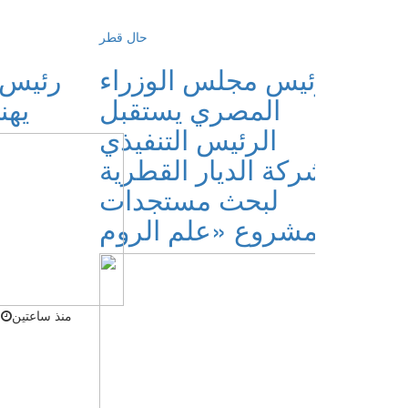
لإمارات
حال قطر
دولة تشارك في
رئيس مجلس الوزراء
رئيس 
لمي
المصري يستقبل
يهن
ي»
الرئيس التنفيذي
مبر
لشركة الديار القطرية
قبل
لبحث مستجدات
مشروع «علم الروم»
منذ ساعتين
0