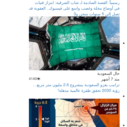
رسمياً: القصة الصادمة لـ شاب الشرقية: ابتزاز فتيات
في أوضاع مخلة وغضب واسع على فيسبوك.. العقوبة قد
تصل إلى 5 سنوات سجن و3
حال السعودية
منذ 7 أشهر
4140
ترامب يغزو السعودية بمشروع 2.6 مليون متر مربع…
رؤية 2030 تحقق طفرة عالمية مذهلة!