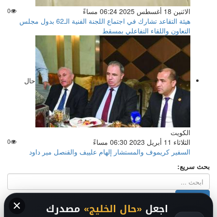
الاثنين 18 أغسطس 2025 06:24 مساءً
0
هيئة التقاعد تشارك في اجتماع اللجنة الفنية الـ62 بدول مجلس
التعاون واللقاء التفاعلي بمسقط
حال
الكويت
الثلاثاء 11 أبريل 2023 06:30 مساءً
0
السفير كريموف والمستشار إلهام علييف والقنصل مير داود
بحث سريع:
×
اجعل
«حال الخليج»
مصدرك
2026
سياسة الخصوصية
-
حقوق الملكية الفكرية DMCA
-
من نحن
-