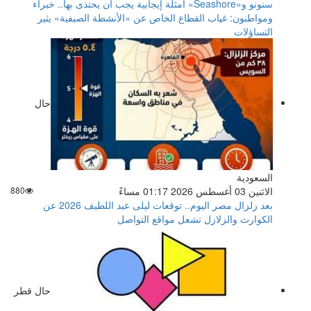
سنونو و«Seashore» أمثلة إيجابية يجب أن يحتذى بها.. خبراء
ومواطنون: غياب القطاع الخاص عن «الأنشطة الصيفية» يثير
التساؤلات
حال
السعودية
الاثنين 03 أغسطس 2026 01:17 مساءً
880
بعد زلزال مصر اليوم.. توقعات ليلى عبد اللطيف 2026 عن
الكوارث والزلازل تشعل مواقع التواصل
حال قطر