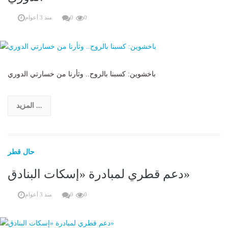
0
0
منذ 3 أعوام
باخشوين: كسبنا بالروح.. وثأرنا من خسارتي الدوري
المزيد ...
حال قطر
دعم قطري لمبادرة «إسكات البنادق»
0
0
منذ 3 أعوام