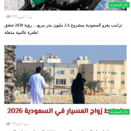
حال السعودية
4180
منذ 7 أشهر
ترامب يغزو السعودية بمشروع 2.6 مليون متر مربع… رؤية 2030 تحقق
طفرة عالمية مذهلة!
حال السعودية
750
منذ 7 أيام