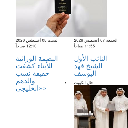
الجمعة 07 أغسطس 2026
السبت 08 أغسطس 2026
11:55 صباحاً
12:10 صباحاً
النائب الأول
البصمة الوراثية
الشيخ فهد
للأبناء كشفت
اليوسف
حقيقة نسب
والدهم
حال الكويت
«الخليجي»