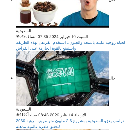
السعودية
السبت 10 فبراير 2024 07:35 مساءً
5420
لحياة زوجية مليئة بالمتعة والجنون.. استخدم القرنفل بهذه الطريقة
واستمتع بالقوة الخارقة على الفراش
حال
السعودية
الأربعاء 14 يناير 2026 08:46 صباحاً
4190
ترامب يغزو السعودية بمشروع 2.6 مليون متر مربع… رؤية 2030
تحقق طفرة عالمية مذهلة!