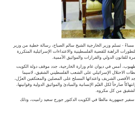
تب ناصر المحيسن - الكويت في الأحد 9 أبريل 2023 10:14 مساءً - تسلم وزير الخارجية الشيخ سالم الصباح، رسالة خطية من وزير
ورات الراهنة للقضية الفلسطينية والاعتداءات الإسرائيلية المتكررة
للقانون الدولي والقرارات والمواثيق الأممية.
طهبوب، أمس في ديوان عام وزارة الخارجية، جدد موقف دولة الكويت
سلطات الاحتلال الإسرائيلي على الشعب الفلسطيني الشقيق، لاسيما
جد الأقصى الشريف واعتدائها المسلح على المصلين والمعتكفين العزّل،
هاكاً صارخاً لكل القيّم الإنسانية والمبادئ والمواثيق الدولية وقوانينها،
ا الشقيق من كل مكروه.
سفير جمهورية مالطا في الكويت الدكتور جورج سعيد زاميت، وذلك