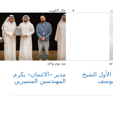
ت
حال الكويت
منذ يوم واحد
 الأول الشيخ
مدير «الائتمان» يكرم
ليوسف
المهندسين المتميزين