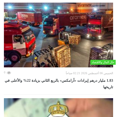
حال المال والاقتصاد
0
الخميس 06 أغسطس 2026 02:21 صباحاً
‏1.83 مليار درهم إيرادات «أرامكس» بالربع الثاني بزيادة 22% والأعلى في
تاريخها