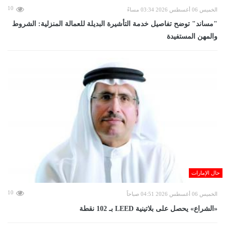
10
الخميس 06 أغسطس 2026 03:34 مساءً
"مساند" توضح تفاصيل خدمة التأشيرة البديلة للعمالة المنزلية: الشروط
والمهن المستفيدة
حال الإمارات
10
الخميس 06 أغسطس 2026 04:51 صباحاً
«الشراع» يحصل على بلاتينية LEED بـ 102 نقطة