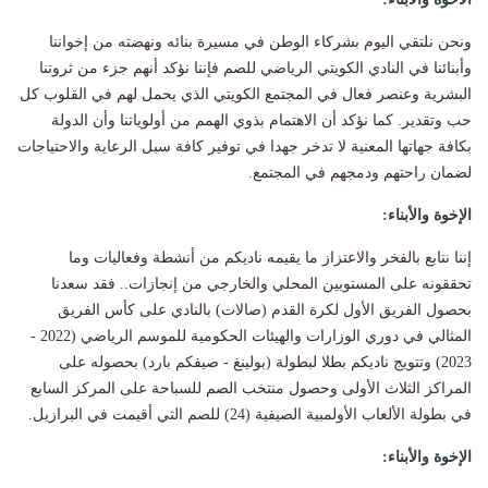
ونحن نلتقي اليوم بشركاء الوطن في مسيرة بنائه ونهضته من إخواننا
وأبنائنا في النادي الكويتي الرياضي للصم فإننا نؤكد أنهم جزء من ثروتنا
البشرية وعنصر فعال في المجتمع الكويتي الذي يحمل لهم في القلوب كل
حب وتقدير. كما نؤكد أن الاهتمام بذوي الهمم من أولوياتنا وأن الدولة
بكافة جهاتها المعنية لا تدخر جهدا في توفير كافة سبل الرعاية والاحتياجات
لضمان راحتهم ودمجهم في المجتمع.
الإخوة والأبناء:
إننا نتابع بالفخر والاعتزاز ما يقيمه ناديكم من أنشطة وفعاليات وما
تحققونه على المستويين المحلي والخارجي من إنجازات.. فقد سعدنا
بحصول الفريق الأول لكرة القدم (صالات) بالنادي على كأس الفريق
المثالي في دوري الوزارات والهيئات الحكومية للموسم الرياضي (2022 -
2023) وتتويج ناديكم بطلا لبطولة (بولينغ - صيفكم بارد) بحصوله على
المراكز الثلاث الأولى وحصول منتخب الصم للسباحة على المركز السابع
في بطولة الألعاب الأولمبية الصيفية (24) للصم التي أقيمت في البرازيل.
الإخوة والأبناء: