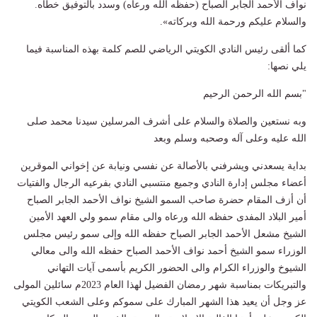
نواف الأحمد الجابر الصباح (حفظه الله ورعاه) وسدد بالتوفيق خطاه.
والسلام عليكم ورحمة الله وبركاته».
كما ألقى رئيس النادي الكويتي الرياضي للصم كلمة بهذه المناسبة فيما
يلي نصها:
"بسم الله الرحمن الرحيم
وبه نستعين والصلاة والسلام على أشرف المرسلين سيدنا محمد صلى
الله عليه وعلى آله وصحبه وسلم وبعد
بداية يسعدني ويشرفني بالأصالة عن نفسي ونيابة عن إخواني الموقرين
أعضاء مجلس إدارة النادي وجميع منتسبي النادي بفرعيه الرجال والفتيات
أن أزف المقام حضرة صاحب السمو الشيخ نواف الأحمد الجابر الصباح
أمير البلاد المفدى حفظه الله ورعاه والى مقام سمو ولي العهد الأمين
الشيخ مشعل الأحمد الجابر الصباح حفظه الله وإلى سمو رئيس مجلس
الوزراء سمو الشيخ أحمد نواف الأحمد الصباح حفظه الله والى معالي
الشيوخ والوزراء الكرام والى الحضور الكريم بأسمى آيات التهاني
والتبريكات بمناسبة شهر رمضان الفضيل لهذا العام 2023م سائلين المولى
عز وجل أن يعيد هذا الشهر المبارك على سموكم وعلى الشعب الكويتي