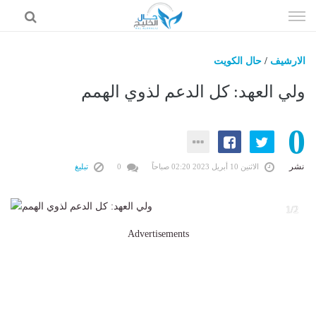
إذهب
الى
المحتوى
الارشيف
/
حال الكويت
حال السعودية
ولي العهد: كل الدعم لذوي الهمم
حال الإمارات
0
حال الرياضة
حال الثقافة والفن والمشاهير
نشر
الاثنين 10 أبريل 2023 02:20 صباحاً
0
تبليغ
حال المال والاقتصاد
1/2
Advertisements