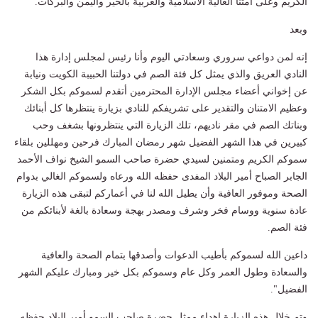
الكريم وعلى أمتنا الغالية الاسلامية والعربية بالخير واليمن والبركات.
وبعد
إنه لمن دواعي سروري وسعادتي اليوم وأنا رئيس لمجلس إدارة هذا
النادي العريق والذي يمثل كل فئة الصم في دولتنا الحبيبة الكويت ونيابة
عن إخواني أعضاء مجلس الإدارة المحترمين أتقدم لسموكم بكل الشكر
وعظيم الامتنان والتقدير على تشريفكم للنادي بزيارة ينتظرها كل أبنائك
وبناتك الصم في مقر ناديهم، تلك الزيارة التي ينتظرونها بشغف وحب
كبيرين في هذا الشهر الفضيل شهر رمضان المبارك فرحين ومهللين بلقاء
سموكم الكريم ومتمنين لسيدي حضرة صاحب السمو الشيخ نواف الأحمد
الجابر الصباح أمير البلاد المفدى حفظه الله ورعاه ولسموكم الغالي بدوام
الصحة وموفور العافية وأن يطيل الله لنا في أعماركم لتبقى هذه الزيارة
عادة سنوية ووسام فخر وشرف ومصدر بهجة وسعادة بالغة لأبنائكم من
فئة الصم.
داعين الله لسموكم بأطيب الدعوات وأصدقها بتمام الصحة والعافية
والسعادة وطول العمر وكل عام وسموكم بكل خير ومبارك عليكم الشهر
الفضيل".
وتم خلال هذه الزيارة اهداء ممثل حضرة صاحب السمو أمير البلاد حفظه