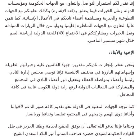
إننا نقدر لكم استمرار التواصل والتعاون مع الجهات الحكومية ومؤسسات
الدولة ونقل الخبرات فيما يتعلق بـ(لغة الإشارة) وكذلك تعاونكم مع الجهات
التطوعية والخيرية ومساهمة أعضاء ناديكم في الأعمال الإنسانية. كما نثمن
عاليا التعاون مع الجهات المناظرة إقليميا ودوليا من خلال الزيارات المتبادلة
ونقل الخبرات ومشاركتكم في الاجتماع (49) للجنة الدولية لرياضة الصم
خلال شهر سبتمبر الماضي.
الإخوة والأبناء:
ونحن نفخر بإنجازات ناديكم مقدرين جهود القائمين عليه وخبراتهم الطويلة
وإسهاماتهم البارزة في مختلف الأنشطة فإننا نوصي مجلس إدارة النادي
رئيسا وأعضاء بمواصلة العطاء وتفعيل دور أعضاء النادي في المجتمع
والمشاركة في الفعاليات الدولية لرفع راية دولة الكويت عالية في كافة
المحافل.
كما نوجه الجهات المعنية في الدولة نحو تقديم كافة صور الدعم لأخواننا
وأبنائنا ذوي الهمم ودمجهم في المجتمع تعليميا وثقافيا ورياضيا.
وختاما فإننا ندعو الله تعالى أن يوفق الجميع لخدمة وطننا العزيز في ظل
القيادة الحكيمة لسيدي حضرة صاحب السمو أمير البلاد المفدى الشيخ