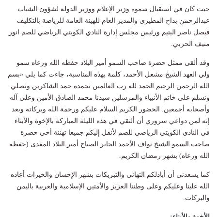
حيث كان في استقبال سموه وزير الإعلام ووزير الدولة لشؤون الشباب
عبدالرحمن بداح المطيري والمدير العام للهيئة العامة للرياضة بالتكليف
فيصل ناصر اليتيم ورئيس مجلس إدارة النادي الكويتي الرياضي للصم انور
منيف الحربي.
وقد ألقى ممثل حضرة صاحب السمو أمير البلاد حفظه الله ورعاه سمو
ولي العهد الشيخ مشعل الأحمد، كلمة بهذه المناسبة، جاءت كما يلي «بسم
الله الرحمن الرحيم الحمد لله رب العالمين نحمده حمد الشاكرين ونصلي
ونسلم على خاتم الأنبياء والمرسلين سيدنا محمد الصادق الأمين وعلى آله
وأصحابه أجمعين. الحضور الكريم السلام عليكم ورحمة الله وبركاته وبعد
إنه لمن دواعي سروري أن ألتقي في هذه الليلة المباركة بالإخوة والأبناء
في النادي الكويتي الرياضي للصم لأنقل إليكم جميعا تهنئة أخي حضرة
صاحب السمو الشيخ نواف الأحمد الجابر الصباح أمير البلاد المفدى (حفظه
الله ورعاه) بشهر رمضان الكريم.
كما يسعدني أن أبادلكم التهاني والتبريكات بشهر الإحسان والخيرات أعاده
الله علينا وعليكم وعلى وطننا العزيز والأمتين الإسلامية والعربية باليمن
والبركات.
الأخوة والأبناء: