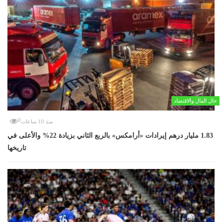
حال المال والاقتصاد
0
منذ 10 ساعات
‏1.83 مليار درهم إيرادات «أرامكس» بالربع الثاني بزيادة 22% والأعلى في
تاريخها