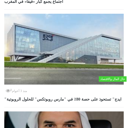
اجتماع يجمع كبار «فيفا» في المغرب
حال المال والاقتصاد
0
منذ 3 أعوام
"ايدج" تستحوذ على حصة 80٪ في "مارس روبوتكس" للحلول الروبوتية