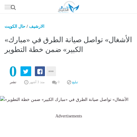
إذهب
الى
المحتوى
الارشيف
/
حال الكويت
حال السعو
«الأشغال» تواصل صيانة الطرق في «مبارك
حال الإما
الكبير» ضمن خطة التطوير
حال الري
0
حال الثقافة والفن والمشا
حال المال والاقت
نشر
تبليغ
0
منذ 3 أشهر
Advertisements