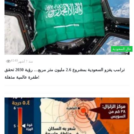
حال السعودية
4140
منذ 7 أشهر
ترامب يغزو السعودية بمشروع 2.6 مليون متر مربع… رؤية 2030 تحقق
طفرة عالمية مذهلة!