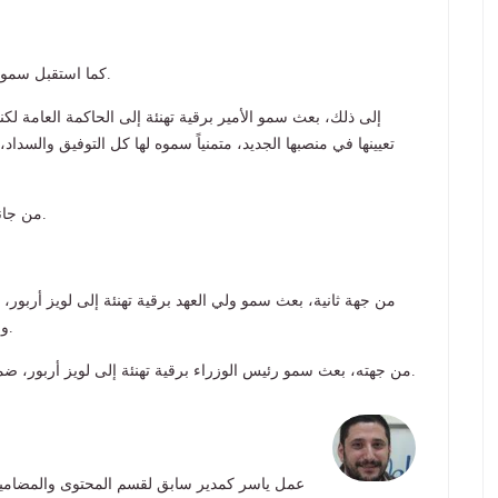
كما استقبل سموه، وزير الدفاع الشيخ عبدالله علي عبدالله السالم الصباح.
إلى ذلك، بعث سمو الأمير برقية تهنئة إلى الحاكمة العامة لكند
تعيينها في منصبها الجديد، متمنياً سموه لها كل التوفيق والسداد،
من جانبه، استقبل سمو ولي العهد، سمو رئيس مجلس الوزراء.
من جهة ثانية، بعث سمو ولي العهد برقية تهنئة إلى لويز أربور، 
والنجاح، ولبلادها وشعبها الصديق المزيد من الرقي والنماء.
من جهته، بعث سمو رئيس الوزراء برقية تهنئة إلى لويز أربور، ضمنها سموه خالص تهانيه بمناسبة تعيينها حاكمة عامة لكندا.