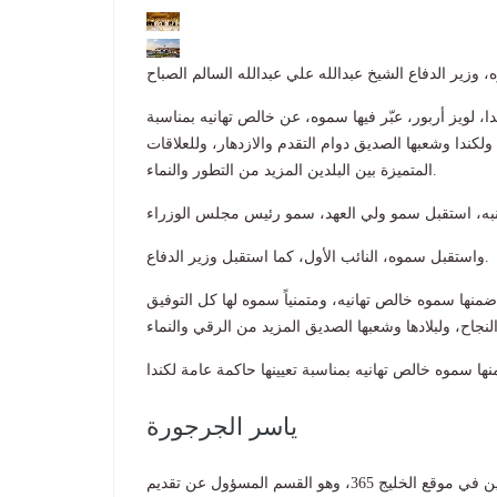
ا، لويز أربور، عبّر فيها سموه، عن خالص تهانيه بمناسبة
 ولكندا وشعبها الصديق دوام التقدم والازدهار، وللعلاقات
المتميزة بين البلدين المزيد من التطور والنماء.
واستقبل سموه، النائب الأول، كما استقبل وزير الدفاع.
ضمنها سموه خالص تهانيه، ومتمنياً سموه لها كل التوفيق
ياسر الجرجورة
عمل ياسر كمدير سابق لقسم المحتوى والمضامين في موقع الخليج 365، وهو القسم المسؤول عن تقديم