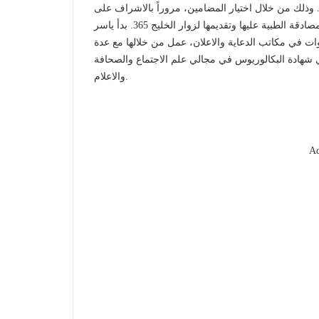
لمعلومة الصحية الموثوقة والمبسطة لمتصفحي الخليج 365. وذلك من خلال اختيار المضامين، مروراً بالاشراف على
صياغتها لتسهيل ايصالها الى القارئ، وحتى التأكد من مراجعتها والمصادقة الطبية عليها وتقديمها لزوار الخليج 365. بدأ ياسر
ات في مكاتب الدعاية والاعلان، عمل من خلالها مع عدة
 قبل الانضمام الى الخليج 365 يحمل فادي شهادة البكالوريوس في مجالي علم الاجتماع والصحافة
والاعلام.
Ad