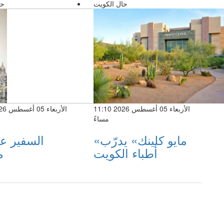
حال الكويت
حا
الأربعاء 05 أغسطس 2026 11:10
مساءً
«مايو كلينك» يدرّب
السفير ع
أطباء الكويت
م