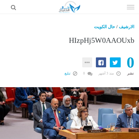
إذهب
الى
المحتوى
الارشيف
/
حال الكويت
حال السعودية
HIzpHj5W0AAOUxb
حال الإمارات
0
حال الرياضة
حال الثقافة والفن والمشاهير
نشر
منذ 3 أشهر
0
تبليغ
حال المال والاقتصاد