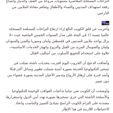
النزاعات المسلحة المعاصرة مستويات مروعة من العنف والدمار واتساع
رقعة استهداف المدنيين والنساء والأطفال وتفاقم معاناة الملايين من
النازحين.
وأعربت عن قلق الكويت البالغ إزاء ارتفاع النزاعات المسلحة المسجلة
عالميا بنسبة 15 في المئة على مدار السنوات الخمس الماضية حيث «لا
يزال يواجه ملايين المدنيين في فلسطين ولبنان وسوريا واليمن والسودان
ولبنان والصومال المزيد من القتل والنزوح وانهيار الخدمات الأساسية»،
علاوة على استخدام التجويع كأسلوب من أساليب القتال.
وأضافت الدعيج أن الحروب اليوم اقترنت بتحديات ناشئة تمثلت في
تسخير التكنولوجيا الحديثة بصورة آسنة شملت تطوير وسائل أكثر فتكا
وأشد قدرة على إزهاق الأرواح وتدمير الأعيان المدنية بصورة عشواء من
دون تمييز.
وأوضحت أن الكويت تعي تماما تداعيات العواقب الوخيمة للتكنولوجيا
والأسلحة الناشئة التي جرى تسخيرها بصورة تهدد أمن الدول واستقرارها،
مشددة على التزام الكويت الراسخ بمبادئ التمييز والتناسب واتخاذ
الاحتياطات اللازمة في هذا الإطار.