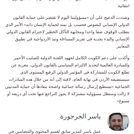
انتقائية.
وشددت الدعيج على أن «مسؤوليتنا اليوم لا تقتصر على حماية القانون
الدولي الإنساني كنصوص فحسب بل تمتد لحماية الإنسان ذاته» الأمر الذي
يتطلب الوقوف صفا واحدا ومجابهة التآكل الخطير لاحترام القانون الدولي
الإنساني والبدء بجدية في تعزيز المساءلة ونبذ الازدواجية في تطبيق
المعايير.
وأكدت على دعم الكويت الكامل لجهود اللجنة الدولية للصليب الأحمر
وللمبادرة العالمية لتجديد الالتزام السياسي بالقانون الدولي، معربة عن
تطلع الكويت للمشاركة في المؤتمر الدولي الرفيع المستوى الذي
سيستضيفه الأردن في نهاية العام، لافتة إلى أنه من خلال هذه المبادرات
الجماعية «نستطيع إرسال رسالة جماعية واضحة مفادها أن حماية المدنيين
لا زالت وستظل مسؤولية مشتركة لا يجوز التراجع عنها تحت أي ذريعة أو
مسوغ».
ياسر الجرجورة
عمل ياسر كمدير سابق لقسم المحتوى والمضامين في