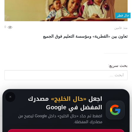
حال قطر
0
منذ عامين
تعاون بين «القطرية» ومؤسسة التعليم فوق الجميع
بحث سريع:
×
اجعل
«حال الخليج»
مصدرك
المفضل في Google
اضغط ثم حدّد «حال الخليج» داخل Google ليصبح من
مصادرك المفضلة.
2026
سياسة الخصوصية
-
حقوق الملكية الفكرية DMCA
-
من نحن
-
فريق التحرير