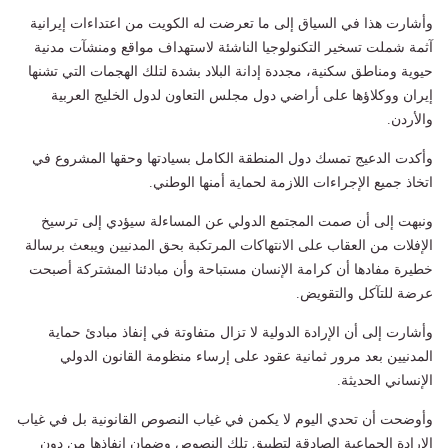
وأشارت هذا في السياق إلى ما تعرضت له الكويت من اعتداءات إيرانية
آثمة شملت تسخير التكنولوجيا الناشئة لاستهداف مواقع ومنشآت مدنية
حيوية ومناطق سكنية، مجددة إدانة البلاد بشدة لتلك الهجمات التي تشنها
إيران ووكلاؤها على أراضي دول مجلس التعاون لدول الخليج العربية
والأردن.
وأكدت الدعيج تمسك دول المنطقة الكامل بسيادتها وحقها المشروع في
اتخاذ جميع الإجراءات اللازمة لحماية أمنها الوطني.
ونبهت إلى أن صمت المجتمع الدولي عن المساءلة سيؤدي إلى ترسيخ
الإفلات من العقاب على الانتهاكات المرتكبة بحق المدنيين ويبعث برسالة
خطيرة مفادها أن كرامة الإنسان مستباحة وأن مبادئنا المشتركة أصبحت
عرضة للتآكل والتقويض.
وأشارت إلى أن الإرادة الدولية لا تزال متفاوتة في إنفاذ مبادئ حماية
المدنيين بعد مرور ثمانية عقود على إرساء منظومة القانون الدولي
الإنساني الحديثة.
وأوضحت أن تحدي اليوم لا يكمن في غياب النصوص القانونية بل في غياب
الإرادة الجماعية الصادقة لتطبيق تلك النصوص وضمان إنفاذها من دون