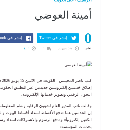
الارشيف
/
حال الكويت
أمينة العوضي
0
إنشر فى Twitter
إنشر فى Facebook
نشر
منذ شهرين
0
تبليغ
إطلاق خدمتين إلكترونيتين جديدتين عبر التطبيق الحكو
التحول الرقمي وتطوير خدماتها الإلكترونية.
وقالت نائب المدير العام لشؤون الرقابة ونظم المعلوما
إن الخدمتين هما «دفع الأقساط لسداد أقساط البيوت وا
الكفيل إلكترونياً» و«دفع الرسوم والاشتراكات لسداد 
بخدمات المؤسسة».