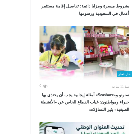
بشروط ميسرة ومزايا دائمة: تفاصيل إقامة مستثمر
أعمال في السعودية ورسومها
حال قطر
0
منذ 11 ساعة
سنونو و«Seashore» أمثلة إيجابية يجب أن يحتذى بها..
خبراء ومواطنون: غياب القطاع الخاص عن «الأنشطة
الصيفية» يثير التساؤلات