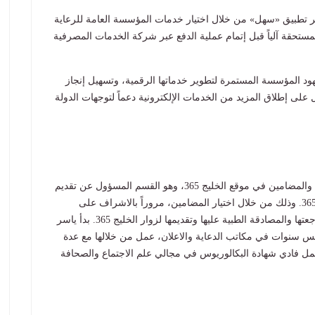
ر تطبيق «سهل» من خلال اختيار خدمات المؤسسة العامة للرعاية
لمستحقة آلياً قبل إتمام عملية الدفع عبر شركة الخدمات المصرفية
د المؤسسة المستمرة لتطوير خدماتها الرقمية، وتسهيل إنجاز
لى إطلاق المزيد من الخدمات الإلكترونية دعماً لتوجهات الدولة
عمل ياسر كمدير سابق لقسم المحتوى والمضامين في موقع الخليج 365، وهو القسم المسؤول عن تقديم
المعلومة الصحية الموثوقة والمبسطة لمتصفحي الخليج 365. وذلك من خلال اختيار المضامين، مروراً بالاشراف على
صياغتها لتسهيل ايصالها الى القارئ، وحتى التأكد من مراجعتها والمصادقة الطبية عليها وتقديمها لزوار الخليج 365. بدأ ياسر
مس سنوات في مكاتب الدعاية والاعلان، عمل من خلالها مع عدة
ومنظمات صحية. قبل الانضمام الى الخليج 365 يحمل فادي شهادة البكالوريوس في مجالي علم الاجتماع والصحافة