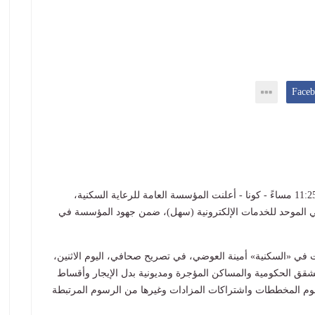
كتب ناصر المحيسن - الكويت في الاثنين 15 يونيو 2026 11:25 مساءً - كونا - أعلنت المؤسسة العامة للرعاية السكنية،
مي الموحد للخدمات الإلكترونية (سهل)، ضمن جهود المؤسسة في
ت في «السكنية» أمينة العوضي، في تصريح صحافي، اليوم الاثنين،
لشقق الحكومية والمساكن المؤجرة ومديونية بدل الإيجار وأقساط
رسوم المخططات واشتراكات المزادات وغيرها من الرسوم المرتبطة