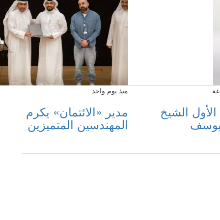
منذ يوم واحد
 الأول الشيخ
مدير «الائتمان» يكرم
ليوسف
المهندسين المتميزين