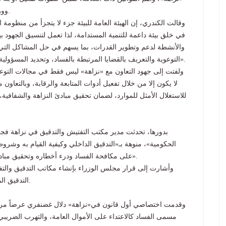
وورش العمل لتعزيز قيم النزاهة والشفافية وتبادل الخبرات.
وقالت الكندري، إن الهيئة العامة للبيئة جزء لا يتجزأ من منظوم
في خلق بيئة داعمة للتنمية المستدامة، لذا تعمل لتنسيق الجهود 
والأنشطة لدعم وتطوير القدرات، بما يسهم في حل المشاكل التي قد 
التوعوية والتعريف بالقضايا المرتبطة بالفساد، وتحديد المسؤولية لجميع الفئات العاملة بالهيئة، «فكلنا مسؤول من موقعه».
ولفتت إلى جهود التعاون مع «نزاهة» ليس فقط في مجالات التوعي
لا يكون إلا من خلال تفعيل أدوات المتابعة والرقابة، وبالتعاون مع
للاستغلال الأمثل للموارد، لضمان تحقيق مبادئ النزاهة والشفافي
بدورها، تحدثت مدير مكتب التفتيش والتدقيق في نزاهة فجر
الحكومية»، منوهة بـ«التدقيق الداخلي وكيفية القيام به وشروط
على مكافحة الفساد ودرء أخطاره وتحقيق مبادئ الحوكمة التي تهدف إلى إصلاح وتطوير الجهاز الإداري».
وأشارت إلى قرار مجلس الوزراء بإنشاء مكاتب التدقيق والتف
التدقيق المالي والإداري والالتزام بتنفيذ اللوائح التنفيذية الخاصة بها.
وقدمت اختصاصي أول قانون في«نزاهة» دلال غضنفري عرضاً مرئيا
مسمى الفساد كالاعتداء على الأموال العامة، والتهرب الضريب