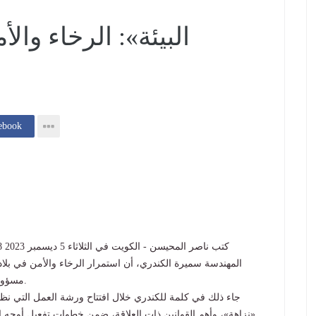
إنشر فى k
المهندسة سميرة الكندري، أن استمرار الرخاء والأمن في بلادن
مسؤولية مجتمعية يشترك فيها جميع أفراد المجتمع ومؤسساته.
جاء ذلك في كلمة للكندري خلال افتتاح ورشة العمل التي نظمته
«نزاهة»، وأهم القوانين ذات العلاقة، ضمن خطوات تفعيل أوجه الت