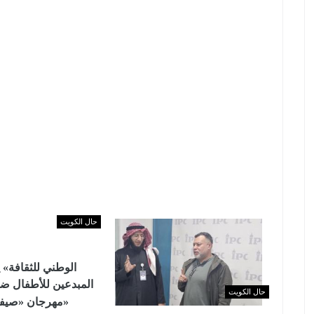
حال الكويت
المبدعين للأطفال ض
حال الكويت
مهرجان «صيفي ثقافي 18»