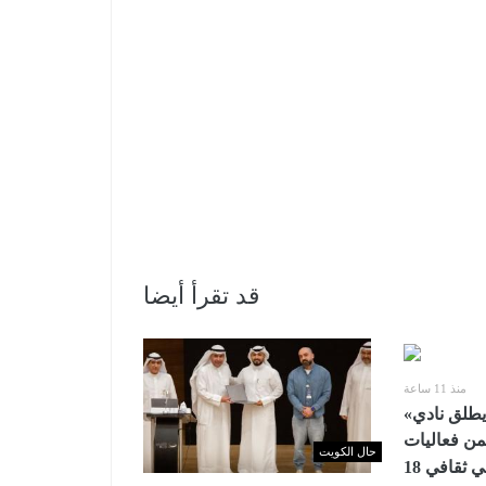
قد تقرأ أيضا
منذ 11 ساعة
«الوطني للثقافة» يطلق نادي
من فعاليات
حال الكويت