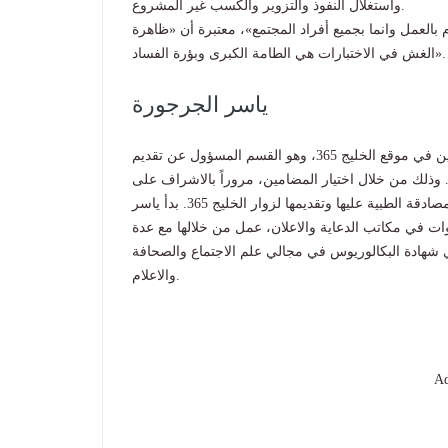
واستغلال النفوذ والتزوير والكسب غير المشروع.
بالعمل وانما بجميع أفراد المجتمع»، معتبرة أن «ظاهرة
الغش في الاختبارات هي الطامة الكبرى وبؤرة الفساد».
ياسر الجرجورة
عمل ياسر كمدير سابق لقسم المحتوى والمضامين في موقع الخليج 365، وهو القسم المسؤول عن تقديم
لمعلومة الصحية الموثوقة والمبسطة لمتصفحي الخليج 365. وذلك من خلال اختيار المضامين، مروراً بالاشراف على
صياغتها لتسهيل ايصالها الى القارئ، وحتى التأكد من مراجعتها والمصادقة الطبية عليها وتقديمها لزوار الخليج 365. بدأ ياسر
ات في مكاتب الدعاية والاعلان، عمل من خلالها مع عدة
 قبل الانضمام الى الخليج 365 يحمل فادي شهادة البكالوريوس في مجالي علم الاجتماع والصحافة
والاعلام.
Ad