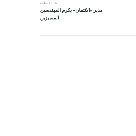
منذ 11 ساعة
مدير «الائتمان» يكرم المهندسين
المتميزين