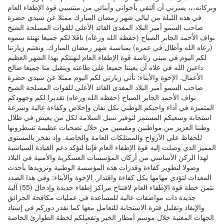
وبركاته،،، يسرني أن ألتقي بأخواني وأبنائي من منتسبي قوة الإطفاء العام
في هذه الليلة من ليالي شهر رمضان المبارك ممثلا عن سيدي حضرة
صاحب السمو أمير البلاد المفدى القائد الأعلى للقوات المسلحة الشيخ
نواف الأحمد الجابر الصباح (حفظه الله ورعاه) ناقلا لكم جميعا تهنئة سموه
(رعاه الله وأطال في عمره) بمناسبة شهر رمضان المبارك. ونغتنم زيارتنا
لكم اليوم في مبنى رئاسة قوة الإطفاء العام لنهنئكم بهذا الشهر العظيم
داعين الله في علاه أن يعيننا جميعا على طاعته ويتقبل منا جميعا صالح
الأعمال. الإخوة والأبناء: تأتي زيارتي لكم اليوم ممثلا عن سيدي حضرة
صاحب السمو أمير البلاد المفدى القائد الأعلى للقوات المسلحة الشيخ
نواف الأحمد الجابر الصباح (حفظه الله ورعاه) تقديرا لكم وجهودكم
المتميزة في أداء واجبكم الوطني بكل تفان وإخلاص وكفاءة عالية وسرعة
استجابة وسعيكم المستمر لتوفير سبل السلامة لكل من يعيش في ظلال
وطننا العزيز من مواطنين ومقيمين من خلال تضحيات عظيمة تسطرونها
للحفاظ على الأرواح والممتلكات العامة والخاصة. وإذ نفخر بالمستوى
المميز الذي وصلت إليه قوة الإطفاء العام فإننا لنؤكد دعم القيادة السياسية
لهذا الركن الأساسي من أركان المؤسسات العسكرية والأمنية في البلاد
وصولا لتطوير كفاءة وقدرات هذه المؤسسة الوطنية وتزويدها بأحدث
المعدات لتؤدي مهامها بكل كفاءة واقتدار. الإخوة والأبناء: وفي هذا الصدد
نثمن خطة قوة الإطفاء العام لافتتاح مراكز إطفاء جديدة وإدخال (55) آلية
جديدة ذات مواصفات عالية للمساعدة في عمليات مكافحة الحرائق
والإنقاذ وتقليل فترة الاستجابة للتعامل معها كما نقدر دوركم في إسناد
الجهات المعنية خلال موسم أمطار الخير وتفعيلكم لخطة الطوارئ الخاصة