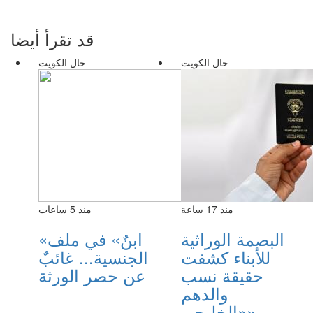
قد تقرأ أيضا
حال الكويت
حال الكويت
منذ 17 ساعة
منذ 5 ساعات
البصمة الوراثية
«ابنٌ» في ملف
للأبناء كشفت
الجنسية... غائبٌ
حقيقة نسب
عن حصر الورثة
والدهم
«الخليجي»