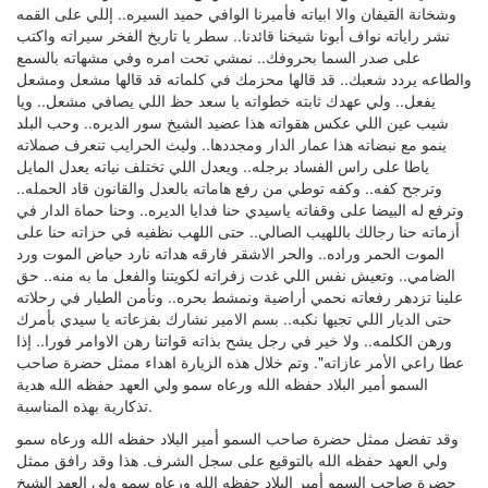
وشخانة القيفان والا ابياته فأميرنا الوافي حميد السيره.. إللي على القمه
نشر راياته نواف أبونا شيخنا قائدنا.. سطر يا تاريخ الفخر سيراته واكتب
على صدر السما بحروفك.. نمشي تحت امره وفي مشهاته بالسمع
والطاعه يردد شعبك.. قد قالها محزمك في كلماته قد قالها مشعل ومشعل
يفعل.. ولي عهدك ثابته خطواته يا سعد حظ اللي يصافي مشعل.. ويا
شيب عين اللي عكس هقواته هذا عضيد الشيخ سور الديره.. وحب البلد
ينمو مع نبضاته هذا عمار الدار ومجددها.. وليث الحرايب تنعرف صملاته
ياطا على راس الفساد برجله.. ويعدل اللي تختلف نياته يعدل المايل
وترجح كفه.. وكفه توطي من رفع هاماته بالعدل والقانون قاد الحمله..
وترفع له البيضا على وقفاته ياسيدي حنا فدايا الديره.. وحنا حماة الدار في
أزماته حنا رجالك باللهيب الصالي.. حتى اللهب نظفيه في حزاته حنا على
الموت الحمر وراده.. والحر الاشقر فارقه هداته نارد حياض الموت ورد
الضامي.. وتعيش نفس اللي غدت زفراته لكويتنا والفعل ما به منه.. حق
علينا تزدهر رفعاته نحمي أراضية ونمشط بحره.. ونأمن الطيار في رحلاته
حتى الديار اللي تجيها نكبه.. بسم الامير نشارك بفزعاته يا سيدي بأمرك
ورهن الكلمه.. ولا خير في رجل يشح بذاته قواتنا رهن الاوامر فورا.. إذا
عطا راعي الأمر عازاته". وتم خلال هذه الزيارة اهداء ممثل حضرة صاحب
السمو أمير البلاد حفظه الله ورعاه سمو ولي العهد حفظه الله هدية
تذكارية بهذه المناسبة.
وقد تفضل ممثل حضرة صاحب السمو أمير البلاد حفظه الله ورعاه سمو
ولي العهد حفظه الله بالتوقيع على سجل الشرف. هذا وقد رافق ممثل
حضرة صاحب السمو أمير البلاد حفظه الله ورعاه سمو ولي العهد الشيخ