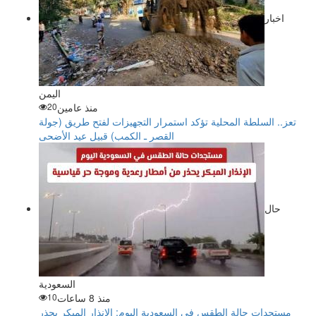
اخبار
اليمن
منذ عامين
20
تعز.. السلطة المحلية تؤكد استمرار التجهيزات لفتح طريق (جولة
القصر ـ الكمب) قبيل عيد الأضحى
حال
السعودية
منذ 8 ساعات
10
مستجدات حالة الطقس في السعودية اليوم: الإنذار المبكر يحذر