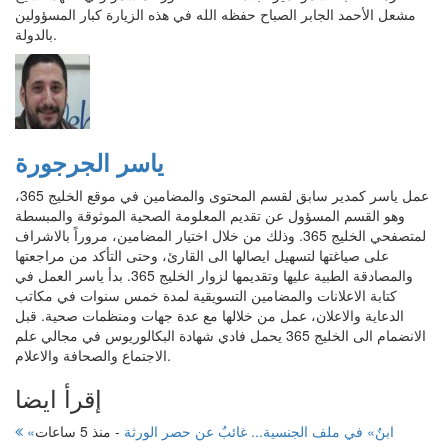
مشعل الأحمد الجابر الصباح حفظه الله في هذه الزيارة كبار المسؤولين
بالدولة.
ياسر الجرجورة
عمل ياسر كمدير سابق لقسم المحتوى والمضامين في موقع الخليج 365،
وهو القسم المسؤول عن تقديم المعلومة الصحية الموثوقة والمبسطة
لمتصفحي الخليج 365. وذلك من خلال اختيار المضامين، مروراً بالاشراف
على صياغتها لتسهيل ايصالها الى القارئ، وحتى التأكد من مراجعتها
والمصادقة الطبية عليها وتقديمها لزوار الخليج 365. بدأ ياسر العمل في
كتابة الاعلانات والمضامين التسويقية لمدة خمس سنوات في مكاتب
الدعاية والاعلان، عمل من خلالها مع عدة جهات ومنظمات صحية. قبل
الانضمام الى الخليج 365 يحمل فادي شهادة البكالوريوس في مجالي علم
الاجتماع والصحافة والاعلام.
إقرأ ايضا
«ابنٌ» في ملف الجنسية... غائبٌ عن حصر الورثة
-
منذ 5 ساعات