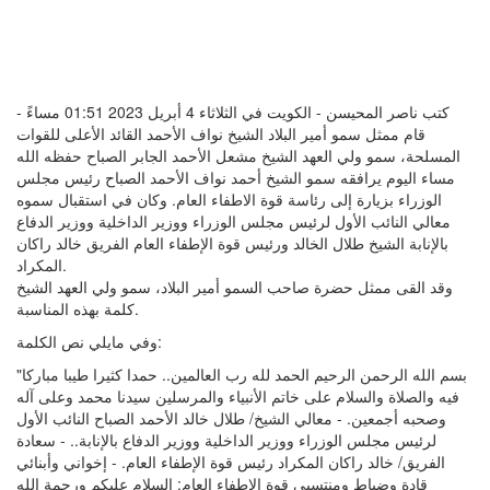
كتب ناصر المحيسن - الكويت في الثلاثاء 4 أبريل 2023 01:51 مساءً -
قام ممثل سمو أمير البلاد الشيخ نواف الأحمد القائد الأعلى للقوات
المسلحة، سمو ولي العهد الشيخ مشعل الأحمد الجابر الصباح حفظه الله
مساء اليوم يرافقه سمو الشيخ أحمد نواف الأحمد الصباح رئيس مجلس
الوزراء بزيارة إلى رئاسة قوة الاطفاء العام. وكان في استقبال سموه
معالي النائب الأول لرئيس مجلس الوزراء ووزير الداخلية ووزير الدفاع
بالإنابة الشيخ طلال الخالد ورئيس قوة الإطفاء العام الفريق خالد راكان
المكراد.
وقد القى ممثل حضرة صاحب السمو أمير البلاد، سمو ولي العهد الشيخ
كلمة بهذه المناسبة.
وفي مايلي نص الكلمة:
"بسم الله الرحمن الرحيم الحمد لله رب العالمين.. حمدا كثيرا طيبا مباركا
فيه والصلاة والسلام على خاتم الأنبياء والمرسلين سيدنا محمد وعلى آله
وصحبه أجمعين. - معالي الشيخ/ طلال خالد الأحمد الصباح النائب الأول
لرئيس مجلس الوزراء ووزير الداخلية ووزير الدفاع بالإنابة.. - سعادة
الفريق/ خالد راكان المكراد رئيس قوة الإطفاء العام. - إخواني وأبنائي
قادة وضباط ومنتسبي قوة الإطفاء العام: السلام عليكم ورحمة الله