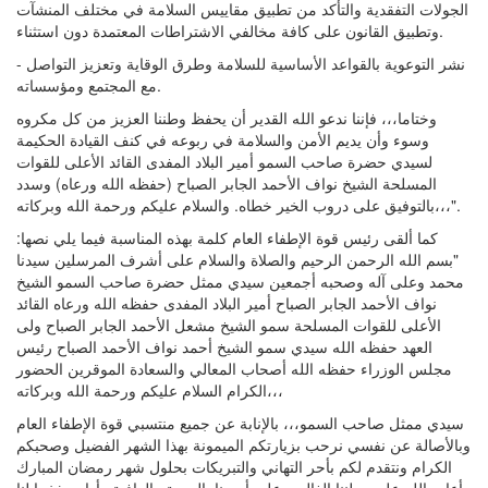
الجولات التفقدية والتأكد من تطبيق مقاييس السلامة في مختلف المنشآت
وتطبيق القانون على كافة مخالفي الاشتراطات المعتمدة دون استثناء.
- نشر التوعوية بالقواعد الأساسية للسلامة وطرق الوقاية وتعزيز التواصل
مع المجتمع ومؤسساته.
وختاما،،، فإننا ندعو الله القدير أن يحفظ وطننا العزيز من كل مكروه
وسوء وأن يديم الأمن والسلامة في ربوعه في كنف القيادة الحكيمة
لسيدي حضرة صاحب السمو أمير البلاد المفدى القائد الأعلى للقوات
المسلحة الشيخ نواف الأحمد الجابر الصباح (حفظه الله ورعاه) وسدد
بالتوفيق على دروب الخير خطاه. والسلام عليكم ورحمة الله وبركاته،،،".
كما ألقى رئيس قوة الإطفاء العام كلمة بهذه المناسبة فيما يلي نصها:
"بسم الله الرحمن الرحيم والصلاة والسلام على أشرف المرسلين سيدنا
محمد وعلى آله وصحبه أجمعين سيدي ممثل حضرة صاحب السمو الشيخ
نواف الأحمد الجابر الصباح أمير البلاد المفدى حفظه الله ورعاه القائد
الأعلى للقوات المسلحة سمو الشيخ مشعل الأحمد الجابر الصباح ولى
العهد حفظه الله سيدي سمو الشيخ أحمد نواف الأحمد الصباح رئيس
مجلس الوزراء حفظه الله أصحاب المعالي والسعادة الموقرين الحضور
الكرام السلام عليكم ورحمة الله وبركاته،،،
سيدي ممثل صاحب السمو،،، بالإنابة عن جميع منتسبي قوة الإطفاء العام
وبالأصالة عن نفسي نرحب بزيارتكم الميمونة بهذا الشهر الفضيل وصحبكم
الكرام ونتقدم لكم بأحر التهاني والتبريكات بحلول شهر رمضان المبارك