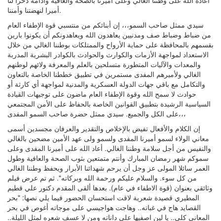
أعاده الله على وطننا الغالي وعلى أميرنا بالصحة والعافية وأدامه ذخرا لنا
أميرا لنهضتنا وأمننا.
سيدي ممثل صاحب السمو،،، إن أبنائكم من منتسبي قوة الإطفاء العام
من ضباط وضباط صف ومدنيين يعاهدون الله ويعاهدونكم أن يكونوا بارين
بقسمهم بالمحافظة على حماية الأرواح والممتلكات بوطننا الغالي من خلال
الاستعداد لمواجهة الأزمات والكوارث والحوادث بالكوادر البشرية المدربة
والمعدات والآليات المتطورة متسلحين بالعلم والمعرفة ولائهم لوطنهم
الغالي ولأميرهم المفدى مستمرين في تطبيق خططنا الخاصة بالتعاون
والتكامل مع باقي جهات الدولة العسكرية والمدنية لمواجهة أي كارثة أو
حوادث لا سمح الله وقوة الإطفاء العام ماضون على توجيهات القيادة
السياسية الرشيدة بتطبيق القوانين الخاصة بالحفاظ على الأمن المجتمعي
على الكل والجميع. سيدي ممثل حضرة صاحب السمو المفدى،،،
إن الكلام والأفعال تفيض بالإخلاص والتقدير والعرفان مجسدين أسمى
معاني الولاء لسمو أميرنا المفدى ولسمو ولى عهد الأمين مضحين بالغالي
والنفيس من أجل سلامة وطننا الغالي. أعاد الله على أميرنا المفدى وعلى
سموكم شهر رمضان المبارك وأنتم متمتعين بثوب الصحة والعافية وطول
العمر سائلا المولى عز وجل أن يرحم شهدائنا الأبرار ويحفظ وطننا الغالي
من كل سوء. والسلام عليكم ورحمة الله وبركاته". ثم تم عرض فيلم
وثائقي بعنوان (قوة الاطفاء في عام). بعدها ألقى المقدم دكتور علي قطيم
المطيري قصيدة شعرية لاقت استحسان الحضور فيما يلي نصها: "بحر
القصايد هاج في غباته.. وهاجت هواجيسي على موجاته أغوص في بحر
المعاني كلي.. يا لين اصفيها على داناته ومن لا عسف شعره لمثل الليلة..