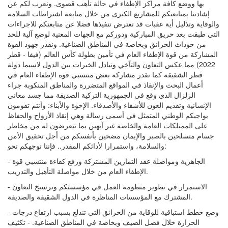
بها ووضع كافة مراكز الإطفاء في حالة تأهب قصوى. ونعرب لكم عن
إشادتنا بمتابعتكم للمشاريع الكبرى من خلال متابعة اشتراطات السلامة
والوقاية وتذليل أية عقبات قد تعترض تنفيذها فضلا عن متابعتكم للاجراءات
التي طبقت بعد حريق المباركية ودوركم مع الجهات المعنية لوضع آلية للحد
من حوداث الحرائق وبخاصة في المناطق الصناعية. ونقدر جهود القوة
المشاركة من قوة الإطفاء العام في تأمين بطولة كأس العالم (فيفا - قطر
2022) مما عكس التعاون والتآخي وتبادل الخبرات بين الدول لاسيما دولة
قطر الشقيقة كما نقدر مشاركة بعض منتسبي قوة الإطفاء العام في
أعمال البحث والإنقاذ في المواقع المتضررة والمناطق المنكوبة جراء
الزلزال الذي وقع في الجمهورية التركية الصديقة مما جسد معاني
الإنسانية وتقديم العون للأشقاء والأصدقاء. الإخوة والأبناء: وأنتم تقومون
بواجبكم الوطني المتمثل في أسمى رسالة وهي إنقاذ الأرواح والحفاظ
على الممتلكات العامة والخاصة غير آبهين بما تتعرضون له من مخاطر
جسام متسلحين بالصبر والإيمان مضحين بأنفسكم من أجل تحقيق الأمن
والسلامة، واستمرارا لأدائكم المقدر.. فإننا نوجهكم نحو:
- الجاهزية ومواصلة عقد التمارين المشتركة ورفع كفاءة منتسبي قوة
الإطفاء العام من خلال مواصلة التأهيل والتدريب.
- الاستمرار في تطوير منظومة العمل في مؤسستكم وترسيخ التعاون
المشترك مع المؤسسات المناظرة في الدول الشقيقة والصديقة.
- وضع خطط استباقية للوقاية من الحرائق التي تندلع بسبب ارتفاع درجات
الحرارة خلال فصل الصيف وبخاصة في المناطق الصناعية. - تكثيف