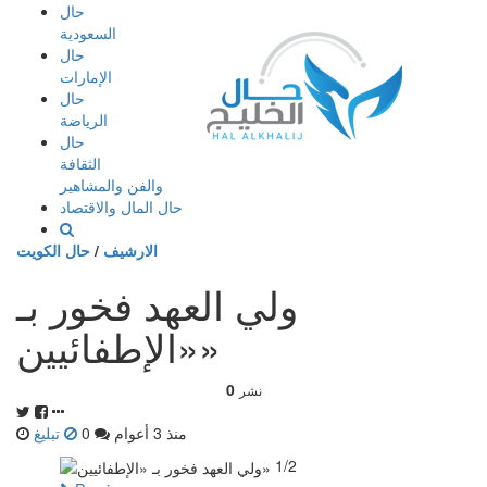
إذهب
حال
الى
السعودية
المحتوى
حال
الإمارات
حال
الرياضة
حال
الثقافة
والفن والمشاهير
حال المال والاقتصاد
الارشيف
/
حال الكويت
ولي العهد فخور بـ
«الإطفائيين»
0
نشر
منذ 3 أعوام
0
تبليغ
1/2