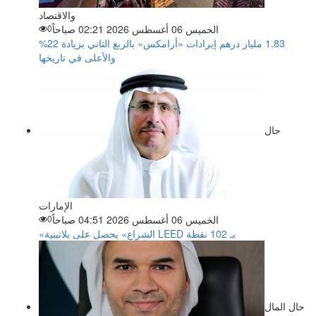
والاقتصاد
الخميس 06 أغسطس 2026 02:21 صباحاً
0
‏1.83 مليار درهم إيرادات «أرامكس» بالربع الثاني بزيادة 22%
والأعلى في تاريخها
حال
الإمارات
الخميس 06 أغسطس 2026 04:51 صباحاً
0
«الشراع» يحصل على بلاتينية LEED بـ 102 نقطة
حال المال