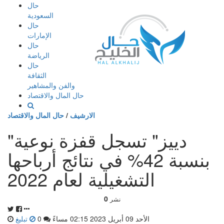
إذهب
حال
الى
السعودية
المحتوى
حال
الإمارات
حال
الرياضة
حال
الثقافة
والفن والمشاهير
حال المال والاقتصاد
الارشيف
/
حال المال والاقتصاد
"دييز" تسجل قفزة نوعية
بنسبة 42% في نتائج أرباحها
التشغيلية لعام 2022
0
نشر
الأحد 09 أبريل 2023 02:15 مساءً
0
تبليغ