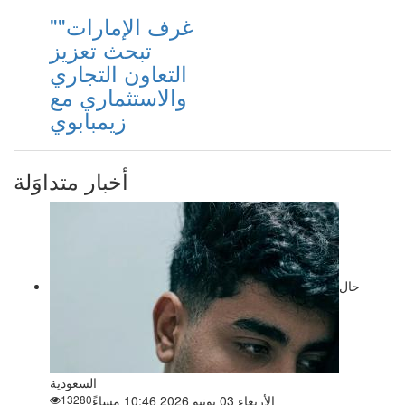
"غرف الإمارات"
تبحث تعزيز
التعاون التجاري
والاستثماري مع
زيمبابوي
أخبار متداوَلة
حال
السعودية
الأربعاء 03 يونيو 2026 10:46 مساءً
13280