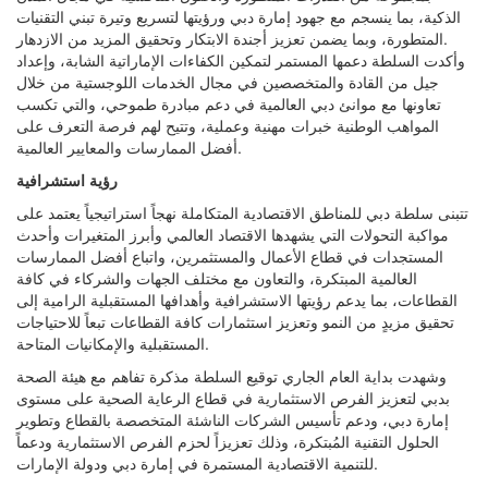
الذكية، بما ينسجم مع جهود إمارة دبي ورؤيتها لتسريع وتيرة تبني التقنيات
المتطورة، وبما يضمن تعزيز أجندة الابتكار وتحقيق المزيد من الازدهار.
وأكدت السلطة دعمها المستمر لتمكين الكفاءات الإماراتية الشابة، وإعداد
جيل من القادة والمتخصصين في مجال الخدمات اللوجستية من خلال
تعاونها مع موانئ دبي العالمية في دعم مبادرة طموحي، والتي تكسب
المواهب الوطنية خبرات مهنية وعملية، وتتيح لهم فرصة التعرف على
أفضل الممارسات والمعايير العالمية.
رؤية استشرافية
تتبنى سلطة دبي للمناطق الاقتصادية المتكاملة نهجاً استراتيجياً يعتمد على
مواكبة التحولات التي يشهدها الاقتصاد العالمي وأبرز المتغيرات وأحدث
المستجدات في قطاع الأعمال والمستثمرين، واتباع أفضل الممارسات
العالمية المبتكرة، والتعاون مع مختلف الجهات والشركاء في كافة
القطاعات، بما يدعم رؤيتها الاستشرافية وأهدافها المستقبلية الرامية إلى
تحقيق مزيدٍ من النمو وتعزيز استثمارات كافة القطاعات تبعاً للاحتياجات
المستقبلية والإمكانيات المتاحة.
وشهدت بداية العام الجاري توقيع السلطة مذكرة تفاهم مع هيئة الصحة
بدبي لتعزيز الفرص الاستثمارية في قطاع الرعاية الصحية على مستوى
إمارة دبي، ودعم تأسيس الشركات الناشئة المتخصصة بالقطاع وتطوير
الحلول التقنية المُبتكرة، وذلك تعزيزاً لحزم الفرص الاستثمارية ودعماً
للتنمية الاقتصادية المستمرة في إمارة دبي ودولة الإمارات.