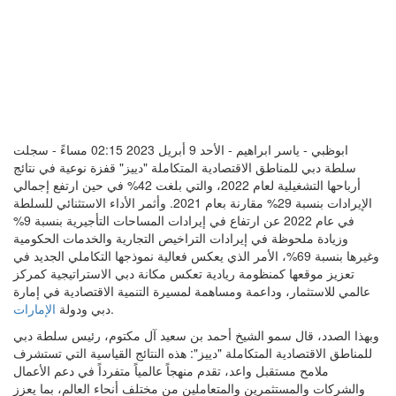
ابوظبي - ياسر ابراهيم - الأحد 9 أبريل 2023 02:15 مساءً - سجلت
سلطة دبي للمناطق الاقتصادية المتكاملة "دييز" قفزة نوعية في نتائج
أرباحها التشغيلية لعام 2022، والتي بلغت 42% في حين ارتفع إجمالي
الإيرادات بنسبة 29% مقارنة بعام 2021. وأثمر الأداء الاستثنائي للسلطة
في عام 2022 عن ارتفاع في إيرادات المساحات التأجيرية بنسبة 9%
وزيادة ملحوظة في إيرادات التراخيص التجارية والخدمات الحكومية
وغيرها بنسبة 69%، الأمر الذي يعكس فعالية نموذجها التكاملي الجديد في
تعزيز موقعها كمنظومة ريادية تعكس مكانة دبي الاستراتيجية كمركز
عالمي للاستثمار، وداعمة ومساهمة لمسيرة التنمية الاقتصادية في إمارة
.
دبي ودولة
الإمارات
وبهذا الصدد، قال سمو الشيخ أحمد بن سعيد آل مكتوم، رئيس سلطة دبي
للمناطق الاقتصادية المتكاملة "دييز": هذه النتائج القياسية التي تستشرف
ملامح مستقبل واعد، تقدم منهجاً عالمياً متفرداً في دعم الأعمال
والشركات والمستثمرين والمتعاملين من مختلف أنحاء العالم، بما يعزز