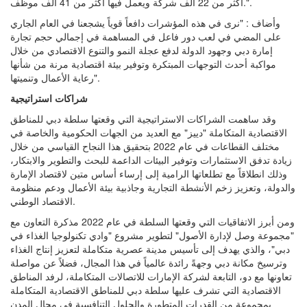
أكثر من 22 ألف شركة ويعمل فيها أكثر من 41 ألف موظف.".
وأضاف : "نرى في هذه المؤشرات دافعاً قوياً يشجعنا في العام الجاري
على المضي في لعب دور فاعل في المساهمة في إجمالي حجم تجارة
إمارة دبي وجهود الدولة لدفع عجلة النمو والتنوع الاقتصادي من خلال
مواكبة أحدث التوجهات المبتكرة وتوفير بيئة اقتصادية مرنة من شأنها
رعاية الأعمال وتنميتها".
شراكات استراتيجية
وقد ساهمت الشراكات الاستراتيجية التي وقعتها سلطة دبي للمناطق
الاقتصادية المتكاملة "دييز" مع العديد من الجهات الحكومية والخاصة في
مختلف القطاعات في عام 2022 بتحقيق هذا النجاح القياسي من خلال
زيادة تدفق الاستثمارات وتوفير البيئات الداعمة للبحث والتطوير والابتكار،
وذلك انطلاقاً مع تطلعاتها الرامية إلى إرساء أساس متين لاقتصاد الإمارة
والدولة، وتعزيز زخم الأنشطة التجارية وجاذبية بيئة الأعمال ودعم منظومة
الاقتصاد الوطني.
ومن أبرز الاتفاقيات التي وقعتها السلطة في عام 2022 مذكرة التعاون مع
"مجموعة وصل لإدارة الأصول" لتطوير مشروع "وادي تكنولوجيا الغذاء في
دبي"، والذي يهدف إلى تأسيس مدينة عصرية متكاملة لتعزيز إنتاج الغذاء
وترسيخ مكانة دبي وجهةً رائدة عالمياً في هذا المجال، فضلاً عن مواصلة
تعاونها مع دو، التابعة لشركة الإمارات للاتصالات المتكاملة، لرفد المناطق
الاقتصادية التي تشرف عليها سلطة دبي للمناطق الاقتصادية المتكاملة
بمجموعة من القدرات المتطورة والحلول التنافسية في مجال المدن