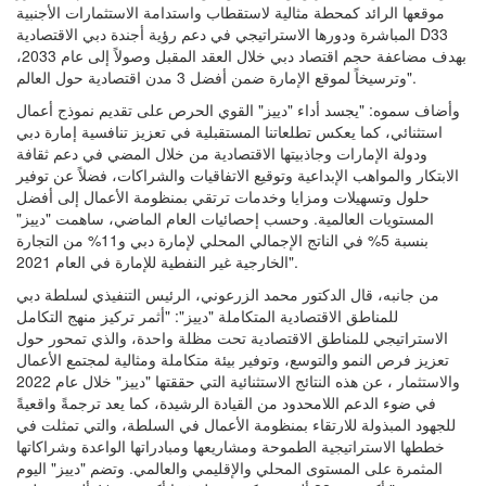
موقعها الرائد كمحطة مثالية لاستقطاب واستدامة الاستثمارات الأجنبية
المباشرة ودورها الاستراتيجي في دعم رؤية أجندة دبي الاقتصادية D33
بهدف مضاعفة حجم اقتصاد دبي خلال العقد المقبل وصولاً إلى عام 2033،
وترسيخاً لموقع الإمارة ضمن أفضل 3 مدن اقتصادية حول العالم".
وأضاف سموه: "يجسد أداء "دييز" القوي الحرص على تقديم نموذج أعمال
استثنائي، كما يعكس تطلعاتنا المستقبلية في تعزيز تنافسية إمارة دبي
ودولة الإمارات وجاذبيتها الاقتصادية من خلال المضي في دعم ثقافة
الابتكار والمواهب الإبداعية وتوقيع الاتفاقيات والشراكات، فضلاً عن توفير
حلول وتسهيلات ومزايا وخدمات ترتقي بمنظومة الأعمال إلى أفضل
المستويات العالمية. وحسب إحصائيات العام الماضي، ساهمت "دييز"
بنسبة 5% في الناتج الإجمالي المحلي لإمارة دبي و11% من التجارة
الخارجية غير النفطية للإمارة في العام 2021".
من جانبه، قال الدكتور محمد الزرعوني، الرئيس التنفيذي لسلطة دبي
للمناطق الاقتصادية المتكاملة "دييز": "أثمر تركيز منهج التكامل
الاستراتيجي للمناطق الاقتصادية تحت مظلة واحدة، والذي تمحور حول
تعزيز فرص النمو والتوسع، وتوفير بيئة متكاملة ومثالية لمجتمع الأعمال
والاستثمار ، عن هذه النتائج الاستثنائية التي حققتها "دييز" خلال عام 2022
في ضوء الدعم اللامحدود من القيادة الرشيدة، كما يعد ترجمةً واقعيةً
للجهود المبذولة للارتقاء بمنظومة الأعمال في السلطة، والتي تمثلت في
خططها الاستراتيجية الطموحة ومشاريعها ومبادراتها الواعدة وشراكاتها
المثمرة على المستوى المحلي والإقليمي والعالمي. وتضم "دييز" اليوم