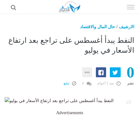
إذهب
الى
المحتوى
الارشيف
/
حال المال والاقتصاد
حال السعودية
النفط يبدأ أغسطس على تراجع بعد ارتفاع
حال الإمارات
الأسعار في يوليو
حال الرياضة
0
حال الثقافة والفن والمشاهير
حال المال والاقتصاد
نشر
منذ 3 أعوام
0
تبليغ
2
1/2
Advertisements