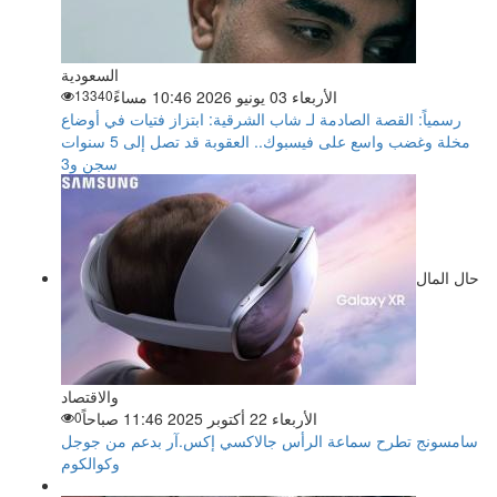
السعودية
الأربعاء 03 يونيو 2026 10:46 مساءً
13340
رسمياً: القصة الصادمة لـ شاب الشرقية: ابتزاز فتيات في أوضاع
مخلة وغضب واسع على فيسبوك.. العقوبة قد تصل إلى 5 سنوات
سجن و3
حال المال
والاقتصاد
الأربعاء 22 أكتوبر 2025 11:46 صباحاً
0
سامسونج تطرح سماعة الرأس جالاكسي إكس.آر بدعم من جوجل
وكوالكوم