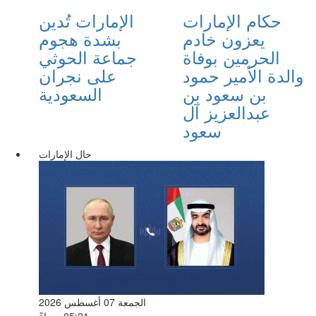
حكام الإمارات
الإمارات تُدين
يعزون خادم
بشدة هجوم
الحرمين بوفاة
جماعة الحوثي
والدة الأمير حمود
على نجران
بن سعود بن
السعودية
عبدالعزيز آل
سعود
حال الإمارات
الجمعة 07 أغسطس 2026