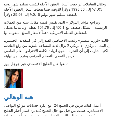
وخلال التعاملات تراجعت أسعار العقود الآجلة للذهب تسليم شهر يونيو
1.05% إلى 1998.30 دولاراً للأوقية فيما هبطت أسعار العقود الآجلة
للفضة تسليم شهر يوليو 0.15% إلى 25.56 دولاراً.
وتراجع مؤشر الدولار – الذي يقيس قيمته مقابل سلة من العملات
الرئيسية – بشكل طفيف بلغ 0.1% إلى 101.76 نقطة، وعادة ما يشكل
انخفاض العملة الأمريكية دعماً لأسعار السلع المقومة بها.
قالت «لوريتا ميستر» رئيسة الاحتياطي الفيدرالي في كليفلاند، الخميس،
إن البنك المركزي الأمريكي لا يزال لديه المساحة للمزيد من رفع الفائدة،
لكنها أشارت إلى أن التحرك القوي لزيادة تكلفة الاقتراض العام الماضي
بغرض التصدي للتضخم المرتفع، يقترب من نهايته.
تابعوا حال الخليج الاقتصادي عبر جوجل نيوز
هبه الوهالي
أعمل كقائد فريق في الخليج 24، مع إدارة حسابات مواقع التواصل
الاجتماعي. عملت من قبل مع حال الخليج كمديرة قسم أخبار الخليج
وكاتبة ومحررة للمقالات والأخبار العالمية والعربية. أحمل شهادة