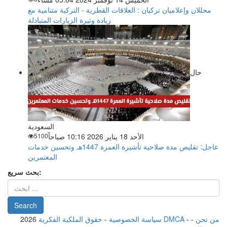
محللان وإعلاميان تركيان : العلاقات القطرية - التركية متنامية مع
زيادة وتيرة الزيارات المتبادلة
حال
السعودية
الأحد 18 يناير 2026 10:16 صباحاً
5100
عاجل: تقليص مدة صلاحية تأشيرة العمرة 1447هـ وتحسين خدمات
المعتمرين
بحث سريع:
من نحن
-
-
حقوق الملكية الفكرية DMCA
سياسة الخصوصية
-
2026