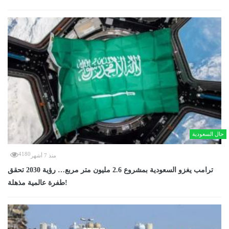
حال السعودية
4180
منذ 7 أشهر
ترامب يغزو السعودية بمشروع 2.6 مليون متر مربع… رؤية 2030 تحقق
طفرة عالمية مذهلة!