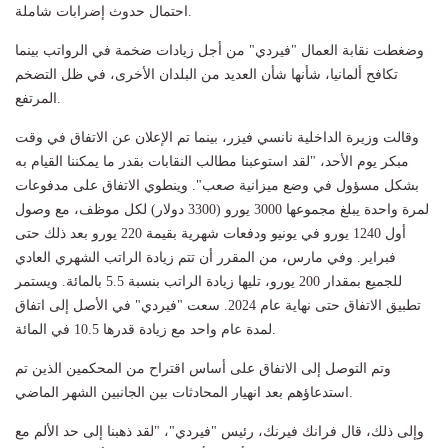
احتمال حدوث إضرابات شاملة.
وضغطت نقابة العمال "فيردي" من أجل زيادات ضخمة في الرواتب بينما
تكافح ألمانيا، شأنها شأن العديد من البلدان الأخرى، في ظل التضخم
المرتفع.
وقالت وزيرة الداخلية نانسي فيزر، بينما تم الإعلان عن الاتفاق في وقت
مبكر يوم الأحد، "لقد استوعبنا مطالب النقابات بقدر ما يمكننا القيام به
بشكل مسؤول في وضع ميزانية صعب". وينطوي الاتفاق على مدفوعات
لمرة واحدة يبلغ مجموعها 3000 يورو (3300 دولار) لكل موظف، مع وصول
أول 1240 يورو في يونيو ودفعات شهرية بقيمة 220 يورو بعد ذلك حتى
فبراير. وفي مارس، من المقرر أن تتم زيادة الراتب الشهري العادي
للجميع بمقدار 200 يورو، تليها زيادة الراتب بنسبة 5.5 بالمائة. ويستمر
تطبيق الاتفاق حتى نهاية عام 2024. سعت "فيردي" في الأصل إلى اتفاق
لمدة عام واحد مع زيادة قدرها 10.5 في المائة.
وتم التوصل إلى الاتفاق على أساس اقتراح من المحكمين الذين تم
استدعاؤهم بعد انهيار المحادثات بين الجانبين الشهر الماضي.
وإلى ذلك، قال فرانك فيرنك، رئيس "فيردي"، "لقد ذهبنا إلى حد الألم مع