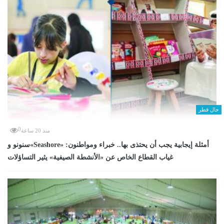
حال قطر
0
منذ 20 ساعة
سنونو و«Seashore» أمثلة إيجابية يجب أن يحتذى بها.. خبراء ومواطنون:
غياب القطاع الخاص عن «الأنشطة الصيفية» يثير التساؤلات