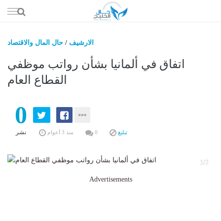
إذهب
الى
المحتوى
الارشيف
/
حال المال والاقتصاد
حال السعو
اتفاق في ألمانيا بشأن رواتب موظفي
حال الإما
القطاع العام
حال الري
0
حال الثقافة والفن والمشا
حال المال والاقت
نشر
تبليغ
0
منذ 3 أعوام
2
1/2
Advertisements