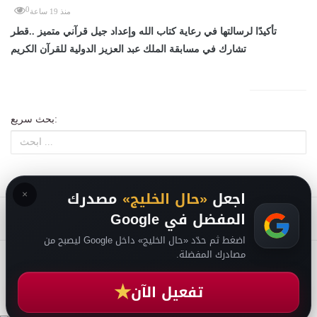
0
منذ 19 ساعة
تأكيدًا لرسالتها في رعاية كتاب الله وإعداد جيل قرآني متميز ..قطر
تشارك في مسابقة الملك عبد العزيز الدولية للقرآن الكريم
بحث سريع:
×
اجعل
«حال الخليج»
مصدرك
المفضل في Google
اضغط ثم حدّد «حال الخليج» داخل Google ليصبح من
مصادرك المفضلة.
من نحن
-
-
حقوق الملكية الفكرية DMCA
سياسة الخصوصية
-
2026
فريق التحرير
★
تفعيل الآن
من نحن