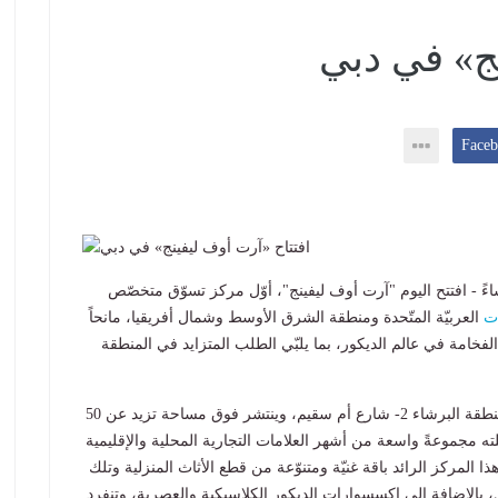
نج» في دبي
2/2
- ياسر ابراهيم - الاثنين 24 أبريل 2023 04:42 مساءً - افتتح اليوم "آرت أوف ليفينج"، أوّل مركز تسوّق متخصّص
ات
العربيّة المتّحدة ومنطقة الشرق الأوسط وشمال أفريقيا، مانحاً
خامة في عالم الديكور، بما يلبّي الطلب المتزايد في المنطقة
يقع "آرت أوف ليفينج" في قلب إمارة دبي، تحديداً في منطقة البرشاء 2- شارع أم سقيم، وينتشر فوق مساحة تزيد عن 50
ته مجموعةً واسعة من أشهر العلامات التجارية المحلية والإقليمية
ا المركز الرائد باقة غنيّة ومتنوّعة من قطع الأثاث المنزلية وتلك
 بالإضافة إلى إكسسوارات الديكور الكلاسيكية والعصرية، وتنفرد