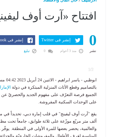
الارشيف
/
حال المال والاقتصاد
افتتاح «آرت أوف ليفي
0
إنشر فى Twitter
إنشر فى Facebook
نشر
منذ 3 أعوام
0
تبليغ
1/2
ابوظبي 
بالتصاميم وقطع الأثاث المنزلية المبتكرة في دولة
الإمار
الجميع فرصة التعرّف على مفهوم الجديد والحصريّ عن الف
على الوحدات السكنية المفروشة
.
ألف متر مربّع موزّعة على ثلاثة طوابق، جامعاً تحت مظل
والعالمية، يحضر بعضها للمرة الأولى في المنطقة. يوفّر هذ
المناسبة لغرف الأطفال والمفروشات الخارجيّة والحدائق،