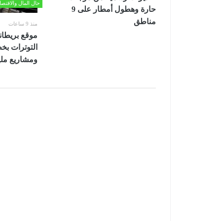
حال المال والاقتصا
حارة وهطول أمطار على 9
مناطق
منذ 9 ساعات
موقع بريطان
التوترات ب
ومشاريع ملي