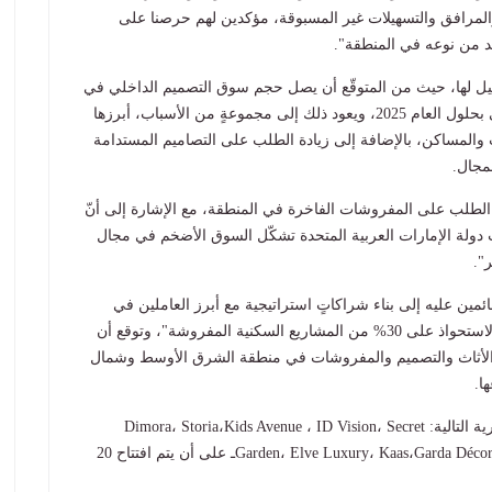
والمرافق والتسهيلات غير المسبوقة، مؤكدين لهم حرصنا على
ريد من نوعه في المنطقة
"
.
ثيل لها، حيث من المتوقّع أن يصل حجم سوق التصميم الداخلي في
دول مجلس التعاون الخليجي إلى 5,2 مليار دولار أميركي بحلول العام 2025، ويعود ذلك إلى مجموعةٍ من الأسباب، أبرزها
ت والمساكن، بالإضافة إلى زيادة الطلب على التصاميم المستدامة
لمجال
.
في الطلب على المفروشات الفاخرة في المنطقة، مع الإشارة إلى أنّ
 دولة الإمارات العربية المتحدة تشكّل السوق الأضخم في مجال
.
"
ئمين عليه إلى بناء شراكاتٍ استراتيجية مع أبرز العاملين في
قطاع التطوير العقاري في المنطقة، متطلّعين بثقة إلى الاستحواذ على 30% من المشاريع السكنية المفروشة"، وتوقع أن
 الأثاث والتصميم والمفروشات في منطقة الشرق الأوسط وشمال
ا
.
 التالية
: Dimora
Secret
،
ID Vision
،
Kids Avenue
،
Storia
،
Garda Déco
،
Kaas
،
Elve Luxury
،
Garden
ـ على أن يتم افتتاح 20