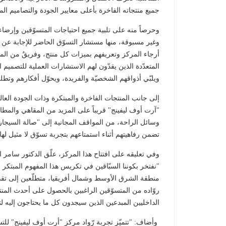
جميع منتجاته الفاخرة بأعلى معايير الجودة والتصاميم المبت
وحرصاً منه على تلبية جميع احتياجات المتسوّقين وإرضاء
وغير مسبوقة، منها مستشار التسوّق الحاضر للإجابة عن
أرجاء المركز وتعريفهم بميزات كل منتج، وفريقٌ من الم
المتعدّدة الذين يقدّون لهم الاستشارات العملية للتصميم 
ويلبّي أذواقهم الشخصيّة والفريدة، ويحوّل أفكارهم وتطلع
إلى جانب المنتجات الفاخرة والمبتكرة وذات الجودة العال
"آرت أوف ليفينج" قريباً على المزيد من المقاهي والمطاع
وسائل الراحة، من المواقف المجانية إلى "صالة السيجار
تضمن رفاهيتهم أثناء استمتاعهم بتجربة تسوّق لا مثيل لها
وفي تعليقه على افتتاح هذا المركز، علّق الدكتور سامر ا
"نفتخر بكوننا السبّاقين في تكريس هذا المفهوم المبتكر 
منطقة الشرق الأوسط وشمال أفريقيا، متطلّعين إلى تقدي
روّاده من المتسوّقين الراغبين بالحصول على أحدث المنتج
الداخليين المبدعين الذين سيجدون كل ما يحتاجون إليه لت
وأضاف: "تتميّز تجربة رّواد مركز "أرت أوف ليفينج" للتسو