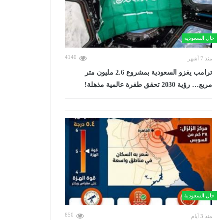
حال السعودية
4140
منذ 7 أشهر
ترامب يغزو السعودية بمشروع 2.6 مليون متر
مربع… رؤية 2030 تحقق طفرة عالمية مذهلة!
حال السعودية
850
منذ 3 أيام