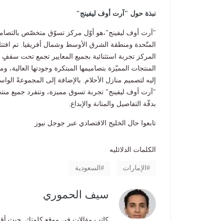
نبذة حول "آرت أوف ليفينج
"
"
آرت أوف ليفينج"،هو أوّل مركز تسوّق متخصّص بالتصاميم 
المركز تجربة استثنائية بجميع المعايير تجمع تحت سقفٍ 
المنتجات المميّزة بتصاميمها المبتكرة وجودتها العالية،
إليه لتصميم منازل الأحلام. بالإضافة إلى المجموعةً الواس
"آرت أوف ليفينج" تجربة تسوق مميزة، وتنفرد جميع منتجات
بدقّة التفاصيل والمتانة والإبداع
.
تابعوا حال الخليج الاقتصادي عبر جوجل نيوز
الكلمات الدلائليه
الإمارات
السعودية
سيف الحموري
كاتب مقالات في موقع كلمتك, حيث أقوم