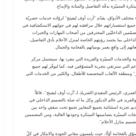
كرة المتميّزة بدقّة التفاصيل والمتانة والإبداع
.
 مختلف الأذواق، يقدّم "آرت أوف ليفينج" لروّاده خدمات حصريّة
 جميع استفساراتهم خلال مرافقته لهم في جولتهم الاستكشافية في
صمّمين الداخليّين المحترفين من أصحاب المهارات والخبرات
الداخلي بما يجسد رؤيتهم الخاصة لمنزل الأحلام بأدق التفاصيل،
اتهم إلى واقعٍ يغمر يومياتهم بالفخامة والجمال
.
ية والخدمات المميّزة والفريدة التي ينفرد بها، سيشتمل مركز
م التي سترتقي بتجربة المتسوّقين فيه، كما ليوفّر لهم جميع
" ومنطقة الألعاب المخصصة للأطفال، والكثير من الخدمات التي
.
لعمري، الرئيس التنفيذي/الشريك لـ
"
آرت أوف ليفينج"، قائلاً:
والفريد في عالم الديكور وكل ما له صلة بالتصميم الداخلي في
م تجربة استثنائية بجميع المعايير تجمع تحت سقفٍ واحد بين
ات المميّزة بتصاميمها المبتكرة وجودتها العالية، ومن المصممين
صميم منازل الأحلام
"
.
ّق بالفخامة أوّلًا، حيث يلمسون معاني الجودة والابتكار في كلّ