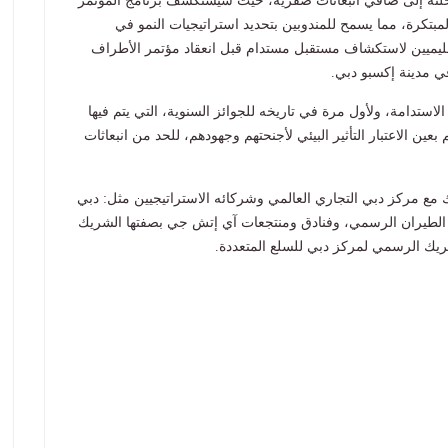
رحلته إلى صافي انبعاثات صفرية، حيث سيستكشف برنامج المؤتمر
بتكرة، مما يسمح للمندوبين بتحديد استراتيجيات النمو في
إقليميين لاستكشاف مستقبل مستدام قبل انعقاد مؤتمر الأطراف
.
ستدامة، ولأول مرة في تاريخه للجوائز السنوية، التي يتم فيها
202 بناء على مدى أخذهم بعين الاعتبار التأثير البيئي لأجنحتهم وجهودهم، للحد من انبعاثات
ض سوق السفر العربي 2023، بالاشتراك مع مركز دبي التجاري العالمي وشركائه الاستراتيجيين مثل: دبي
لطيران الرسمي، وفنادق ومنتجعات آي إتش جي بصفتها الشريك
يك الرسمي لمركز دبي للسلع المتعددة.