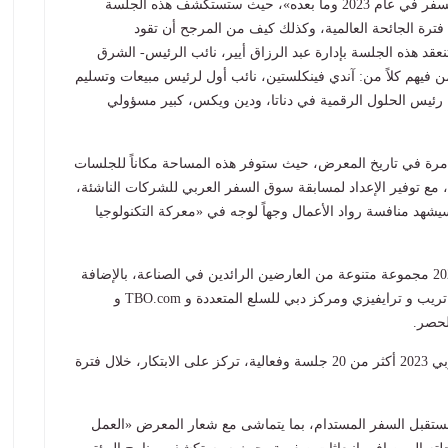
فيها جلسة بعنوان: «الاتجاهات الرئيسية التي تؤثر على السفر في عام 2023 وما بعده»، حيث ستستكشف هذه الجلسة
 فترة الجائحة العالمية، وكذلك كيف من المرجح أن تقود
نعقد هذه الجلسة بإدارة عبد الرزاق أيير، نائب الرئيس- الشرق
ن فيهم كلاً من: آندي فينكلستين، نائب أول لرئيس مبيعات وتسليم
رئيس الحلول الرقمية في دناتا، ودين ويكس، كبير مسؤولي
ركزاً للاستدامة لأول مرة في تاريخ المعرض، حيث ستوفر هذه المساحة مكاناً للجلسات
مع توفير الإعداد لمسابقة سوق السفر العربي للشركات الناشئة،
شهد منافسة رواد الأعمال وجهاً لوجه في «معركة التكنولوجيا
سيستضيف قطاع التكنولوجيا في سوق السفر العربي 2023 مجموعة متنوعة من العارضين الرائدين في الصناعة، بالإضافة
تريب و ترايفيزي ومركز دبي للسلع المتعددة و
TBO.com
و
الحصر
.
كما سيستضيف مسرح ترافيل تك في سوق السفر العربي 2023 أكثر من 20 جلسة وفعالية، تركز على الابتكار، خلال فترة
فر العربي 2023 الضوء على مستقبل السفر المستدام، بما يتماشى مع شعار المعرض «العمل