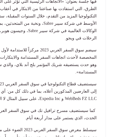
الطرق، التي استفادت بها صناعتنا من الابتكار في أعقاب
التكنولوجيا المزيد من التقدم، خلال السنوات المقبلة، ست
الأوسط في شركة سيبر
Sabre
، ونخبة من المتحدثين، بم
الوكالات العالمية في شركة سيبر
Sabre
، وجيسون هوبر، 
الرحلات في ويجو
.
سيضم سوق السفر العربي 2023 م
المخصصة لأحدث اتجاهات السفر المستدامة والابتكارات، 
وهو حدث يستضيفه شريك المؤتمر بلج آند بلاي، والذي سي
المستدامة».
إلى العارضين المذكورين أعلاه، بما في ذلك كل من: آي 
WebBeds FZ LLC
و
Expedia Inc
، على سبيل المثال لا 
الحدث، الذي يستمر على مدار أربعة أيام
.
سيسلط معرض سوق الس