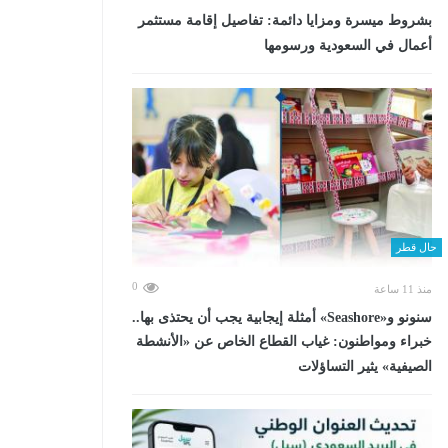
بشروط ميسرة ومزايا دائمة: تفاصيل إقامة مستثمر
أعمال في السعودية ورسومها
حال قطر
0
منذ 11 ساعة
سنونو و«Seashore» أمثلة إيجابية يجب أن يحتذى بها..
خبراء ومواطنون: غياب القطاع الخاص عن «الأنشطة
الصيفية» يثير التساؤلات