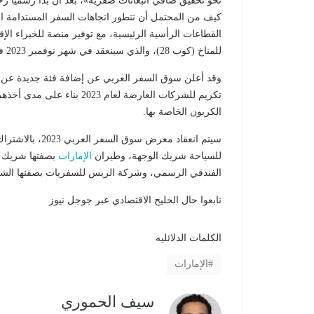
نحو تحقيق صافي انبعاثات صفرية»، بعد أن بدأ رسمياً 
كيف من المحتمل أن تتطور اتجاهات السفر المستدامة الم
القطاعات الرأسية الرئيسية، مع توفير منصة للخبراء ال
للمناخ (كوب 28)، والذي سينعقد في شهر نوفمبر 2023 في مدينة إكسبو دبي
وقد أعلن سوق السفر العربي عن إضافة فئة جديدة عن الا
تكريم للشركات العارضة لعام 3
الكربون الخاصة بها
.
سيتم انعقاد معر
للسياحة شريك الوجهة، وطيران
الإمارات
بصفتها شريك ا
الفندقي الرسمي، وشركة الريس للسفريات بصفتها الشر
تابعوا حال الخليج الاقتصادي عبر جوجل نيوز
الكلمات الدلائليه
الإمارات
سيف الحموري