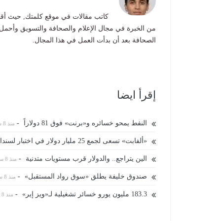
كاتب مقالات في موقع كلمتك, حيث أقوم
من الخبرة في مجال الإعلام والصحافة والتسويق وأحمل
الصحافة بعد أن بدأت العمل في هذا المجال.
إقرأ ايضا
النفط يمحو خسائره و«برنت» فوق 81 دولاراً
-
منذ 8 ساعات
«ألفابت» تسعى لجمع 25 مليار دولار في اختبار لسندات الذكاء الاصطناعي
الين يتراجع.. والدولار قرب مستويات متدنية
-
منذ 8 ساعات
صندوق خليفة يطلق «سوق رواد المستقبل»
-
منذ 8 ساعات
183.3 ⁠مليون يورو خسائر تشغيلية لـ«ويز إير»
-
منذ 8 ساعات