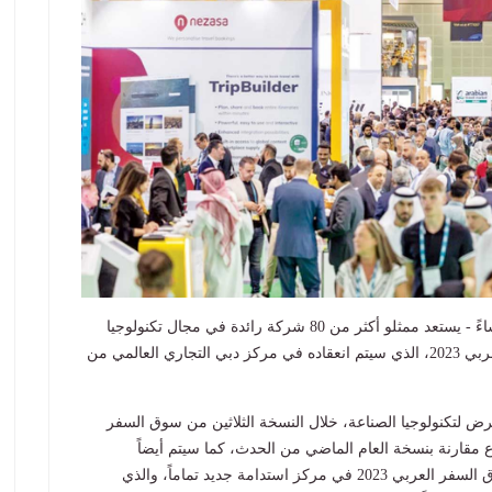
ابوظبي - ياسر ابراهيم - الاثنين 24 أبريل 2023 05:04 مساءً - يستعد ممثلو أكثر من 80 شركة رائدة في مجال تكنولوجيا
السفر في العالم، للمشاركة في معرض سوق السفر العربي 2023، الذي سيتم انعقاده في مركز دبي التجاري العالمي من
بع من مساحة المعرض لتكنولوجيا الصناعة، خلال النسخة الثلاثين من سوق السفر
 54.7% في مشاركة القطاع مقارنة بنسخة العام الماضي من الحدث، كما سيتم أيضاً
استكمال المساحة المخصصة لفعالية ترافيل تك في سوق السفر العربي 2023 في مركز استدامة جديد تماماً، والذي