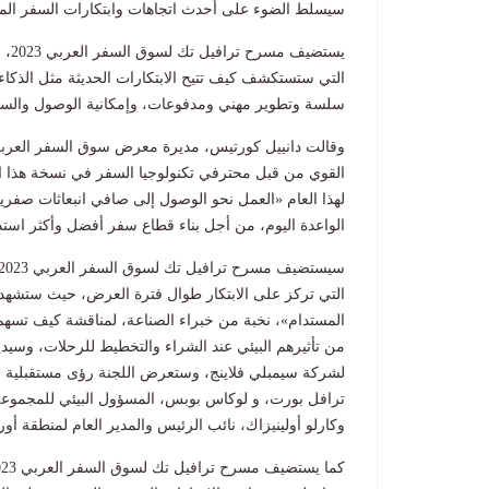
سيسلط الضوء على أحدث اتجاهات وابتكارات السفر المسؤو
يستضيف مسرح ترافيل تك لسوق السفر العربي 2023، برعاية شركة سيبر
التي ستستكشف كيف تتيح الابتكارات الحديثة مثل الذكاء
سلسة وتطوير مهني ومدفوعات، وإمكانية الوصول والسفر
وقالت دانييل كورتيس، مديرة معرض سوق السفر العربي
القوي من قبل محترفي تكنولوجيا السفر في نسخة هذا ا
لهذا العام «العمل نحو الوصول إلى صافي انبعاثات صفرية
الواعدة اليوم، من أجل بناء قطاع سفر أفضل وأكثر استدا
سيستضيف مسرح ترافيل تك لسوق السفر العربي 2023، برعاية شركة سيبر
التي تركز على الابتكار طوال فترة العرض، حيث ستشهد ال
المستدام»، نخبة من خبراء الصناعة، لمناقشة كيف تسهم 
من تأثيرهم البيئي عند الشراء والتخطيط للرحلات، وسي
لشركة سيمبلي فلاينج، وستعرض اللجنة رؤى مستقبلية م
ترافل بورت، و لوكاس بوبس، المسؤول البيئي للمجموعة و
وكارلو أولينيزاك، نائب الرئيس والمدير العام لمنطقة أ
كما يستضيف مسرح ترافيل تك لسوق السفر العربي 2023، برعاية شركة سيبر