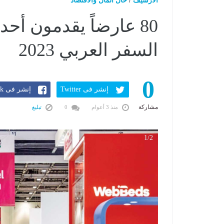
الارشيف
/
حال المال والاقتصاد
80 عارضاً يقدمون أ
السفر العربي 2023
0
إنشر فى Twitter
إنشر فى Facebook
مشاركة
منذ 3 أعوام
0
تبليغ
1/2