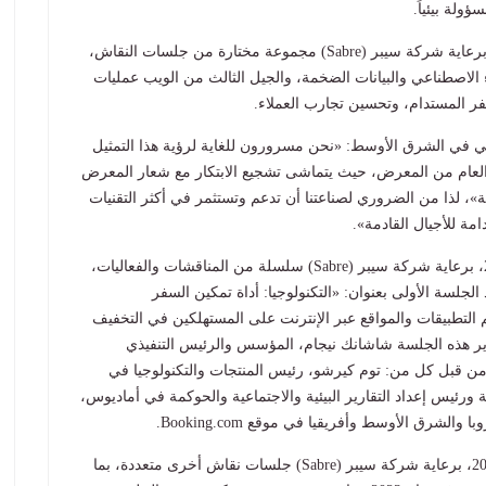
لة بيئياً
.
(Sabre)
مجموعة مختارة من جلسات النقاش،
 الاصطناعي والبيانات الضخمة، والجيل الثالث من الويب عمليات
 المستدام، وتحسين تجارب العملاء
.
 في الشرق الأوسط: «نحن مسرورون للغاية لرؤية هذا التمثيل
لعام من المعرض، حيث يتماشى تشجيع الابتكار مع شعار المعرض
»، لذا من الضروري لصناعتنا أن تدعم وتستثمر في أكثر التقنيات
مة للأجيال القادمة».
(Sabre)
سلسلة من المناقشات والفعاليات،
جلسة الأولى بعنوان: «التكنولوجيا: أداة تمكين السفر
التطبيقات والمواقع عبر الإنترنت على المستهلكين في التخفيف
دير هذه الجلسة شاشانك نيجام، المؤسس والرئيس التنفيذي
ن قبل كل من: توم كيرشو، رئيس المنتجات والتكنولوجيا في
رئيس إعداد التقارير البيئية والاجتماعية والحوكمة في أماديوس،
وروبا والشرق الأوسط وأفريقيا في موقع
Booking.com.
(Sabre)
جلسات نقاش أخرى متعددة، بما