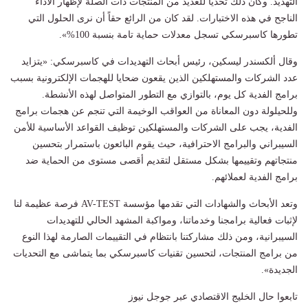
التهديد. وكان ذلك تحدياً للعديد من المنتجات ذات الصلة لإظهار الأداء
الناجح في هذه الاختبارات. لقد كان من الرائع حقاً أن نرى الحلول التي
تطورها كاسبرسكي تسجل معدلات حماية تامة بنسبة 100%».
وقال ألكسندر ليسكين، رئيس أبحاث التهديدات في كاسبرسكي: «يتزايد
عدد الشركات والمستهلكين الذين يقعون ضحايا للهجمات الإلكترونية بسبب
برامج الفدية كل يوم، بالتوازي مع التطور المتواصل لهذه الأنشطة.
وللحيلولة دون المعاناة من العواقب الوخيمة التي تنجم عن هجمات برامج
الفدية، يجب على الشركات والمستهلكين توظيف القواعد الأساسية للأمن
السيبراني والبرامج الاحترافية، حيث يقوم البائعون باستمرار بتحسين
منتجاتهم وتقييمها بشكل مستقل لتقديم أقصى مستوى من الحماية ضد
برامج الفدية لعملائهم.
وتعد الأبحاث والشهادات التي تقدمها مؤسسة AV-TEST فرصة عظيمة لنا
لإثبات فعالية برامجنا وخدماتنا، ومواكبة المشهد الحالي للتهديدات
السيبرانية، ومن ذلك مشاركتنا بانتظام في التقييمات الصارمة لهذا النوع
من برامج المنتجات، لتحسين تقنيات كاسبرسكي بما يتماشى مع التحديات
الجديدة».
تابعوا حال الخليج الاقتصادي عبر جوجل نيوز