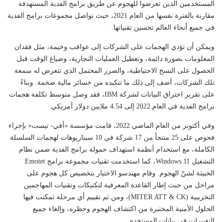
المستخدمين الذين تعرضوا للهجوم عن طريق برامج الفدية المستهدفة
مقارنة بالفترة نفسها من العام 2021، حيث تواصل مجموعات برامج الفدية
في جميع أنحاء العالم تحسين تقنياتها.
ويمكن أن تؤدي الهجمات على الشركات إلى عواقب وخيمة، مثل فقدان
المعلومات بصورة دائمة، وتعطيل العمليات التجارية، وضياع الوقت قبل
الحصول على النسخ الاحتياطية، والضرر المحتمل الذي تتعرض له سمعة
تلك الشركات، أضف إلى ذلك ما تتكبده من خسائر مالية ضخمة. وبناءً
على تقرير اختراق البيانات لشركة IBM، فقد وصل متوسط تكلفة هجمات
برامج الفدية في العام 2022 إلى 4.54 ملايين دولار أمريكي.
وفي أكتوبر من العام الماضي 2022، قامت مؤسسة «أفي- تيست» بإجراء
فحوص على 25 منتجاً من 17 شركة في 10 سيناريوهات لهجمات السلسلة
الكاملة، مع استخدام أنظمة استهداف حمولة برامج الفدية ضمن نظام
التشغيل Windows 11، كما استخدمت تقنيات مجموعة برامج Emotet
الخبيثة لشنّ الهجوم. وقام مهندسو الاختبار بتخصيص كل هجوم على
مراحل من حيث إطار القاعدة المعرفية لتكتيكات وتقنيات المهاجمين
التخريبية (MITER ATT & CK)، ومن ثم تقييم أي مرحلة تمكنت فيها
الحلول الأمنية المختبرة من اكتشاف الهجوم وحظره، وإلغاء جميع
التغييرات في بيانات المستخدم.