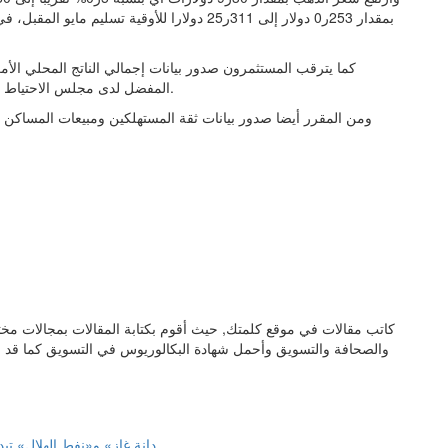
كما يترقب المستثمرون صدور بيانات إجمالي الناتج المحلي الأم
المفضل لدى مجلس الاحتياط الاتحادي، لرصد أي مؤشرات على حالة أكبر اقتصاد في العالم.
ومن المقرر أيضا صدور بيانات ثقة المستهلكين ومبيعات المساكن 
كاتب مقالات في موقع كلمتك, حيث أقوم بكتابة المقالات بمجالات مخت
والصحافة والتسويق وأحمل شهادة البكالوريوس في التسويق كما قد 
«دانة غاز» و«نفط الهلال» تبد