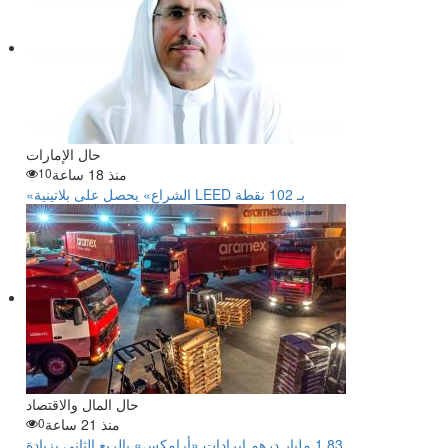
حال الإمارات
منذ 18 ساعة
10
«الشراع» يحصل على بلاتينية LEED بـ 102 نقطة
حال المال والاقتصاد
منذ 21 ساعة
0
‏1.83 مليار درهم إيرادات «أرامكس» بالربع الثاني بزيادة