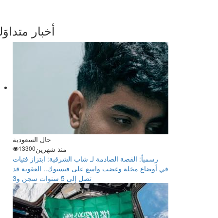
أخبار متداوَل
2/2
حال السعودية
منذ شهرين
13300
رسمياً: القصة الصادمة لـ شاب الشرقية: ابتزاز فتيات
في أوضاع مخلة وغضب واسع على فيسبوك.. العقوبة قد
تصل إلى 5 سنوات سجن و3