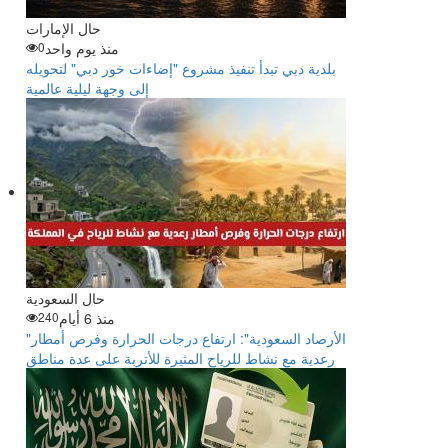
حال الإمارات
منذ يوم واحد
0
بلدية دبي تبدأ تنفيذ مشروع "إضاءات خور دبي" لتحويله
إلى وجهة ليلية عالمية
حال السعودية
منذ 6 أيام
240
"الأرصاد السعودية": ارتفاع درجات الحرارة وفرص أمطار
رعدية مع نشاط للرياح المثيرة للأتربة على عدة مناطق