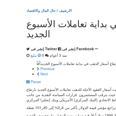
الارشيف
/
حال المال والاقتصاد
 بداية تعاملات الأسبوع
الجديد
إنشر فى Facebook
إنشر فى Twitter
منذ 3 أعوام
0
تبليغ
Previous
Next
Pause
لثلاثاء 25 أبريل 2023 12:14 صباحاً - استهلت أسعار العقود الآجلة للذهب تعاملات الأسبوع الجديد بارتفاع
رى، حيث يترقب المستثمرون قرارات السياسة النقدية من جانب
وارتفع سعر الذهب بمقدار 30ر9 دولارات أي بنسبة 5ر0% تقريبا إلى 80ر1999 دولاراً للأوقية تسليم يونيو المقبل. وارتفع سعر الفضة