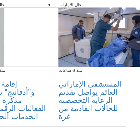
حال الإمارات
حال
منذ 6 ساعات
منذ 6 سا
المستشفى الإماراتي
العائم يواصل تقديم
و"أدفانتج" ت
الرعاية التخصصية
مذكرة ل
للحالات القادمة من
الفعاليات الرقم
غزة
الخدمات الح