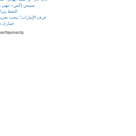
«سبيس إكس» تنهي ربع الطرح
النفط يترا
"غرف الإمارات" تبحث تعزيز 
جمارك دب
vertisements