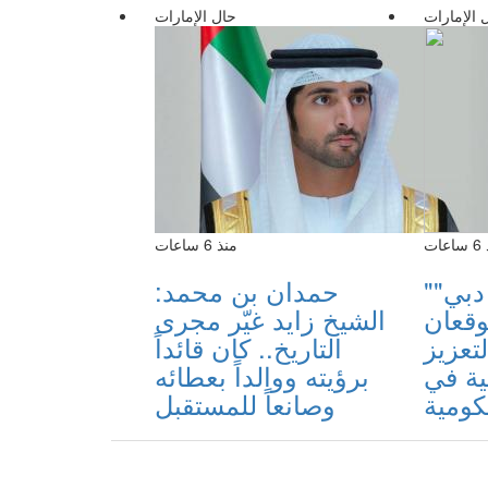
 الإمارات
حال الإمارات
عات
منذ 6 ساعات
"إقامة دبي"
حمدان بن محمد:
وقعان
الشيخ زايد غيّر مجرى
تعزيز
التاريخ.. كان قائداً
ية في
برؤيته ووالداً بعطائه
كومية
وصانعاً للمستقبل