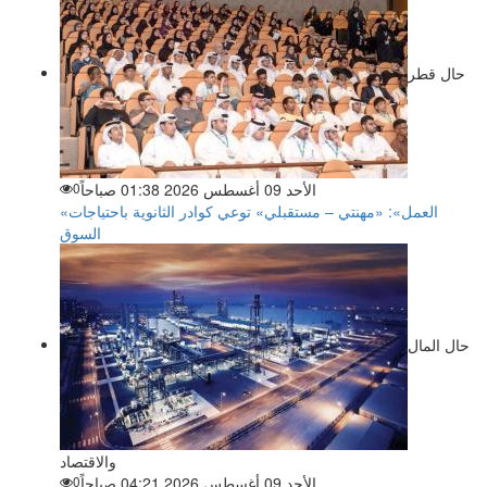
حال قطر
الأحد 09 أغسطس 2026 01:38 صباحاً
0
«العمل»: «مهنتي – مستقبلي» توعي كوادر الثانوية باحتياجات
السوق
حال المال
والاقتصاد
الأحد 09 أغسطس 2026 04:21 صباحاً
0