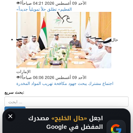
الأحد 09 أغسطس 2026 04:21 صباحاً
0
«الفطيم» تطلق حلاً تمويلياً جديداً
حال
الإمارات
الأحد 09 أغسطس 2026 06:06 صباحاً
0
اجتماع مشترك يبحث جهود مكافحة تهريب المواد المخدرة
بحث سريع:
×
اجعل
«حال الخليج»
مصدرك
من نحن
-
-
حقوق الملكية الفكرية DMCA
سياسة الخصوصية
-
2026
المفضل في Google
فريق التحرير
من نحن