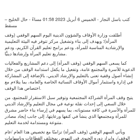
كتب باسل النجار - الخميس 6 أبريل 2023 01:58 مساءً - حال الخليج –
مسقط
أطلقت وزارة الأوقاف والشؤون الدينية اليوم السهم الوقفي (وقف
المرأة)؛ ويهدف إلى بناء وتشغيل مركز تتوفر فيه البيئة التعليمية
والإرشادية المناسبة للمرأة، ودعم برامج تعليم القرآن الكريم، ودعم
مشاريع تعليم المرأة وإرشادها دينيًّا.
كما يسعى السهم الوقفي (وقف المرأة) إلى دعم المشاريع والفعاليات
الدعوية للأسرة والمجتمع عامة، وتفعيل ما يكفل استدامة الوقف من خلال
إنشاء أصول وقفية تعنى بالتعليم والإرشاد الديني، بالإضافة إلى المشاركة
في إدارة واستثمار أموال الأوقاف النسائية الخاصة والعامة، بما يتلاءم مع
اختصاص هذا الوقف.
يتيح وقف المرأة الشراكة المجتمعية وتوفير سبل الاستقرار للمجتمع، من
خلال السعي إلى إحداث نقلة نوعية في مجال التعليم والإرشاد الديني
للمرأة والأسرة في كافة مستوياته، بما يسهم في إرساء بناء حاضر مشرق
للمرأة ومجتمعها الذي ينشأ في كنفها ورعايتها، إلى جانب إيجاد مصادر
متنوعة ومستدامة لخدمة التعليم.
ويأتي السهم الوقفي (وقف المرأة) تزامنًا مع تخصيص هذا العام /عام
الوقف/، وإبراز دوره الحيوي في النهوض بمختلف القطاعات وبإسهامات