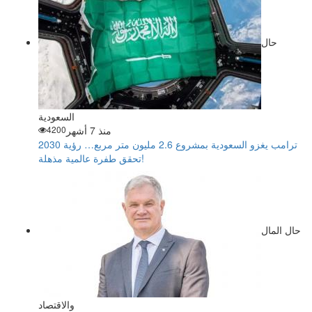
حال
السعودية
منذ 7 أشهر
4200
ترامب يغزو السعودية بمشروع 2.6 مليون متر مربع… رؤية 2030
تحقق طفرة عالمية مذهلة!
حال المال
والاقتصاد