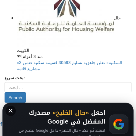
حال
الكويت
منذ 3 أعوام
0
«السكنية» تعلن جاهزية تسليم 30593 قسيمة سكنية ضمن 3
مشاريع قائمة
بحث سريع:
×
من نحن
-
-
حقوق الملكية الفكرية DMCA
سياسة الخصوصية
-
2026
اجعل
«حال الخليج»
مصدرك
فريق التحرير
من نحن
المفضل في Google
اضغط ثم حدّد «حال الخليج» داخل Google ليصبح من
حال السعودية