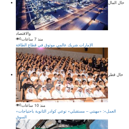
حال المال
والاقتصاد
منذ 7 ساعات
0
الإمارات شريك عالمي موثوق في قطاع الطاقة
حال قطر
منذ 10 ساعات
0
«العمل»: «مهنتي – مستقبلي» توعي كوادر الثانوية باحتياجات
السوق