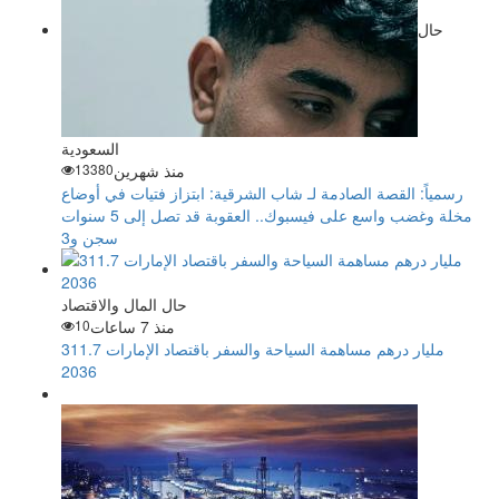
حال
السعودية
منذ شهرين
13380
رسمياً: القصة الصادمة لـ شاب الشرقية: ابتزاز فتيات في أوضاع
مخلة وغضب واسع على فيسبوك.. العقوبة قد تصل إلى 5 سنوات
سجن و3
حال المال والاقتصاد
منذ 7 ساعات
10
311.7 مليار درهم مساهمة السياحة والسفر باقتصاد الإمارات
2036