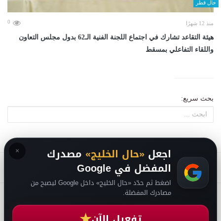
حال قطر
0
منذ 12 شهرًا
هيئة التقاعد تشارك في اجتماع اللجنة الفنية الـ62 بدول مجلس التعاون
واللقاء التفاعلي بمسقط
بحث سريع:
×
اجعل
«حال الخليج»
مصدرك
المفضل في Google
اضغط ثم حدّد «حال الخليج» داخل Google ليصبح من
مصادرك المفضلة.
2026
سياسة الخصوصية
-
حقوق الملكية الفكرية DMCA
-
من نحن
-
فريق التحرير
★
تفعيل الآن
من نحن