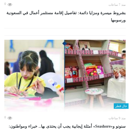
0
منذ 7 ساعات
بشروط ميسرة ومزايا دائمة: تفاصيل إقامة مستثمر أعمال في السعودية
ورسومها
حال قطر
0
منذ 9 ساعات
سنونو و«Seashore» أمثلة إيجابية يجب أن يحتذى بها.. خبراء ومواطنون: