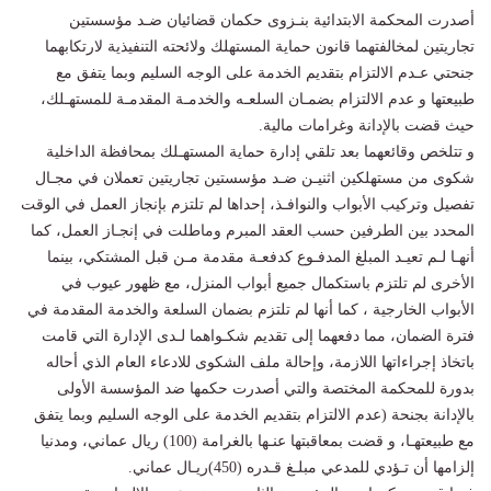
أصدرت المحكمة الابتدائية بنـزوى حكمان قضائيان ضـد مؤسستين
تجاريتين لمخالفتهما قانون حماية المستهلك ولائحته التنفيذية لارتكابهما
جنحتي عـدم الالتزام بتقديم الخدمة على الوجه السليم وبما يتفق مع
طبيعتها و عدم الالتزام بضمـان السلعـه والخدمـة المقدمـة للمستهـلك،
حيث قضت بالإدانة وغرامات مالية.
و تتلخص وقائعهما بعد تلقي إدارة حماية المستهـلك بمحافظة الداخلية
شكوى من مستهلكين اثنيـن ضـد مؤسستين تجاريتين تعملان في مجـال
تفصيل وتركيب الأبواب والنوافـذ، إحداها لم تلتزم بإنجاز العمل في الوقت
المحدد بين الطرفين حسب العقد المبرم وماطلت في إنجـاز العمل، كما
أنهـا لـم تعيـد المبلغ المدفـوع كدفعـة مقدمة مـن قبل المشتكي، بينما
الأخرى لم تلتزم باستكمال جميع أبواب المنزل، مع ظهور عيوب في
الأبواب الخارجية ، كما أنها لم تلتزم بضمان السلعة والخدمة المقدمة في
فترة الضمان، مما دفعهما إلى تقديم شكـواهما لـدى الإدارة التي قامت
باتخاذ إجراءاتها اللازمة، وإحالة ملف الشكوى للادعاء العام الذي أحاله
بدورة للمحكمة المختصة والتي أصدرت حكمها ضد المؤسسة الأولى
بالإدانة بجنحة (عدم الالتزام بتقديم الخدمة على الوجه السليم وبما يتفق
مع طبيعتهـا، و قضت بمعاقبتها عنـها بالغرامة (100) ريال عماني، ومدنيا
إلزامها أن تـؤدي للمدعي مبلـغ قـدره (450)ريـال عماني.