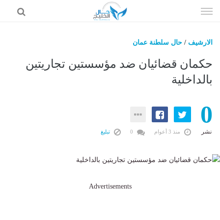
إذهب
الى
المحتوى
الارشيف
/
حال سلطنة عمان
حال السعودية
حكمان قضائيان ضد مؤسستين تجاريتين
حال الإمارات
بالداخلية
حال الرياضة
0
حال الثقافة والفن والمشاهير
حال المال والاقتصاد
نشر
منذ 3 أعوام
0
تبليغ
Advertisements