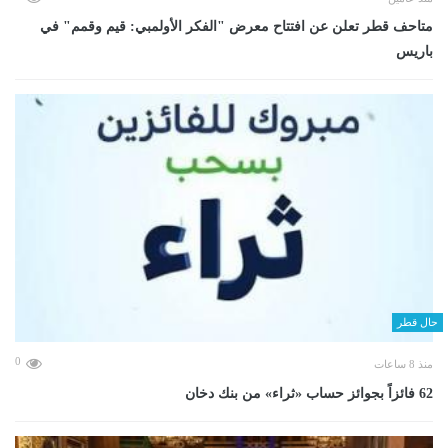
متاحف قطر تعلن عن افتتاح معرض "الفكر الأولمبي: قيم وقمم" في
باريس
حال قطر
0
منذ 8 ساعات
62 فائزاً بجوائز حساب «ثراء» من بنك دخان