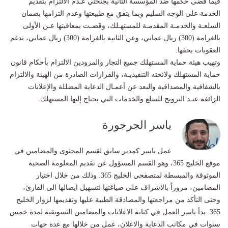
فيما قضى حكمها ضد المؤسسة الثانية بجنحتي عـدم الالتزام بتقديم
الخدمة على الوجه السليم وبما يتفق مع طبيعتها وعدم التزامها بضمان
السلعـة والخدمـة المقدمـة للمستهـلك، وقضـت بمعاقبتها عـن الأولى
بالغرامة (300) ريال عماني، وعن الثانية بالغرامة (300) ريال عماني، تدغم
العقوبات بحقها.
وتهيب هيئة حماية المستهلك جميع التجار والمزودين الالتزام بأحكام قانون
حماية المستهلك ولائحته التنفيذيـة، والقرارات الصادرة من الهيئة والالتزام
بالشفافية والمصداقية والبعد عن أعمـال الدعاية المضللة والإعلانات
الزائفة عنـد الترويج للسلع والخدمات التي يحتاج إليها المستهلك.
ياسر الجرجورة
عمل ياسر كمدير سابق لقسم المحتوى والمضامين في
موقع الخليج 365، وهو القسم المسؤول عن تقديم المعلومة الصحية
الموثوقة والمبسطة لمتصفحي الخليج 365. وذلك من خلال اختيار
المضامين، مروراً بالاشراف على صياغتها لتسهيل ايصالها الى القارئ،
وحتى التأكد من مراجعتها والمصادقة الطبية عليها وتقديمها لزوار الخليج
365. بدأ ياسر العمل في كتابة الاعلانات والمضامين التسويقية لمدة خمس
سنوات في مكاتب الدعاية والاعلان، عمل من خلالها مع عدة جهات