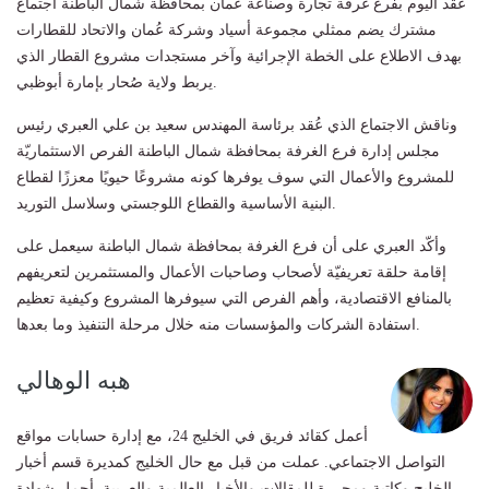
عُقد اليوم بفرع غرفة تجارة وصناعة عُمان بمحافظة شمال الباطنة اجتماع
مشترك يضم ممثلي مجموعة أسياد وشركة عُمان والاتحاد للقطارات
بهدف الاطلاع على الخطة الإجرائية وآخر مستجدات مشروع القطار الذي
يربط ولاية صُحار بإمارة أبوظبي.
وناقش الاجتماع الذي عُقد برئاسة المهندس سعيد بن علي العبري رئيس
مجلس إدارة فرع الغرفة بمحافظة شمال الباطنة الفرص الاستثماريّة
للمشروع والأعمال التي سوف يوفرها كونه مشروعًا حيويًا معززًا لقطاع
البنية الأساسية والقطاع اللوجستي وسلاسل التوريد.
وأكّد العبري على أن فرع الغرفة بمحافظة شمال الباطنة سيعمل على
إقامة حلقة تعريفيّة لأصحاب وصاحبات الأعمال والمستثمرين لتعريفهم
بالمنافع الاقتصادية، وأهم الفرص التي سيوفرها المشروع وكيفية تعظيم
استفادة الشركات والمؤسسات منه خلال مرحلة التنفيذ وما بعدها.
هبه الوهالي
أعمل كقائد فريق في الخليج 24، مع إدارة حسابات مواقع
التواصل الاجتماعي. عملت من قبل مع حال الخليج كمديرة قسم أخبار
الخليج وكاتبة ومحررة للمقالات والأخبار العالمية والعربية. أحمل شهادة