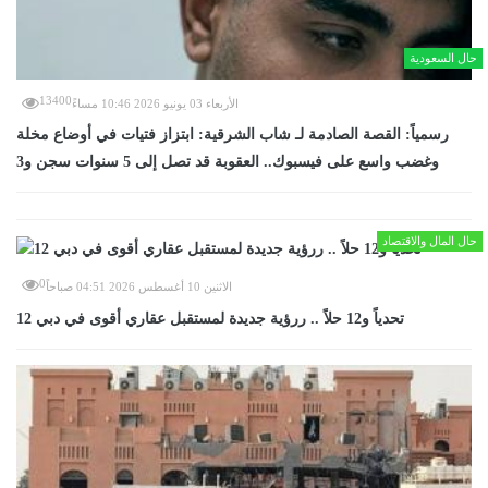
حال السعودية
13400
الأربعاء 03 يونيو 2026 10:46 مساءً
رسمياً: القصة الصادمة لـ شاب الشرقية: ابتزاز فتيات في أوضاع مخلة
وغضب واسع على فيسبوك.. العقوبة قد تصل إلى 5 سنوات سجن و3
حال المال والاقتصاد
0
الاثنين 10 أغسطس 2026 04:51 صباحاً
12 تحدياً و12 حلاً .. ررؤية جديدة لمستقبل عقاري أقوى في دبي