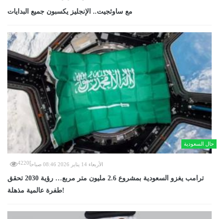
مع ساوثجيت.. الإنجليز يكسبون جميع البدايات
حال السعودية
4220
الأربعاء 14 يناير 2026 08:46 صباحاً
ترامب يغزو السعودية بمشروع 2.6 مليون متر مربع… رؤية 2030 تحقق
طفرة عالمية مذهلة!