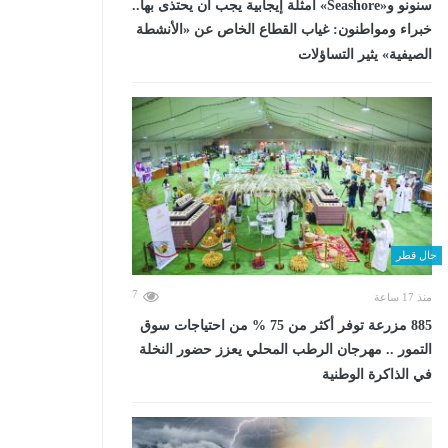
سنونو و«Seashore» أمثلة إيجابية يجب أن يحتذى بها..
خبراء ومواطنون: غياب القطاع الخاص عن «الأنشطة
الصيفية» يثير التساؤلات
حال قطر
7
منذ 17 ساعة
885 مزرعة توفر أكثر من 75 % من احتياجات سوق
التمور .. مهرجان الرطب المحلي يعزز حضور النخلة
في الذاكرة الوطنية