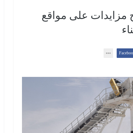
 مزايدات على مواقع
اء
2/2