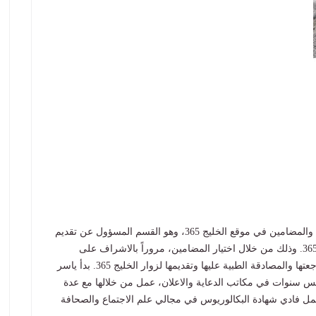
عمل ياسر كمدير سابق لقسم المحتوى والمضامين في موقع الخليج 365، وهو القسم المسؤول عن تقديم
المعلومة الصحية الموثوقة والمبسطة لمتصفحي الخليج 365. وذلك من خلال اختيار المضامين، مروراً بالاشراف على
صياغتها لتسهيل ايصالها الى القارئ، وحتى التأكد من مراجعتها والمصادقة الطبية عليها وتقديمها لزوار الخليج 365. بدأ ياسر
مس سنوات في مكاتب الدعاية والاعلان، عمل من خلالها مع عدة
ومنظمات صحية. قبل الانضمام الى الخليج 365 يحمل فادي شهادة البكالوريوس في مجالي علم الاجتماع والصحافة