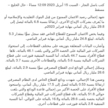
كتب باسل النجار - السبت 15 أبريل 2023 12:09 مساءً - حال الخليج –
مسقط
شهد إجمالي رصيد الائتمان الممنوح من قِبل البنوك التقليدية والإسلامية أو
ما يُعرف بشركات الإيداع الأخرى، ارتفاعًا بنسبة 6.8 بالمائة ليصل إلى
29.8 مليار ريال عُماني بنهاية فبراير 2023م.
وفيما يخص الائتمان الممنوح للقطاع الخاص فقد سجل نموًّا بمقدار 5.3
بالمائة، ليبلغ 24.8 مليار ريال عُماني بنهاية فبراير الماضي.
وأشارت البيانات المتعلقة بتوزيعه على مختلف القطاعات، إلى استحواذ
الشركات غير المالية على الحصة الأكبر والتي بلغت 46.1 بالمائة، تلاها
قطاع الأفراد بنسبة 44.7 بالمائة، أما النسبة المتبقية فتوزعت على قطاع
الشركات المالية بنسبة 5.6 بالمائة، والقطاعات الأخرى بنسبة 3.7 بالمائة.
وسجّل إجمالي الودائع لدى القطاع المصرفي نموًّا بنسبة 2.9 بالمائة، ليبلغ
26.6 مليار ريال عُماني بنهاية فبراير الماضي.
وضمن هذا الإجمالي، شهدت ودائع القطاع الخاص لدى النظام المصرفي
ارتفاعًا بنسبة 0.53 بالمائة لتصل إلى 17.5 مليار ريال عُماني، واستحوذ
قطاع الأفراد على الحصة الأكبر من إجمالي قاعدة الودائع والتي بلغت
حوالي 51.8 بالمائة، تلاه قطاع الشركات غير المالية وقطاع الشركات
المالية بحصة بلغت 28.6 بالمائة و16.8 بالمائة على التوالي، أما النسبة
المتبقية 2.8 بالمائة فتوزعت على قطاعات أخرى.