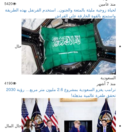
منذ عامين
5420
لحياة زوجية مليئة بالمتعة والجنون.. استخدم القرنفل بهذه الطريقة
واستمتع بالقوة الخارقة على الفراش
حال
السعودية
منذ 7 أشهر
4190
ترامب يغزو السعودية بمشروع 2.6 مليون متر مربع… رؤية 2030
تحقق طفرة عالمية مذهلة!
حال المال