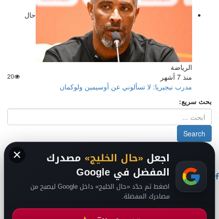
حال
الرياضة
منذ 7 أشهر
20
مدرب نيجيريا: لا تسألوني عن أوسيمين ولوكمان
بحث سريع:
×
2026
سياسة الخصوصية
-
حقوق الملكية الفكرية DMCA
-
من نحن
-
اجعل
«حال الخليج»
مصدرك
فريق التحرير
من نحن
المفضل في Google
اضغط ثم حدّد «حال الخليج» داخل Google ليصبح من
حال السعودية
مصادرك المفضلة.
حال الإمارات
حال الرياضة
حال الثقافة والفن والمشاهير