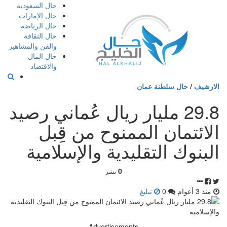
إذهب
حال السعودية
الى
حال الإمارات
المحتوى
حال الرياضة
حال الثقافة
والفن والمشاهير
حال المال
والاقتصاد
الارشيف
/
حال سلطنة عمان
29.8 مليار ريال عُماني رصيد
الائتمان الممنوح من قِبل
البنوك التقليدية والإسلامية
0
نشر
منذ 3 أعوام
0
تبليغ
Advertisements