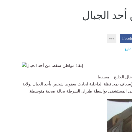
أحد الجبال
تبليغ
استجابت فرق الإنقاذ والإسعاف بإدارة الدفاع المدني والإسعاف بمحافظة ‎الداخلية لحادث سقوط شخص بأحد الجبال بولاية