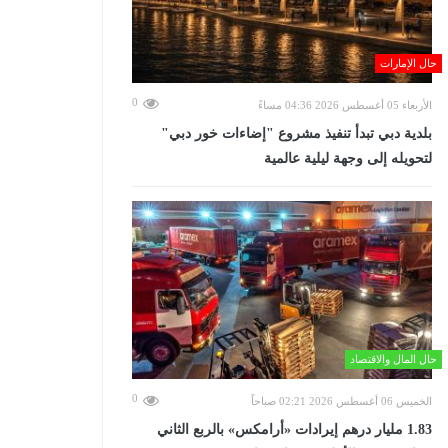
حال الإمارات
0
الأربعاء 05 أغسطس 2026 04:36 مساءً
بلدية دبي تبدأ تنفيذ مشروع "إضاءات خور دبي"
لتحويله إلى وجهة ليلية عالمية
حال المال والاقتصاد
0
الخميس 06 أغسطس 2026 02:21 صباحاً
‏1.83 مليار درهم إيرادات «أرامكس» بالربع الثاني