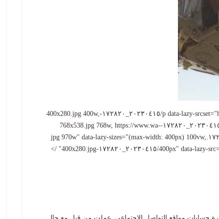
< p data-lazy-srcset="https://www.wa-gulf.com/wp-content/uploads/2023/04/٢٠٢٣٠٤١٥_١٧٢٨٢٠-400x280.jpg 400w,
https://www.wa-gulf.com/wp-content/uploads/2023/04/٢٠٢٣٠٤١٥_١٧٢٨٢٠-768x538.jpg 768w, https://www.wa-
gulf.com/wp-content/uploads/2023/04/٢٠٢٣٠٤١٥_١٧٢٨٢٠.jpg 970w" data-lazy-sizes="(max-width: 400px) 100vw,
400px" data-lazy-src="https:/
 فريق في الخليج 24، مع إدارة حسابات مواقع التواصل الاجتماعي. عملت من قبل مع حال