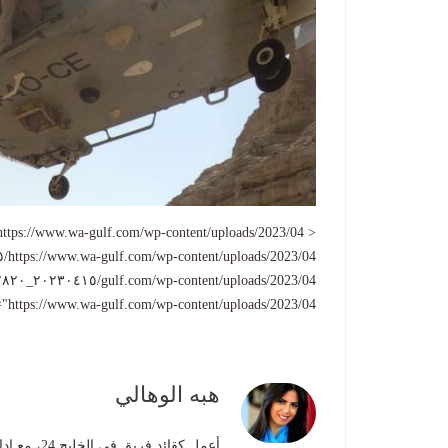
/www.wa-gulf.com/wp-content/uploads/2023/04/٢٠٢٣٠٤١٥_١٧٢٨٢٠-400x280.jpg" />
هبه الوهالي
أعمل كقائد