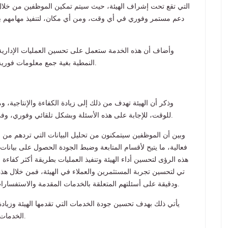
التي تقع تحت إشراف الهيئة، حيث سيتم تمكين الموظفين من خلال
دعم مستمر وفوري في أي وقت، ومن أي مكان، لتنفيذ مهامهم بطر
وأضاف أن هذه الخدمة ستعمل على تحسين العمليات الإدارية 
النمطية بغية جمع معلومات فورية عنها، ومن مصادر متعددة يمكن مقارنتها بطريقة فورية.
وذكر أن الهيئة تهدف من ذلك إلى زيادة الكفاءة والإنتاجية، 
للوقت، للإجابة على هذه الأسئلة وبشكل تلقائي وفوري، وفي الأوقات التي لا يوجد فيها الموظفون على رأس عملهم.
وبين أن الموظفين سيتمكنون من تحليل البيانات التي تردهم من ا
فعالية، ما يتيح لأقسام المتابعة وضبط الجودة الحصول على بيانات
هذه الرؤى لتحسين أداء الهيئة وتنفيذ العمليات بطريقة أكثر كفاء
تي لتحسين تجربة المستثمرين والعملاء في الهيئة، فمن خلال هذ
ودقيقة على أسئلتهم المتعلقة بالخدمات المقدمة والاستفسارات الشائعة، ما يسهل عليهم إجراءاتهم، ويزيد من رضاهم.
يأتي ذلك بهدف تحسين جودة الخدمات التي تقدمها الهيئة وزيادة 
الخدمات وزيادة سرعة الاستجابة للتعامل مع طلبات المستثمرين.