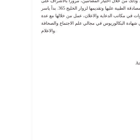
لمعلومة الصحية الموثوقة والمبسطة لمتصفحي الخليج 365. وذلك من خلال اختيار المضامين، مروراً بالاشراف على
صياغتها لتسهيل ايصالها الى القارئ، وحتى التأكد من مراجعتها والمصادقة الطبية عليها وتقديمها لزوار الخليج 365. بدأ ياسر
ات في مكاتب الدعاية والاعلان، عمل من خلالها مع عدة
 قبل الانضمام الى الخليج 365 يحمل فادي شهادة البكالوريوس في مجالي علم الاجتماع والصحافة
والاعلام.
Ad