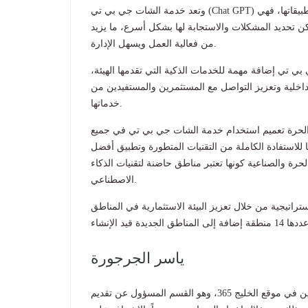
وتعد خدمة الشات جي بي تي (Chat GPT) أحد تقنيات الذكاء الاصطناعي وجزءًا أساسيًّا وواحدة من أهم تطبيقاتها، فهي
مكن تحديد المشكلات والاستجابة لها بشكل أسرع، ما يزيد
من فعالية العمل ويسهل الإدارة.
بي تي إضافة مهمة للخدمات الذكية التي تقدمها الهيئة،
اخلية وتعزيز التواصل مع المستثمرين والمستفيدين من
خدماتها.
ق الحرة تعميم استخدام خدمة الشات جي بي تي في جميع
للاستفادة الكاملة من التقنيات المتطورة وتطبيق أفضل
حرة والصناعية كونها تعتبر مناطق حاضنة لتقنيات الذكاء
الاصطناعي.
ستراتيجية من خلال تعزيز البيئة الاستثمارية في المناطق
ياسر الجرجورة
عمل ياسر كمدير سابق لقسم المحتوى والمضامين في موقع الخليج 365، وهو القسم المسؤول عن تقديم