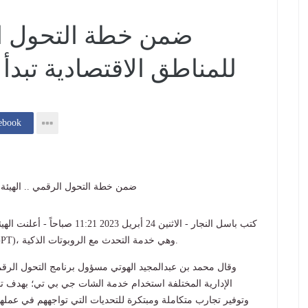
ضمن خطة التحول الر
للمناطق الاقتصادية تبدأ
إنشر فى k
كتب باسل النجار - الاثنين 24 أب
أنها بدأت في استخدام خدمة الشات جي بي تي (Chat GPT)، وهي خدمة التحدث مع الروبوتات الذكية.
وقال محمد بن عبدالمجيد الهوتي مسؤول برنامج التحول الرقمي
الإدارية المختلفة استخدام خدمة الشات جي بي تي؛ بهدف تح
وتوفير تجارب متكاملة ومبتكرة للتحديات التي تواجههم في عمله