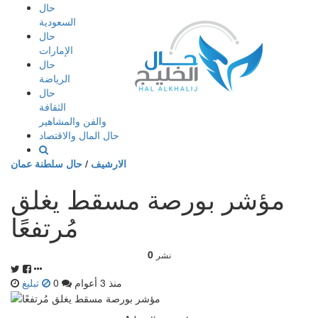
إذهب
حال
الى
السعودية
المحتوى
حال
الإمارات
حال
الرياضة
حال
الثقافة
والفن والمشاهير
حال المال والاقتصاد
الارشيف
/
حال سلطنة عمان
مؤشر بورصة مسقط يغلق
مُرتفعًا
0
نشر
منذ 3 أعوام
0
تبليغ