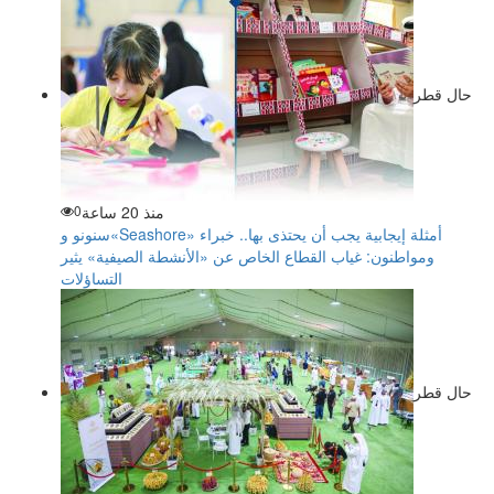
حال قطر
منذ 20 ساعة
0
سنونو و«Seashore» أمثلة إيجابية يجب أن يحتذى بها.. خبراء
ومواطنون: غياب القطاع الخاص عن «الأنشطة الصيفية» يثير
التساؤلات
حال قطر