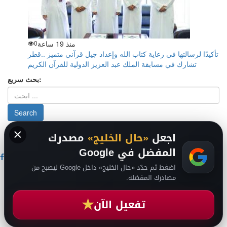
منذ 19 ساعة
0
تأكيدًا لرسالتها في رعاية كتاب الله وإعداد جيل قرآني متميز ..قطر
تشارك في مسابقة الملك عبد العزيز الدولية للقرآن الكريم
بحث سريع:
×
من نحن
-
-
حقوق الملكية الفكرية DMCA
سياسة الخصوصية
-
2026
اجعل
«حال الخليج»
مصدرك
فريق التحرير
من نحن
المفضل في Google
اضغط ثم حدّد «حال الخليج» داخل Google ليصبح من
حال السعودية
مصادرك المفضلة.
حال الإمارات
حال الرياضة
★
حال الثقافة والفن والمشاهير
تفعيل الآن
حال المال والاقتصاد