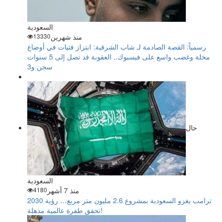
السعودية
منذ شهرين
13330
رسمياً: القصة الصادمة لـ شاب الشرقية: ابتزاز فتيات في أوضاع
مخلة وغضب واسع على فيسبوك.. العقوبة قد تصل إلى 5 سنوات
سجن و3
حال
السعودية
منذ 7 أشهر
4180
ترامب يغزو السعودية بمشروع 2.6 مليون متر مربع… رؤية 2030
تحقق طفرة عالمية مذهلة!