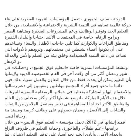
الدوحة - سيف الحموري - تعمل المؤسسات التنموية القطرية على بناء
حركة عالمية تساهم في التنمية البشرية والاجتماعية والاقتصادية، من خلال
التعليم الجيد وتوفير الوظائف ودعم المشروعات الصغيرة ومتناهية الصغر
وبرامج الرفاه، خاصة في المجتمعات الأشد احتياجا والبلدان الفقيرة
ومناطق النزاعات والكوارث كما تلبي حاجات الأطفال والنساء وتساعدهم
على أن يكونوا أعضاء نشيطين في مجتمعاتهم، وتزودهم بالأدوات التي
تساعد في دعم التنمية المستدامة وخلق بيئة من السلم والأمن والعدالة
والازدهار.
وتنشط المؤسسات التنموية خاصة «التعليم فوق الجميع»، و»صلتك» في
شهر رمضان أكثر من أي وقت آخر في العام لخصوصيته الدينية ولإيمانها
بأن التغيير يمكن أن يحدث فقط من خلال التعاون والعمل سويا، لذلك فهي
دائما ما تدعو جميع أفراد المجتمع مواطنين ومقيمين إلى دعم رسالتها
والانضمام إليها والمشاركة بفعالية في حملاتها الرمضانية السنوية للتبرعات
خلال هذه الأيام المباركات لتوسع نشاطها أكثر وأكثر بمختلف دول العالم
والمناطق الأكثر احتياجا للمساهمة في تغيير مستقبل الملايين من الشباب
والشابات إلى الأفضل، وضمان حصولهم على وظائف كريمة ومستدامة
وحياة أفضل.
فمنذ إنشائها في 2012، تعمل مؤسسة «التعليم فوق الجميع» من خلال
برامجها «علّم طفلاً»، والفاخورة، وحماية التعليم في ظروف النزاع
وانعدام الأمن، وأيادي الخير نحو آسيا، على توفير التعليم الابتدائي لما