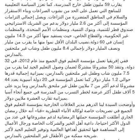
يقارب 59 مليون طفل خارج المدرسة، كما تعزز السياسة التعليمية
للمناهج التي تعمل على الحد من نشوب الصراعات وبناء الاستقرار
والسلام في المناطق المتضررة من النزاعات. ويصل إجمالي التزامات
المؤسسة إلى أكثر من 2.6 مليار دولار بدعم من الشريك الاستراتيجي
صندوق قطر للتنمية، وبنوك التنمية، ومنظمات الأمم المتحدة، والمنظمات
غير الحكومية، والقطاع الخاص، حيث يستفيد منها أكثر من 14.5 مليون
إنسان في 60 دولة،نصيب البلدان الأقل نموا منها ما يقرب من مليار
ونصف المليار دولار بإجمالي 8.4 مليون طفل وشاب غير ملتحقين
بالمدارس.
ففي إفريقيا تعمل مؤسسة التعليم فوق الجميع منذ عام 2012، في 32
دولة، وتنفذ 50 مشروعًا مشتركًا لضمان وصول التعليم الجيد لما يقرب من
7.5 مليون شاب وطفل غير ملتحقين بالمدارس، بميزانية إجمالية قدرها
حوالي 1.2 مليار دولار كما تعمل المؤسسة في 20 دولة آسيوية بعدد 44
مشروعًا لدعم أكثر من 7 ملايين طفل غير ملتحق بالمدارس وما يزيد على
5 آلاف طفل أكثر عرضة لخطر التسرب من المدرسة في جميع أنحاء آسيا
بميزانية تقارب العشرة ملايين دولار.
وأوضحت السيدة لينا الدرهم مدير العلاقات الخارجية بمؤسسة التعليم فوق
الجميع في تصريحات خاصة لوكالة الأنباء القطرية «قنا» أنه خلال رمضان
الجاري أطلقت المؤسسة حملتها الرمضانية لدعم مشروعاتها في عدد من
الدول الأكثر احتياجا، داعية أهل الخير والشركات الخاصة ورجال الأعمال
إلى المساهمة فيها لتحقيق أهدافها العالمية وتوفير التعليم الجيد لأكبر
شريحة ممكنة من الأطفال غير الملتحقين بالمدارس.