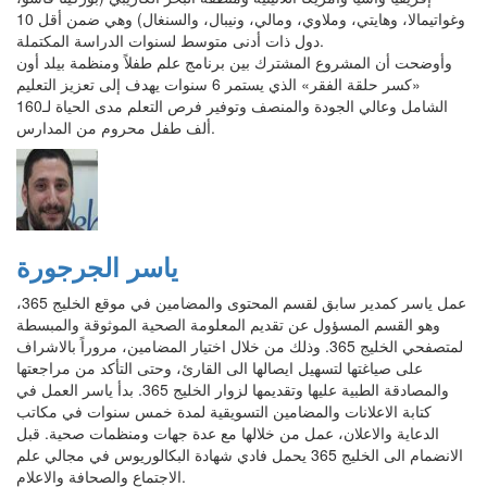
وغواتيمالا، وهايتي، وملاوي، ومالي، ونيبال، والسنغال) وهي ضمن أقل 10
دول ذات أدنى متوسط لسنوات الدراسة المكتملة.
وأوضحت أن المشروع المشترك بين برنامج علم طفلاً ومنظمة بيلد أون
«كسر حلقة الفقر» الذي يستمر 6 سنوات يهدف إلى تعزيز التعليم
الشامل وعالي الجودة والمنصف وتوفير فرص التعلم مدى الحياة لـ160
ألف طفل محروم من المدارس.
ياسر الجرجورة
عمل ياسر كمدير سابق لقسم المحتوى والمضامين في موقع الخليج 365،
وهو القسم المسؤول عن تقديم المعلومة الصحية الموثوقة والمبسطة
لمتصفحي الخليج 365. وذلك من خلال اختيار المضامين، مروراً بالاشراف
على صياغتها لتسهيل ايصالها الى القارئ، وحتى التأكد من مراجعتها
والمصادقة الطبية عليها وتقديمها لزوار الخليج 365. بدأ ياسر العمل في
كتابة الاعلانات والمضامين التسويقية لمدة خمس سنوات في مكاتب
الدعاية والاعلان، عمل من خلالها مع عدة جهات ومنظمات صحية. قبل
الانضمام الى الخليج 365 يحمل فادي شهادة البكالوريوس في مجالي علم
الاجتماع والصحافة والاعلام.