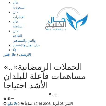
إذهب
حال
الى
السعودية
المحتوى
حال
الإمارات
حال
الرياضة
حال
الثقافة
والفن والمشاهير
حال المال والاقتصاد
الارشيف
/
حال قطر
«الحملات الرمضانية»..
مساهمات فاعلة للبلدان
الأشد احتياجاً
0
نشر
الاثنين 03 أبريل 2023 12:46 صباحاً
0
تبليغ