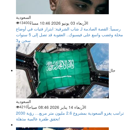
السعودية
الأربعاء 03 يونيو 2026 10:46 مساءً
13400
رسمياً: القصة الصادمة لـ شاب الشرقية: ابتزاز فتيات في أوضاع
مخلة وغضب واسع على فيسبوك.. العقوبة قد تصل إلى 5 سنوات
سجن و3
حال
السعودية
الأربعاء 14 يناير 2026 08:46 صباحاً
4210
ترامب يغزو السعودية بمشروع 2.6 مليون متر مربع… رؤية 2030
تحقق طفرة عالمية مذهلة!