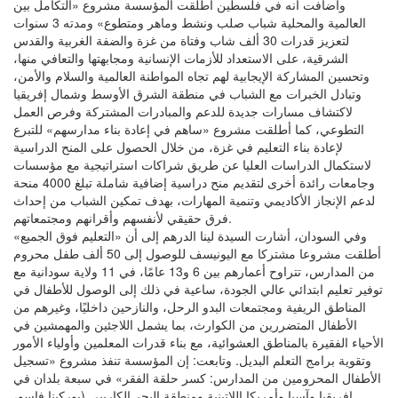
وأضافت أنه في فلسطين أطلقت المؤسسة مشروع «التكامل بين
العالمية والمحلية شباب صلب ونشط وماهر ومتطوع» ومدته 3 سنوات
لتعزيز قدرات 30 ألف شاب وفتاة من غزة والضفة الغربية والقدس
الشرقية، على الاستعداد للأزمات الإنسانية ومجابهتها والتعافي منها،
وتحسين المشاركة الإيجابية لهم تجاه المواطنة العالمية والسلام والأمن،
وتبادل الخبرات مع الشباب في منطقة الشرق الأوسط وشمال إفريقيا
لاكتشاف مسارات جديدة للدعم والمبادرات المشتركة وفرص العمل
التطوعي، كما أطلقت مشروع «ساهم في إعادة بناء مدارسهم» للتبرع
لإعادة بناء التعليم في غزة، من خلال الحصول على المنح الدراسية
لاستكمال الدراسات العليا عن طريق شراكات استراتيجية مع مؤسسات
وجامعات رائدة أخرى لتقديم منح دراسية إضافية شاملة تبلغ 4000 منحة
لدعم الإنجاز الأكاديمي وتنمية المهارات، بهدف تمكين الشباب من إحداث
فرق حقيقي لأنفسهم وأقرانهم ومجتمعاتهم.
وفي السودان، أشارت السيدة لينا الدرهم إلى أن «التعليم فوق الجميع»
أطلقت مشروعا مشتركا مع اليونيسف للوصول إلى 50 ألف طفل محروم
من المدارس، تتراوح أعمارهم بين 6 و13 عامًا، في 11 ولاية سودانية مع
توفير تعليم ابتدائي عالي الجودة، ساعية في ذلك إلى الوصول للأطفال في
المناطق الريفية ومجتمعات البدو الرحل، والنازحين داخليًا، وغيرهم من
الأطفال المتضررين من الكوارث، بما يشمل اللاجئين والمهمشين في
الأحياء الفقيرة بالمناطق العشوائية، مع بناء قدرات المعلمين وأولياء الأمور
وتقوية برامج التعلم البديل. وتابعت: إن المؤسسة تنفذ مشروع «تسجيل
الأطفال المحرومين من المدارس: كسر حلقة الفقر» في سبعة بلدان في
إفريقيا وآسيا وأمريكا اللاتينية ومنطقة البحر الكاريبي (بوركينا فاسو،