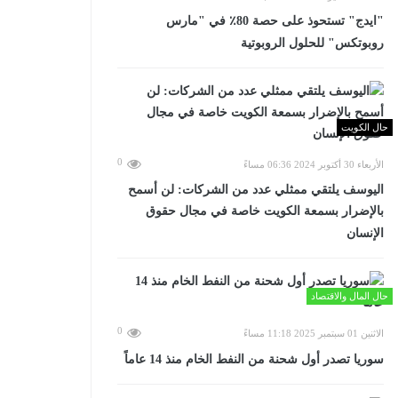
"ايدج" تستحوذ على حصة 80٪ في "مارس
روبوتكس" للحلول الروبوتية
حال الكويت
0
الأربعاء 30 أكتوبر 2024 06:36 مساءً
اليوسف يلتقي ممثلي عدد من الشركات: لن أسمح
بالإضرار بسمعة الكويت خاصة في مجال حقوق
الإنسان
حال المال والاقتصاد
0
الاثنين 01 سبتمبر 2025 11:18 مساءً
سوريا تصدر أول شحنة من النفط الخام منذ 14 عاماً