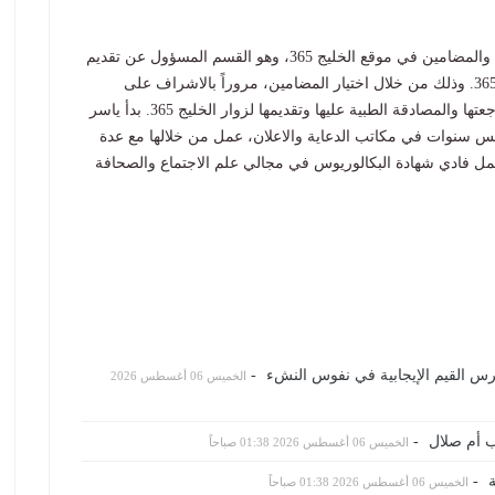
عمل ياسر كمدير سابق لقسم المحتوى والمضامين في موقع الخليج 365، وهو القسم المسؤول عن تقديم
المعلومة الصحية الموثوقة والمبسطة لمتصفحي الخليج 365. وذلك من خلال اختيار المضامين، مروراً بالاشراف على
صياغتها لتسهيل ايصالها الى القارئ، وحتى التأكد من مراجعتها والمصادقة الطبية عليها وتقديمها لزوار الخليج 365. بدأ ياسر
مس سنوات في مكاتب الدعاية والاعلان، عمل من خلالها مع عدة
ومنظمات صحية. قبل الانضمام الى الخليج 365 يحمل فادي شهادة البكالوريوس في مجالي علم الاجتماع والصحافة
رس القيم الإيجابية في نفوس النشء
-
الخميس 06 أغسطس 2026
-
الخميس 06 أغسطس 2026 01:38 صباحاً
-
الخميس 06 أغسطس 2026 01:38 صباحاً