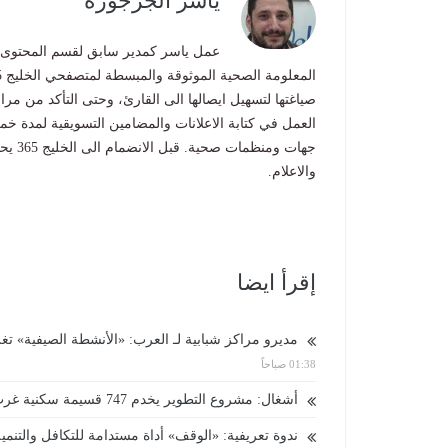
ياسر الجرجورة
العمل في كتابة الاعلانات والمضامين التسويقية لمدة خ
جهات 
والاعلام.
إقرأ ايضا
مديرو مراكز شبابية لـ العرب: «الأنشطة الصيفية» تغ
01:38 صباحاً
أشغال: مشروع التطوير يخدم 747 قسيمة سكنية غرب أم صلال
ندوة تعريفية: «الوقف» أداة مستدامة للتكافل والتنمية