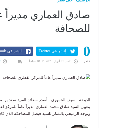
الارشيف
/
حال قطر
صادق العماري مديراً ع
للصحافة
0
إنشر فى Twitter
إنشر فى Facebook
نشر
الأحد 09 أبريل 2023 01:11 صباحاً
0
تب
الدوحة - سيف الحموري - أصدر سعادة السيد سعد بن مح
بتعيين السيد صادق محمد العماري مديراً عاماً للمركز اعت
وتوجه الرميحي بالشكر للسيد فيصل المضاحكة الذي كان ي