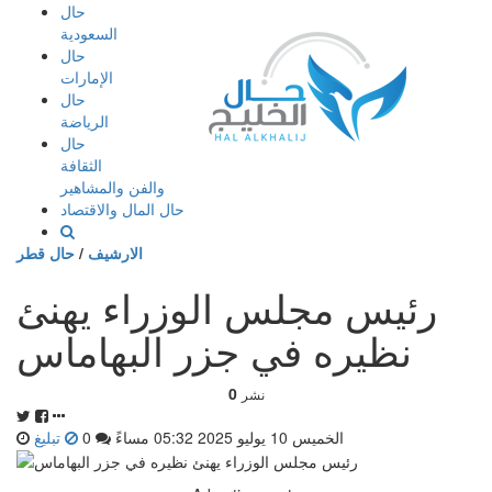
إذهب
حال
الى
السعودية
المحتوى
حال
الإمارات
حال
الرياضة
حال
الثقافة
والفن والمشاهير
حال المال والاقتصاد
الارشيف
/
حال قطر
رئيس مجلس الوزراء يهنئ
نظيره في جزر البهاماس
0
نشر
الخميس 10 يوليو 2025 05:32 مساءً
0
تبليغ