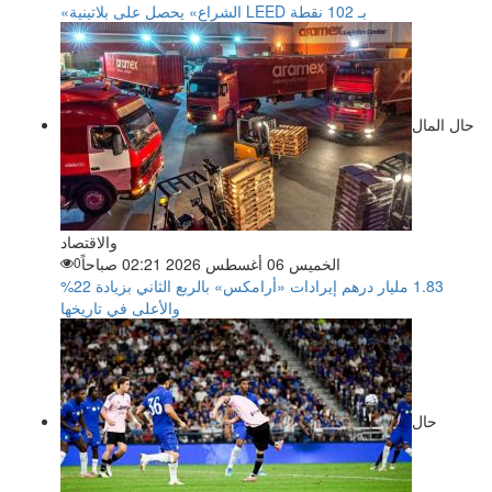
«الشراع» يحصل على بلاتينية LEED بـ 102 نقطة
حال المال
والاقتصاد
الخميس 06 أغسطس 2026 02:21 صباحاً
0
‏1.83 مليار درهم إيرادات «أرامكس» بالربع الثاني بزيادة 22%
والأعلى في تاريخها
حال