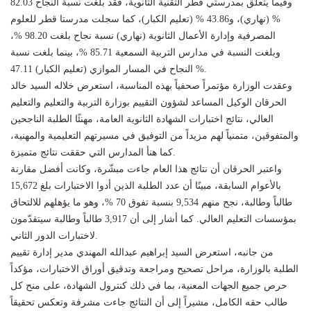
وفيما يتعلق بمدرستي قطر التقنية الثانوية، فقد بلغت نسبة النجاح 82.03
% (نهاري)، و43.86 % (تعليم الكبار)، كما سجلت مدرستا قطر للعلوم
المصرفية وإدارة الأعمال الثانوية (نهاري) نسبة نجاح بلغت 98.20 %،
وبلغت النسبة في مدارس التربية السمعية 85.71 %، بينما بلغت نسبة
النجاح في المسار الموازي (تعليم الكبار) 47.11 %.
وعقدت الوزارة مؤتمراً صحفياً بهذه المناسبة، استعرض خلاله السيد خالد
الحرقان الوكيل المساعد لشؤون التقييم بوزارة التربية والتعليم والتعليم
العالي، نتائج اختبارات الشهادة الثانوية العامة، مهنئًا الطلبة الناجحين
والمتفوقين، متمنياً لهم مزيداً من التوفيق في مسيرتهم التعليمية والمهنية،
كما هنأ المدارس التي حققت نتائج متميزة.
واعتبر الحرقان أن نتائج هذا العام جاءت مبشّرة، وكانت أفضل مقارنة
بالأعوام السابقة، مبينًا أن عدد الطلبة الذين أدوا الاختبارات بلغ 15,672
طالباً وطالبة، نجح منهم 9,534 بنسبة تفوق 70 %، وهو ما يؤهلهم للالتحاق
بمؤسسات التعليم العالي. كما أشار إلى أن 3,917 طالباً وطالبة سيتقدّمون
لاختبارات الدور الثاني.
من جانبه، استعرض السيد إبراهيم عبدالله المهندي مدير إدارة تقييم
الطلبة بالوزارة، مراحل تصحيح ومراجعة وتدقيق أوراق الاختبارات، مؤكداً
حرص جميع الجهات المعنية، بما في ذلك كنترول الشهادة، على منح كل
طالب حقه الكامل، مشيراً إلى أن النتائج جاءت مشرفة وتعكس تحقيقاً