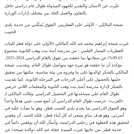
عبّرت عن الامتنان والتقدير للجهود المبذولة طوال عام دراسي حافل
بالتعاون والعمل الجاد بين مختلف إدارات الوزارة.
شيخة المالكي – الأولى على القطريين: التفوق يُمكّنني من خدمة بلدي
الحبيب
عبرت شيخة إبراهيم محمد عبد الله المالكي (الأولى على دولة قطر للبنات
القطريات المسار العلمي - من مدرسة آمنة بنت وهب الثانوية بمجموع
99.63%) عن سعادتها بما حققته من تفوق بالعام الدراسي 2024-2025،
مؤكدة أن ما حققته هو ثمرة جهد متواصل طوال العام. وتقدمت شيخة
المالكي بالشكر لوالديها على ما وفروه من بيئة مناسبة، مكنتها من تحقيق
حلمها بالحصول على أعلى الدرجات في المرحلة الثانوية، كما تقدمت
بالشكر لإدارة مدرسة آمنة بنت وهب الثانوية والمعلمات اللاتي حرصن
طوال العام على مساعدتها في التحصيل الدراسي. وقالت المالكي لـ
«العرب»: حرصت طوال العام الدراسي أن أضع نصب عيني هدفاً واحداً
وهو التفوق الدراسي بما يخدم بلدي الحبيب قطر، وهو ما نشأت عليه في
أسرتي، وهو هدف سامٍ يسعى له كل أبناء قطر، فلله الحمد، أن وفقني
لتحقيق هذه الخطوة في رحلتي الدراسية، وأسأل الله أن يوفقني دائماً في
خدمة قطر. من جانبها عبرت السيدة جفلة عبد الله «والدة شيخة» عن