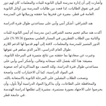
وأشارت إلى أن إدارة مدرسة البيان الثانوية للبنات والمعلمات كان لهم دور
كبير في تفوق الطالبات، لذا فعدد من طالبات المدرسة بين أوائل الثانوية
العامة في قطر، معبرة عن فخرها بما حققته وزميلاتها في المدرسة.
هند الشرافي: أشكر أمي وأبي على مساعدتي طوال فترة الدراسة
أكدت هند سالم عجيم محمد الشرافى (من مدرسة أم أيمن الثانوية للبنات
والثانية بين الطلاب القطريين في المسار العلمي بمجموع 99.56 %) على
الدور المتميز للمدرسة والمعلمات، لافتة إلى أنهم قدموا لها الدعم اللازم
طوال العام الدراسي، الأمر الذي ساهم في تفوقها.
وعبرت عن سعادتها بما حققته من نتائج متميزة في المرحلة الثانوية،
مضيفة: هذا كله بفضل الله سبحانه وتعالى، وأشكر أمي وأبي على
مساعدتي طوال فترة الدراسة، ولله الحمد، مع المذاكرة لم أجد صعوبة
في المواد الدراسية، كما أن الاختبارات كانت واضحة.
ونصحت الطلاب المقبلين على المرحلة الثانوية بالاستعانة بالله،
والمحافظة على الطاعات، وأن يذاكروا المواد الدراسية أولاً بأول، وأن
يحرصوا على الاجتهاد بصورة مستمرة، مشيرة إلى تطلعها لدراسة الهندسة
في جامعة قطر.