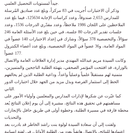
جيداً لمستويات التحصيل العلمي.
وذكر أن الاختبارات أُجريت في 83 مركزاً، وبلغ عدد صناديق المُرسلة
للمدارس 2,653 صندوقاً، وعدد كراسات الإجابة 125634، فيما بلغ عدد
الملاحظين على اللجان 1986 ملاحظاً، وعدد مقدّري الدرجات 1536، وعدد
جلسات تقدير الدرجات 80 جلسة، في حين بلغ عدد الأسئلة العامة 246
سؤالاً، والتخصصية 378 سؤالاً، وشارك في إعداد الاختبارات 140 عضواً في
المواد العامة، و36 عضواً في المواد التخصصية، وبلغ عدد أعضاء الكنترول
177 عضواً.
وكانت السيدة مريم عبدالله المهندي مدير إدارة العلاقات العامة والاتصال
بالوزارة، قد افتتحت المؤتمر الصحفي، بتهنئة الطلبة الناجحين والمتميزين،
متمنية لهم مستقبلاً علمياً وعملياً واعداً، وداعية الطلبة الذين لم يحالفهم
الحظ إلى استثمار الفرصة وبذل مزيد من الجهد خلال اختبارات الدور
الثاني.
كما عبّرت عن شكرها لإدارات المدارس والمعلمين وأولياء الأمور على
مساهمتهم في تحقيق هذه النتائج، مشيرة إلى أن يوم إعلان النتائج يُعد
محطة فارقة في مسيرة الطلبة، وخطوة أولى في طريق حافل بالإنجازات
والتحديات.
ولفتت إلى أن سعادة السيدة لولوة بنت راشد الخاطر قد بادرت بعد
اعتمادها للنتائج، بالاتصال هاتفياً بعدد من الطلبة الأوائل، في لفتة إنسانية