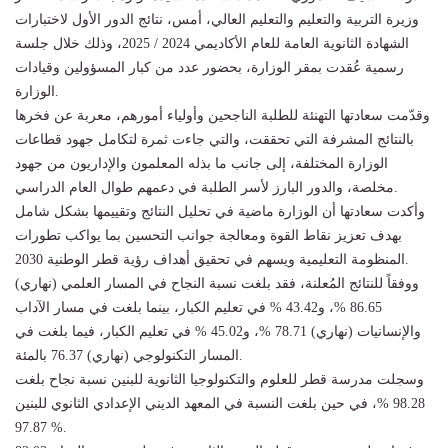
وزيرة التربية والتعليم والتعليم العالي، أمس، نتائج الدور الأول لاختبارات
الشهادة الثانوية العامة للعام الأكاديمي 2024 / 2025، وذلك خلال جلسة
رسمية عُقدت بمقر الوزارة، بحضور عدد من كبار المسؤولين وقيادات
الوزارة.
وقدّمت سعادتها التهنئة للطلبة الناجحين وأولياء أمورهم، معربة عن فخرها
بالنتائج المشرفة التي تحققت، والتي جاءت ثمرة لتكامل جهود قطاعات
الوزارة المختلفة، إلى جانب ما بذله المعلمون والإداريون من جهود
مخلصة، والدور البارز لأسر الطلبة في دعمهم طوال العام الدراسي.
وأكدت سعادتها أن الوزارة ماضية في تحليل النتائج وتقييمها بشكل شامل
بهدف تعزيز نقاط القوة ومعالجة جوانب التحسين بما يواكب تطورات
المنظومة التعليمية ويسهم في تحقيق أهداف رؤية قطر الوطنية 2030.
ووفقاً للنتائج المُعلنة، فقد بلغت نسبة النجاح في المسار العلمي (نهاري)
86.65 %، و43.42 % في تعليم الكبار، بينما بلغت في مسار الآداب
والإنسانيات (نهاري) 78.71 %، و45.02 % في تعليم الكبار، فيما بلغت في
المسار التكنولوجي (نهاري) 76.37 بالمئة.
وسجلت مدرسة قطر للعلوم والتكنولوجيا الثانوية للبنين نسبة نجاح بلغت
98.28 %، في حين بلغت النسبة في المعهد الديني الإعدادي الثانوي للبنين
97.87 %.