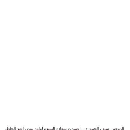
الدوحة - سيف الحموري - اعتمدت سعادة السيدة لولوة بنت راشد الخاطر