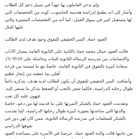
ولم يدخر العاملون بها جهداً في سبيل دعم كل الطلاب.
وأشار إلى انه يطمح لدراسة هندسة الحاسوب، كونه من التخصصات التي
لها مستقبل كبير في سوق العمل، كما أنه من التخصصات المتميزة والتي
عليها اقبال.
العنود حماد: السر الحقيقي للتفوق وجود هدف لدى الطالب
قالت العنود جمال محمد حماد (الثانية على الثانوية العامة بمسار الآداب
والإنسانيات من مدرسة الرسالة الثانوية للبنات وحاصلة على 99.69 %):
سعادة كبيرة بالتفوق في الثانوية العامة، خاصةً مع ما لمسته من فرحة
أهلي بما حققته من إنجاز عظيم.
وأضافت: السر الحقيقي للتفوق أن يكون الطالب لديه هدف، يتذكره دائماً
طوال رحلته الدراسية، فكلما شعر بالتعب أو الضغط يتذكر ما يسعى إليه،
فيهون عليه كل تعب.
وتقدمت العنود حماد بالشكر لأسرتها على ما قدمته لها من دعم، خاصةً
والدتها التي ساعدتها بصورة كبيرة طوال رحلتها الدراسية، كما تقدمت
بالشكر للمعلمات في مدرسة الرسالة الثانوية، ممن كان لهن دور في
تفوقها الدراسي.
من جانبها قالت والدة العنود حماد: حرصنا في الأسرة على مساعدة العنود