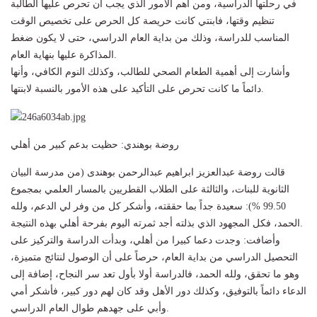
في رحلتها الدراسية، ومن أهم الأمور الذي يجب أن تحرص عليها الطالبة
تنظيم وقتها، فابنتي كانت حريصة كل الحرص على تخصيص الوقت
المناسب للدراسة، وذلك من بداية العام الدراسي، حتى لا يكون ضغط
المذاكرة عليها بنهاية العام.
وأشارت إلى أهمية الطعام الصحي للطالب، وكذلك النوم الكافي، وأنها
دائماً ما كانت تحرص على التأكيد على هذه الأمور بالنسبة لابنتها.
روضة بوهندي: حظيت بدعم كبير من أهلي
قالت روضة عبدالعزيز ابراهيم عبدالرحمن بوهندى (من مدرسة البيان
الثانوية للبنات، والثالثة على الطلاب القطريين بالمسار العلمي بمجموع
99.50 %): سعيدة جداً بما حققته، وأشكر كل من وفر لي الدعم، ولله
الحمد، فكل المجهود الذي بذلته أجد ثمرته اليوم بفرحة أهلي بهذه النتيجة.
وأضافت: وجدت دعما كبيرا من أهلي، وبدأت الدراسة والتركيز على
التحصيل الدراسي من بداية العام، حرصاً على أن الوصول لنتائج متميزة،
وهو ما تحقق، ولله الحمد، فالدراسة أولا بأول تعد سر النجاح، إضافة إلى
الدعاء دائماً بالتوفيق، وكذلك دور الأهل وقد كان لهم دور كبير، فأشكر أمي
وأبي على جهدهم طوال العام الدراسي.