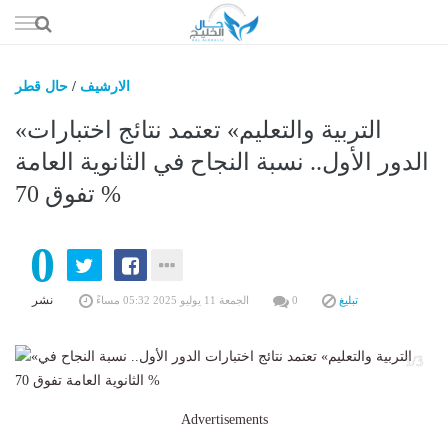
إذهب
الى
المحتوى
الارشيف
/
حال قطر
حال السعو
«التربية والتعليم» تعتمد نتائج اختبارات
حال الإما
الدور الأول.. نسبة النجاح في الثانوية العامة
تفوق 70 %
حال الري
حال الثقافة والفن والمشا
0
حال المال والاقت
نشر
تبليغ
0
الجمعة 11 يوليو 2025 05:32 مساءً
1/3
Advertisements