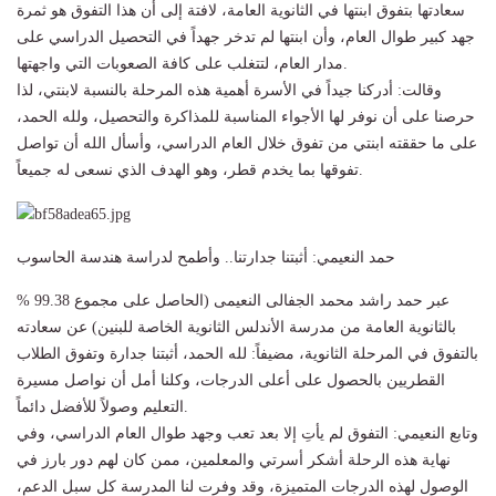
سعادتها بتفوق ابنتها في الثانوية العامة، لافتة إلى أن هذا التفوق هو ثمرة
جهد كبير طوال العام، وأن ابنتها لم تدخر جهداً في التحصيل الدراسي على
مدار العام، لتتغلب على كافة الصعوبات التي واجهتها.
وقالت: أدركنا جيداً في الأسرة أهمية هذه المرحلة بالنسبة لابنتي، لذا
حرصنا على أن نوفر لها الأجواء المناسبة للمذاكرة والتحصيل، ولله الحمد،
على ما حققته ابنتي من تفوق خلال العام الدراسي، وأسأل الله أن تواصل
تفوقها بما يخدم قطر، وهو الهدف الذي نسعى له جميعاً.
حمد النعيمي: أثبتنا جدارتنا.. وأطمح لدراسة هندسة الحاسوب
عبر حمد راشد محمد الجفالى النعيمى (الحاصل على مجموع 99.38 %
بالثانوية العامة من مدرسة الأندلس الثانوية الخاصة للبنين) عن سعادته
بالتفوق في المرحلة الثانوية، مضيفاً: لله الحمد، أثبتنا جدارة وتفوق الطلاب
القطريين بالحصول على أعلى الدرجات، وكلنا أمل أن نواصل مسيرة
التعليم وصولاً للأفضل دائماً.
وتابع النعيمي: التفوق لم يأتِ إلا بعد تعب وجهد طوال العام الدراسي، وفي
نهاية هذه الرحلة أشكر أسرتي والمعلمين، ممن كان لهم دور بارز في
الوصول لهذه الدرجات المتميزة، وقد وفرت لنا المدرسة كل سبل الدعم،