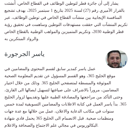
يشار إلى أن جائزة قطر لتوطين الوظائف في القطاع الخاص، أُنشئت
بالقرار الأميري رقم (27) لسنة 2025 بتاريخ 1 سبتمبر 2025، بهدف تشجيع
المنافسة الإيجابية بين منشآت القطاع الخاص في توطين الوظائف، عبر
تكريم المنشآت التي حققت مستهدفات التوطين وساهمت في تحقيق رؤية
قطر الوطنية 2030، وتكريم المتميزين والمواهب الوطنية بالقطاع الخاص
والرواد المبتكرين به.
ياسر الجرجورة
عمل ياسر كمدير سابق لقسم المحتوى والمضامين في
موقع الخليج 365، وهو القسم المسؤول عن تقديم المعلومة الصحية
الموثوقة والمبسطة لمتصفحي الخليج 365. وذلك من خلال اختيار
المضامين، مروراً بالاشراف على صياغتها لتسهيل ايصالها الى القارئ،
وحتى التأكد من مراجعتها والمصادقة الطبية عليها وتقديمها لزوار الخليج
365. بدأ ياسر العمل في كتابة الاعلانات والمضامين التسويقية لمدة خمس
سنوات في مكاتب الدعاية والاعلان، عمل من خلالها مع عدة جهات
ومنظمات صحية. قبل الانضمام الى الخليج 365 يحمل فادي شهادة
البكالوريوس في مجالي علم الاجتماع والصحافة والاعلام.