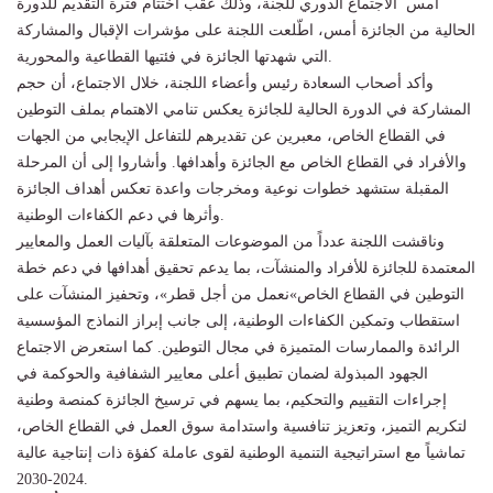
أمس الاجتماع الدوري للجنة، وذلك عقب اختتام فترة التقديم للدورة
الحالية من الجائزة أمس، اطّلعت اللجنة على مؤشرات الإقبال والمشاركة
التي شهدتها الجائزة في فئتيها القطاعية والمحورية.
وأكد أصحاب السعادة رئيس وأعضاء اللجنة، خلال الاجتماع، أن حجم
المشاركة في الدورة الحالية للجائزة يعكس تنامي الاهتمام بملف التوطين
في القطاع الخاص، معبرين عن تقديرهم للتفاعل الإيجابي من الجهات
والأفراد في القطاع الخاص مع الجائزة وأهدافها. وأشاروا إلى أن المرحلة
المقبلة ستشهد خطوات نوعية ومخرجات واعدة تعكس أهداف الجائزة
وأثرها في دعم الكفاءات الوطنية.
وناقشت اللجنة عدداً من الموضوعات المتعلقة بآليات العمل والمعايير
المعتمدة للجائزة للأفراد والمنشآت، بما يدعم تحقيق أهدافها في دعم خطة
التوطين في القطاع الخاص»نعمل من أجل قطر»، وتحفيز المنشآت على
استقطاب وتمكين الكفاءات الوطنية، إلى جانب إبراز النماذج المؤسسية
الرائدة والممارسات المتميزة في مجال التوطين. كما استعرض الاجتماع
الجهود المبذولة لضمان تطبيق أعلى معايير الشفافية والحوكمة في
إجراءات التقييم والتحكيم، بما يسهم في ترسيخ الجائزة كمنصة وطنية
لتكريم التميز، وتعزيز تنافسية واستدامة سوق العمل في القطاع الخاص،
تماشياً مع استراتيجية التنمية الوطنية لقوى عاملة كفؤة ذات إنتاجية عالية
2024-2030.