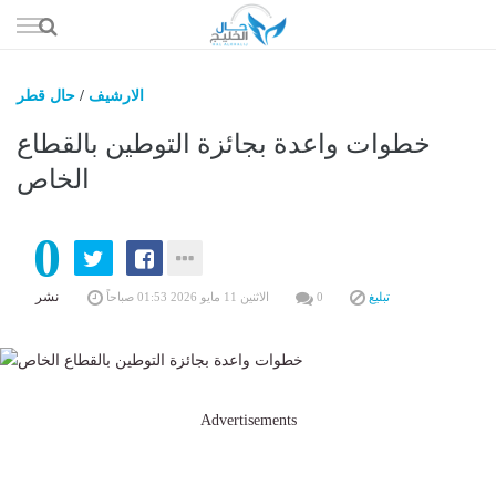
إذهب
الى
المحتوى
الارشيف
/
حال قطر
حال السعو
خطوات واعدة بجائزة التوطين بالقطاع
حال الإما
الخاص
حال الري
0
حال الثقافة والفن والمشا
حال المال والاقت
نشر
تبليغ
0
الاثنين 11 مايو 2026 01:53 صباحاً
Advertisements