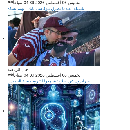
الخميس 06 أغسطس 2026 04:39 صباحاً
0
يايسله: عندما يطرق نيوكاسل بابك.. تهتم بشدّة
حال الرياضة
الخميس 06 أغسطس 2026 04:39 صباحاً
0
طرابزون عن صلاح: شاهدوا التاريخ مساء الخميس