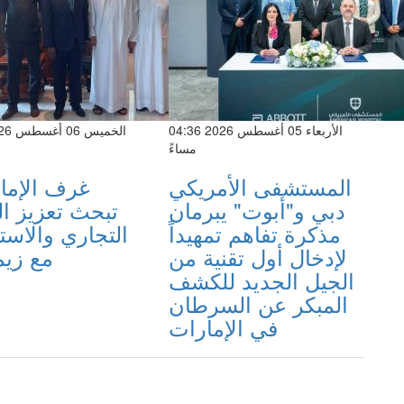
الأربعاء 05 أغسطس 2026 04:36
مساءً
المستشفى الأمريكي
دبي و"أبوت" يبرمان
تبحث تعزيز ال
مذكرة تفاهم تمهيداً
التجاري والاست
لإدخال أول تقنية من
مع زيم
الجيل الجديد للكشف
المبكر عن السرطان
في الإمارات