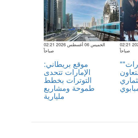
الخميس 06 أغسطس 2026 02:21
الخميس 06 أغسطس 2026 02:21
صباحاً
صباحاً
"غرف الإمارات"
موقع بريطاني:
تعاون
الإمارات تتحدى
ثماري
التوترات بخطط
بابوي
طموحة ومشاريع
مليارية