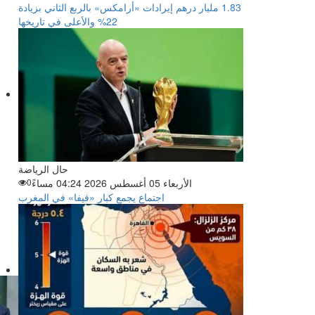
‏1.83 مليار درهم إيرادات «أرامكس» بالربع الثاني بزيادة
22% والأعلى في تاريخها
حال الرياضة
الأربعاء 05 أغسطس 2026 04:24 مساءً
0
اجتماع يجمع كبار «فيفا» في المغرب