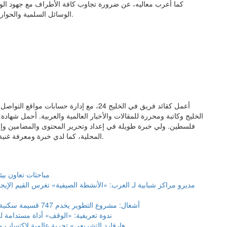
كما أعرب معاليه، عن ضرورة تجاوب كافة الأطراف مع جهود الوسا
الوسائل السلمية والحوار، ويفضي للتوصل إلى اتفاق مستدام، يحول دون تجدد التصعيد.
أعمل كقائد فريق في الخليج 24، مع إدارة حس
الخليج وكاتبة ومحررة للمقالات والأخبار العالمية والعربية. أحمل شهاد
فلسطين. ولي خبرة طويلة في إعداد وتحرير المحتوى والمضامين وإنتاج 
المحلية، كما لدي خبرة ومعرفة غنية في مجال العلاقات العامة والإعلام وتنسيق المشاريع وإدارتها.
مباحثات تعاون بيئ
مديرو مراكز شبابية لـ العرب: «الأنشطة الصيفية» تغرس القيم الإي
أشغال: مشروع التطوير يخدم 747 قسيمة سكنية غرب أم صلال
ندوة تعريفية: «الوقف» أداة مستدامة لل
«هارفارد التشريعي» تجربة عالمية لاكتساب مه