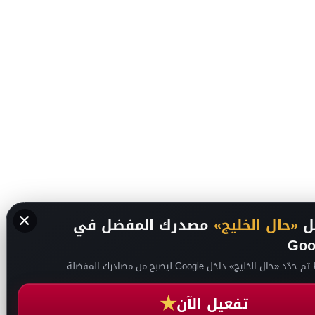
×
ل
«حال الخليج»
مصدرك المفضل في
Goo
ّد «حال الخليج» داخل Google ليصبح من مصادرك المفضلة.
★
تفعيل الآن