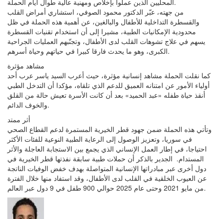
المحليين الذين عملوا بإخلاص ومهنية عالية طوال أيام الحملة.
من جهته، عبّر الدكتور محمود الصوفي، استشاري أمراض القلب
والقسطرة التداخلية للأطفال والبالغين، عن أهمية هذه الحملة في ظل
محدودية الإمكانيات الطبية، مشيرا إلى أن استخدام تقنيات القسطرة
يسهم في علاج تشوهات القلب لدى الأطفال، وتجنّبهم العمليات الجراحية
الكبرى، وهو ما يحدث فارقا كبيرا في حياتهم وحياة أسرهم.
مشاهد مؤثرة
كما نقلت الحملة مشاهد إنسانية مؤثرة، حيث أعرب السيد ياسر عرب أحد
أولياء الأمور عن امتنانه العميق للدعم الذي تلقاه، مؤكدا أن التدخل الطبي
أنقذ حياة طفله «عبد الحميد» بعد أن كانت الأسرة تعيش حالة من القلق
والخوف الدائم.
أثر ممتد
وتأتي هذه الحملة ضمن جهود قطر الخيرية المستمرة لدعم القطاع الصحي
في سوريا، وتعزيز الوصول إلى الرعاية الطبية النوعية للفئات الأكثر
احتياجا، في إطار العمل الإنساني الذي يجمع بين الاستجابة العاجلة والأثر
المستدام. الجدير بالذكر أن حملات طبية سابقة نفذتها قطر الخيرية في
دول أخرى عبر مبادراتها الإنسانية المتواصلة بهدف خفض الوفيات الناتجة
عن العيوب الخلقية في القلب لدى الأطفال، وقد استفاد منها خلال الفترة
من مايو 2021 وحتى عام 2025 حوالي 900 طفل في 9 دول عبر العالم.