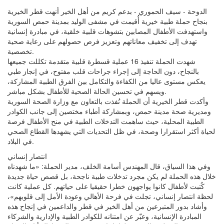
الدوحة - سيف الحموري - بدعم كريم من أهل الخير أنهت قطر الخيرية
بنجاح حملة طبية خيرية أُقيمت في مشفى الوليد بمدينة حمص السورية
واستهدفت الأطفال المصابين بتشوهات قلبية خلقية، في مبادرة إنسانية
تهدف إلى تخفيف معاناتهم وتعزيز فرص حصولهم على رعاية صحية
تخصصية.
شهدت الحملة تنفيذ 16 عملية قسطرة قلبية متقدمة تكللت جميعها
بالنجاح، دون الحاجة إلى إجراء جراحات قلب مفتوح، في إنجاز طبي
يعكس مستوى عاليا من الكفاءة والتكامل بين الفرق الطبية المشاركة،
ويسهم في تحسين الحالة الصحية للأطفال بشكل مباشر.
وأكدت قطر الخيرية أن الحملة نُفذت بالتعاون مع وزارة الصحة السورية
ومديرية صحة مدينة حمص، وبمشاركة أطباء مختصين إلى جانب الكوادر
الطبية المحلية، حيث ساهمت التدخلات الطبية في منح الأطفال فرصة
لحياة أكثر استقرارا وصحة، في ظل التحديات التي يشهدها القطاع الصحي
في البلاد.
انتصار إنساني
وفي هذا السياق، قال المهندس أسامة الخلف، مدير الحملة: «ما شهدناه
خلال هذه الحملة لم يكن مجرد تدخلات طبية ناجحة، بل قصص حياة جديدة
كُتبت لأطفال كانوا يواجهون خطرا حقيقيا على حياتهم. كل عملية كانت
لحظة انتصار إنساني، تجلت في فرحة الأهالي وعودة الأمل إلى قلوبهم»،
وأشاد بدور المتبرعين من أهل الخير في قطر والداعمين في إنجاح هذه
المبادرة الإنسانية، وعبّر عن امتنانه للكوادر الطبية والإدارية والشركاء