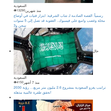
السعودية
منذ شهرين
13290
رسمياً: القصة الصادمة لـ شاب الشرقية: ابتزاز فتيات في أوضاع
مخلة وغضب واسع على فيسبوك.. العقوبة قد تصل إلى 5 سنوات
سجن و3
حال
السعودية
منذ 7 أشهر
4150
ترامب يغزو السعودية بمشروع 2.6 مليون متر مربع… رؤية 2030
تحقق طفرة عالمية مذهلة!