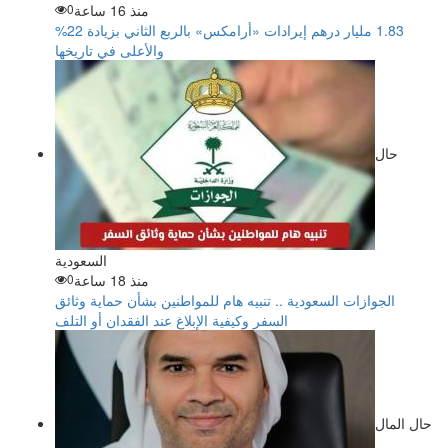
منذ 16 ساعة
0
‏1.83 مليار درهم إيرادات «أرامكس» بالربع الثاني بزيادة 22%
والأعلى في تاريخها
حال
السعودية
منذ 18 ساعة
0
الجوازات السعودية .. تنبيه هام للمواطنين بشأن حماية وثائق
السفر وكيفية الإبلاغ عند الفقدان أو التلف
حال المال