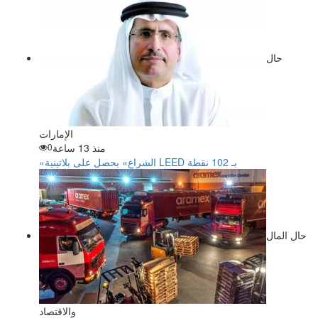
حال
الإمارات
منذ 13 ساعة
0
«الشراع» يحصل على بلاتينية LEED بـ 102 نقطة
حال المال
والاقتصاد