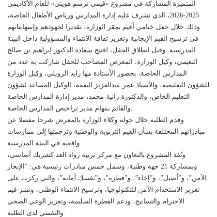
المتميزة المشاركة في مشروع «قيمي ترسم هويتي» للعام الأكاديمي
2025-2026، الذي تشرف عليه إدارة المدارس ورياض الأطفال الخاصة،
وذلك خلال حفل ختامي أقيم بمقر الوزارة، تقديرا لجهودهم وإسهاماتهم
في ترسيخ القيم الإيجابية وتعزيز ثقافة الانتماء والمسؤولية داخل البيئة
المدرسية. وقبل انطلاق الحفل، افتتح سعادة الدكتور إبراهيم بن صالح
النعيمي، وكيل الوزارة، المعرض المصاحب للحفل شاركت به عدد من
المدارس الخاصة، بحضور الأستاذة مها زايد الرويلي، وكيل الوزارة
للشؤون التعليمية، والأستاذ عمر عبدالعزيز النعمة، الوكيل المساعد لشؤون
التعليم الخاص، والدكتورة رانية محمد، مدير إدارة المدارس الخاصة
والقائم بمهام مدير تراخيص المدارس الخاصة.
وقدم الطلبة خلال جولة وكلاء الوزارة بالمعرض شرحا مفصلا عن
مبادراتهم المختلفة بشأن القيم التربوية والوطنية وترجمتها إلى ممارسات
واقعية في البيئة المدرسية.
ونُفذ المشروع بالتعاون مع مركز تربية رواد الغد كشريك أساسي،
وبمشاركة 21 جهة وطنية، وشمل خمس مبادرات رئيسية هي: “الإبحار
الآمن”، و”أصيل”، و”إخاء”، و”فطرة”، و”نفسك أمانة”، والتي ركزت على
تعزيز الاستخدام الآمن للتكنولوجيا، وترسيخ الانتماء الوطني، ونشر قيم
الاحترام والتسامح، ودعم الفطرة السليمة، وتعزيز الوعي الصحي
والنفسي لدى الطلبة.