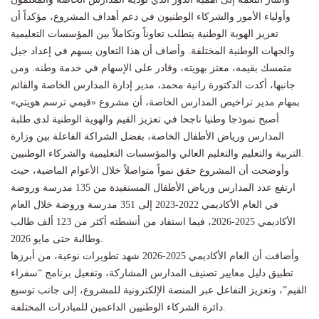
وأولياء الأمور والشركاء الوطنيون في دعم أهداف المشروع، مؤكداً أن
تعزيز الهوية الوطنية يتطلب تعاوناً وتكاملاً بين المؤسسات التعليمية
والجهات الوطنية المختلفة. وأضاف أن هذا التعاون يسهم في إعداد جيل
متمسك بقيمه، معتز بهويته، وقادر على الإسهام في خدمة وطنه. ومن
جانبها، أكدت الدكتورة رانية محمد، مدير إدارة المدارس الخاصة والقائم
بمهام مدير تراخيص المدارس الخاصة، أن مشروع «قيمي ترسم هويتي»
أصبح نموذجا وطنيا ناجحا في تعزيز القيم والهوية الوطنية لدى طلبة
المدارس ورياض الأطفال الخاصة، بفضل الشراكة الفاعلة بين وزارة
التربية والتعليم والتعليم العالي والمؤسسات التعليمية والشركاء الوطنيين.
وأوضحت أن المشروع حقق نمواً متواصلاً خلال الأعوام الماضية، حيث
ارتفع عدد المدارس ورياض الأطفال المستفيدة من 135 مدرسة وروضة
في العام الأكاديمي 2022-2023 إلى 351 مدرسة وروضة خلال العام
الأكاديمي 2025-2026، فيما استفاد من أنشطته أكثر من 123 ألف طالب
وطالبة حتى مايو 2026.
وأضافت أن العام الأكاديمي 2025-2026 شهد تطويرات نوعية، من أبرزها
تطبيق دليل معايير تصنيف المدارس المشاركة، وتفعيل برنامج “سفراء
القيم”، وتعزيز التفاعل عبر المنصة الإلكترونية للمشروع، إلى جانب توسيع
دائرة الشركاء الوطنيين الداعمين للمبادرات المختلفة.