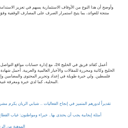
وأوضح أن هذا النوع من الأوقاف الاستثمارية يسهم في تعزيز الاستدامة
منتجة للعوائد، بما يتيح استمرار الصرف على المصارف الوقفية وف
أعمل كقائد فريق في الخليج 24، مع إدارة حس
الخليج وكاتبة ومحررة للمقالات والأخبار العالمية والعربية. أحمل شهاد
فلسطين. ولي خبرة طويلة في إعداد وتحرير المحتوى والمضامين وإنتاج 
المحلية، كما لدي خبرة ومعرفة غنية في مجال العلاقات العامة والإعلام وتنسيق المشاريع وإدارتها.
تقديراً لدورهم المتميز في إنجاح الفعاليات .. شبابي الريان يكرم م
الموهبة من الرع