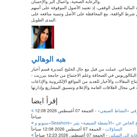
والرعاية الصحية، وأعمال البر والإحسان.
 المالية للعمل الوقفي، إذ تعتمد الأصول الموقوفة على أسهم
ق شرط الواقفة، مع المحافظة على الأصل وتنمية منافعه على
المدى الطويل.
هبه الوهالي
ابات مواقع التواصل الاجتماعي. عملت من قبل مع حال الخليج كمديرة قسم أخبار
ة البكالوريوس في الصحافة وعلم الاجتماع من جامعة بيرزيت -
المقالات والأخبار للعديد من المواقع الإلكترونية والإذاعات
إقرأ ايضا
شرفي «النشاط الصيفي»
-
الجمعة 07 أغسطس 2026 12:08
صباحاً
سنونو و«Seashore» أمثلة إيجابية يجب أن يحتذى بها.. خبراء ومواطنون: غياب القطاع الخاص عن «الأنشطة الصيفية» يثير
التساؤلات
-
الجمعة 07 أغسطس 2026 12:08 صباحاً
اية إلى التمكين
-
الجمعة 07 أغسطس 2026 12:23 صباحاً