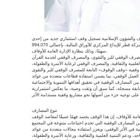
وقاف والشؤون الإسلامية تسجيل وقف استثماري جديد من إحدى
المحسنات، عبارة عن مجموعة أسهم في عشر شركات مسجلة لدى شركة قطر للإيداع المركزي للأوراق المالية، بإجمالي 994,070
سهمًا، وذلك بنظارة الإدارة العامة للأوقاف.
زع ريع الوقف بنسبة 15% لكل من المصرف الوقفي للبر والتقوى، والمصرف الوقفي لخدمة القرآن
لمية والثقافية، والمصرف الوقفي لرعاية الأسرة والطفولة،
لعمل الوقفي، بما يضمن استفادة قطاعات متعددة من عوائد
 سابقة مسجلة، كما سبق أن وثقت وصية، ما يعكس استمرارية
تنوع المصارف
عامة للأوقاف، إن هذا الوقف يجسد فهمًا عميقًا لمقاصد الوقف
 في الأثر الوقفي، ويعزز استفادة مجالات متعددة من عوائد
، ودعم التنمية العلمية والثقافية، ورعاية الأسرة والطفولة،