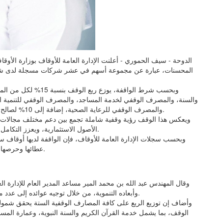
الدوحة - سيف الحموري - أعلنت الإدارة العامة للأوقاف بوزارة الأ
وبحسب شرط الواقفة، يو
والسنة، والمصرف الوقفي لخدمة المساجد، والمصرف الوقفي للتنمية الع
والمصرف الوقفي للرعاية الصحية، إضافة إلى 10% لصالح وقفية «وقف الوقوف» التابعة للمصرف الوقفي للبر والتقوى.
ويعكس هذا الوقف رؤية وقفية شاملة تجمع بين دعم مختلف مجالات ا
الأصول الاستثمارية، ويعزز التكامل بين المصارف الوقفية في تحقيق أهدافها التنموية والاجتماعية.
وبحسب سجلات الإدارة العامة للأوقاف، فإن الواقفة لديها أوقاف
عطائها وحرصها على توجيه جزء من أصولها نحو مشاريع وقفية مستدامة الأثر.
وقال المهندس عبد الله بن محمد المير مساعد المدير العام للإدارة ال
وأبعاده التنموية، من خلال توجيه عوائده إلى عدد من المصارف الوقفية التي تخدم احتياجات متنوعة في المجتمع.
وأضاف إن توزيع الريع على كافة المصارف الوقفية الستة يحقق شمولية
الوقف، بما يشمل خدمة القرآن الكريم والسنة النبوية، وعمارة المساجد