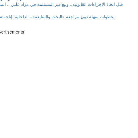
قبل اتخاذ الإجراءات القانونية.. وبيع غير المستلمة في مزاد علني .. المرور: مهلة 30 يوماً لاستلام الم
بخطوات سهلة دون مراجعة «البحث والمتابعة».. الداخلية: إتاحة س
vertisements