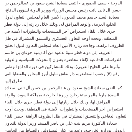
الدوحة - سيف الحموري - التقى سعادة الشيخ سعود بن عبدالرحمن بن
حسن آل ثاني نائب رئيس مجلس الوزراء ووزير الدولة لشؤون الدفاع،
سعادة السيد جاسم محمد البديوي، الأمين العام لمجلس التعاون لدول
الخليج العربية، والوفد المرافق له، وذلك خلال زيارته إلى دولة قطر.
جرى خلال اللقاء استعراض آخر المستجدات والتطورات الأمنية في
المنطقة، وبحث أوجه التعاون العسكري والتنسيق المشترك في ظل
الظروف الراهنة. وجاءت زيارة الأمين العام لمجلس التعاون لدول الخليج
العربية، إلى دولة قطر تلبيةً لدعوة من أكاديمية جوعان بن جاسم
للدراسات الدفاعية لإلقاء محاضرة بعنوان (التحولات السياسية والدولية
وأثرها على الخليج العربي)، وذلك للمشاركين في دورة الدفاع الوطني
رقم (6) وعقب المحاضرة، دار نقاش تناول أبرز المحاور والقضايا التي
تطرق إليها.
كما التقى سعادة الشيخ سعود بن عبدالرحمن بن حسن آل ثاني، سعادة
السيدة ماريا مالمر ستينرجارد وزيرة الخارجية بمملكة السويد، والوفد
المرافق لها، وذلك خلال زيارتها إلى دولة قطر. جرى خلال اللقاء
استعراض آخر المستجدات والتطورات الأمنية في المنطقة، وبحث أوجه
التعاون الدفاعي والتنسيق المشترك في ظل الظروف الراهنة. حضر اللقاء
سعادة الدكتورة مريم بنت علي بن ناصر المسند وزير الدولة للتعاون
الدولي بوزارة الخارجية، وعدد من كبار المسؤولين والضباط من الجانبين.