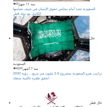
منذ 11 شهرًا
0
السعودية تجدد أمام مجلس حقوق الإنسان في جنيف تضامنها
الكامل مع دولة قطر
حال
السعودية
منذ 7 أشهر
4220
ترامب يغزو السعودية بمشروع 2.6 مليون متر مربع… رؤية 2030
تحقق طفرة عالمية مذهلة!
حال قطر