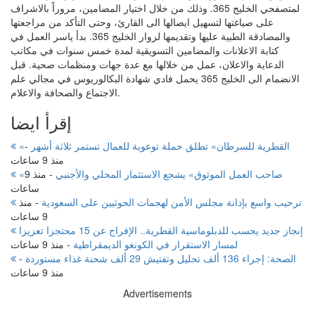
لمتصفحي الخليج 365. وذلك من خلال اختيار المضامين، مروراً بالاشراف
على صياغتها لتسهيل ايصالها الى القارئ، وحتى التأكد من مراجعتها
والمصادقة الطبية عليها وتقديمها لزوار الخليج 365. بدأ ياسر العمل في
كتابة الاعلانات والمضامين التسويقية لمدة خمس سنوات في مكاتب
الدعاية والاعلان، عمل من خلالها مع عدة جهات ومنظمات صحية. قبل
الانضمام الى الخليج 365 يحمل فادي شهادة البكالوريوس في مجالي علم
الاجتماع والصحافة والاعلام.
إقرأ ايضا
«القطرية للسرطان» تطلق حملة توعوية للعمال تستمر ثلاثة أشهر
-
منذ 9 ساعات
«صاحب العمل الموثوق» يشجع الاستثمار المحلي والأجنبي
-
منذ 9
ساعات
ترحيب واسع بإدانة مجلس الأمن لهجمات الحوثيين على السعودية
-
منذ
9 ساعات
إنجاز جديد يحسب للدبلوماسية القطرية.. الإفراج عن 15 محتجزا تعزيزا
لمسار الاستقرار في الكونغو الديمقراطية
-
منذ 9 ساعات
الصحة: إجراء 136 ألف تحليل وتفتيش 29 ألف شحنة غذاء مستوردة
-
منذ 9 ساعات
Advertisements