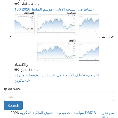
منذ 4 ساعات
0
100 نشاط في النسخة الأولى «موسم المقيظ 2026»
حال المال
والاقتصاد
منذ 11 شهرًا
0
«إيثريوم» تخطف الأضواء في أغسطس.. وتوقعات مثيرة
لـ«بتكوين»
بحث سريع:
من نحن
-
-
حقوق الملكية الفكرية DMCA
سياسة الخصوصية
-
2026
فريق التحرير