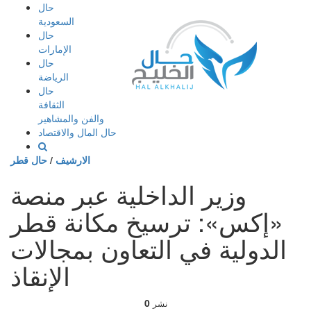
إذهب
حال
الى
السعودية
المحتوى
حال
الإمارات
حال
الرياضة
حال
الثقافة
والفن والمشاهير
حال المال والاقتصاد
الارشيف
/
حال قطر
وزير الداخلية عبر منصة
«إكس»: ترسيخ مكانة قطر
الدولية في التعاون بمجالات
الإنقاذ
0
نشر