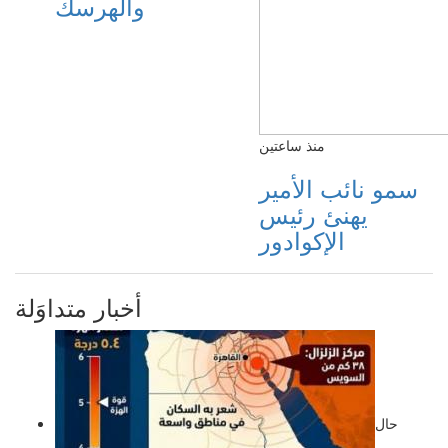
والهرسك
منذ ساعتين
سمو نائب الأمير
يهنئ رئيس
الإكوادور
أخبار متداوَلة
حال