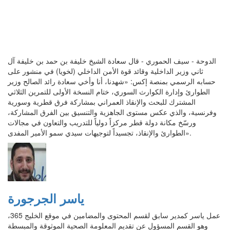
الدوحة - سيف الحموري - قال سعادة الشيخ خليفة بن حمد بن خليفة آل
ثاني وزير الداخلية وقائد قوة الأمن الداخلي (لخويا) في منشور على
حسابه الرسمي بمنصة إكس: «شهدنا، أنا وأخي سعادة رائد الصالح وزير
الطوارئ وإدارة الكوارث السوري، ختام النسخة الأولى للتمرين الثلاثي
المشترك للبحث والإنقاذ العمراني بمشاركة فرق قطرية وسورية
وفرنسية، والذي عكس مستوى الجاهزية والتنسيق بين الفرق المشاركة،
ورسّخ مكانة دولة قطر مركزاً دولياً للتدريب والتعاون في مجالات
الطوارئ والإنقاذ، تجسيداً لتوجيهات سيدي سمو الأمير المفدى».
ياسر الجرجورة
عمل ياسر كمدير سابق لقسم المحتوى والمضامين في موقع الخليج 365،
وهو القسم المسؤول عن تقديم المعلومة الصحية الموثوقة والمبسطة