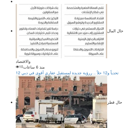
حال المال
والاقتصاد
منذ 6 ساعات
10
12 تحدياً و12 حلاً .. ررؤية جديدة لمستقبل عقاري أقوى في دبي
حال قطر