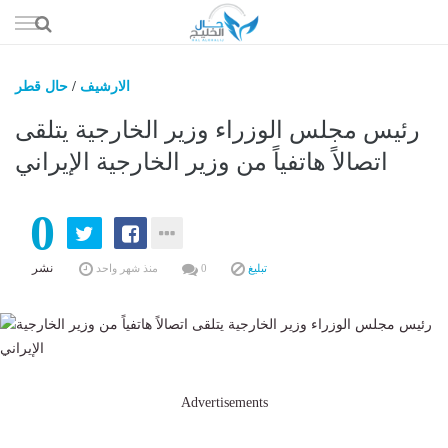
إذهب
الى
المحتوى
الارشيف
/
حال قطر
حال السعو
رئيس مجلس الوزراء وزير الخارجية يتلقى
حال الإما
اتصالاً هاتفياً من وزير الخارجية الإيراني
حال الري
0
حال الثقافة والفن والمشا
حال المال والاقت
نشر
تبليغ
0
منذ شهر واحد
Advertisements