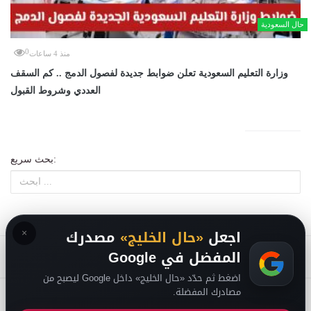
حال السعودية
0
منذ 4 ساعات
وزارة التعليم السعودية تعلن ضوابط جديدة لفصول الدمج .. كم السقف
العددي وشروط القبول
بحث سريع:
×
اجعل
«حال الخليج»
مصدرك
المفضل في Google
اضغط ثم حدّد «حال الخليج» داخل Google ليصبح من
مصادرك المفضلة.
من نحن
-
-
حقوق الملكية الفكرية DMCA
سياسة الخصوصية
-
2026