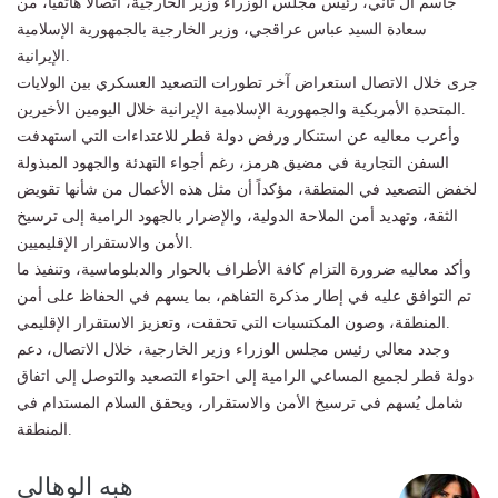
جاسم آل ثاني، رئيس مجلس الوزراء وزير الخارجية، اتصالاً هاتفياً، من
سعادة السيد عباس عراقجي، وزير الخارجية بالجمهورية الإسلامية
الإيرانية.
جرى خلال الاتصال استعراض آخر تطورات التصعيد العسكري بين الولايات
المتحدة الأمريكية والجمهورية الإسلامية الإيرانية خلال اليومين الأخيرين.
وأعرب معاليه عن استنكار ورفض دولة قطر للاعتداءات التي استهدفت
السفن التجارية في مضيق هرمز، رغم أجواء التهدئة والجهود المبذولة
لخفض التصعيد في المنطقة، مؤكداً أن مثل هذه الأعمال من شأنها تقويض
الثقة، وتهديد أمن الملاحة الدولية، والإضرار بالجهود الرامية إلى ترسيخ
الأمن والاستقرار الإقليميين.
وأكد معاليه ضرورة التزام كافة الأطراف بالحوار والدبلوماسية، وتنفيذ ما
تم التوافق عليه في إطار مذكرة التفاهم، بما يسهم في الحفاظ على أمن
المنطقة، وصون المكتسبات التي تحققت، وتعزيز الاستقرار الإقليمي.
وجدد معالي رئيس مجلس الوزراء وزير الخارجية، خلال الاتصال، دعم
دولة قطر لجميع المساعي الرامية إلى احتواء التصعيد والتوصل إلى اتفاق
شامل يُسهم في ترسيخ الأمن والاستقرار، ويحقق السلام المستدام في
المنطقة.
هبه الوهالي