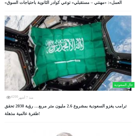
«العمل»: «مهنتي – مستقبلي» توعي كوادر الثانوية باحتياجات السوق
حال السعودية
4200
منذ 7 أشهر
ترامب يغزو السعودية بمشروع 2.6 مليون متر مربع… رؤية 2030 تحقق
طفرة عالمية مذهلة!