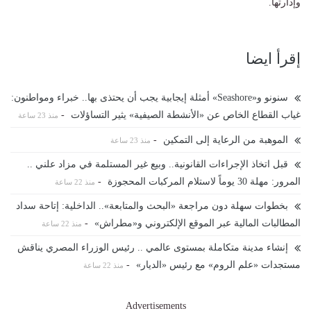
وإدارتها.
إقرأ ايضا
سنونو و«Seashore» أمثلة إيجابية يجب أن يحتذى بها.. خبراء ومواطنون:
غياب القطاع الخاص عن «الأنشطة الصيفية» يثير التساؤلات
-
منذ 23 ساعة
الموهبة من الرعاية إلى التمكين
-
منذ 23 ساعة
قبل اتخاذ الإجراءات القانونية.. وبيع غير المستلمة في مزاد علني ..
المرور: مهلة 30 يوماً لاستلام المركبات المحجوزة
-
منذ 22 ساعة
بخطوات سهلة دون مراجعة «البحث والمتابعة».. الداخلية: إتاحة سداد
المطالبات المالية عبر الموقع الإلكتروني و«مطراش»
-
منذ 22 ساعة
إنشاء مدينة متكاملة بمستوى عالمي .. رئيس الوزراء المصري يناقش
مستجدات «علم الروم» مع رئيس «الديار»
-
منذ 22 ساعة
Advertisements