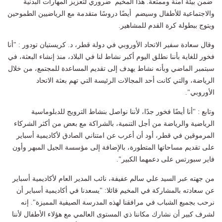
ضمن بيئة آمنة وممتعة. هذا المخيم ضروري لتعزيز المهارات البدنية
والاجتماعية للأطفال وسيضم أيضًا دروسًا متقدمة مع الرياضيين الطموحين
ويتوج ببطولة كرة القدم للمشاهير.
وقال سعادة سفير الاتحاد الأوروبي في دولة قطر، د. كريستيان تودور : "أنا
فخور للغاية بأننا نطلق اليوم أكبر نشاط لنا في البلاد، منذ إنشاء البعثة، في
سبتمبر الماضي وبأنه نشاط يهدف إلى تقديم المساعدة للمجتمع، من خلال
الرياضة، والتي كانت أحد المجالات الرئيسة التي تهم بعثة الاتحاد
الأوروبي".
وتابع : "أنا أيضًا فخور جدًا، لأننا نواصل بنشاط الترويج للدبلوماسية
الرياضية والرياضة من أجل التنمية، بالشراكة مع بعض من أكثر الشركاء
المرموقين في قطر، أود أن أعرب عن امتناني الصادق لأكاديمية أسباير
على تقديم مساحاتها المتطورة، بالإضافة إلى مؤسسة الجيل المبهر وأون
فاير سبورتس على دعمهما الكبير".
من جهته عبر السيد علي سالم عفيفة، نائب المدير العام لأكاديمية أسباير
عن سعادته بالمشاركة في المخيم قائلا: "يسعدنا في أكاديمية أسباير أن
نرحب بجميع الشباب في مرافقنا لهذه المدرسة الصيفية المميزة". إنه
لشرف كبير أن نشارك مكاننا ذي المستوى العالمي مع هؤلاء الأطفال لأننا