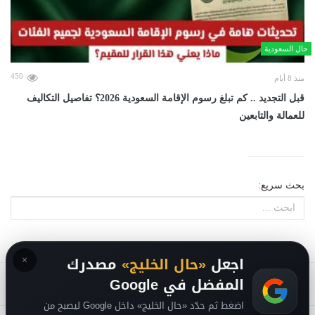
حال السعودية
450
منذ 8 أيام
قبل التجديد .. كم تبلغ رسوم الإقامة السعودية 2026؟ تفاصيل التكاليف
للعمالة والتابعين
بحث سريع:
×
اجعل
«حال الخليج»
مصدرك
المفضل في Google
اضغط ثم حدّد «حال الخليج» داخل Google ليصبح من