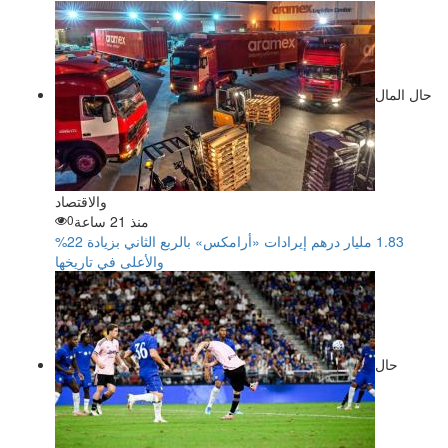
حال المال
والاقتصاد
منذ 21 ساعة
0
‏1.83 مليار درهم إيرادات «أرامكس» بالربع الثاني بزيادة 22%
والأعلى في تاريخها
حال