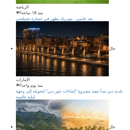
الرياضة
منذ 18 ساعة
0
بعد عامين.. مودريك يظهر في خسارة تشيلسي
حال
الإمارات
منذ يوم واحد
0
بلدية دبي تبدأ تنفيذ مشروع "إضاءات خور دبي" لتحويله إلى وجهة
ليلية عالمية
حال