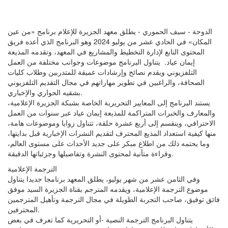
الدوحة - سيف الحموري - يطلق معهد الجزيرة للإعلام برنامج «من عين
المكان» في الحادي عشر من يوليو 2024 وهو البرنامج الذي أعده فريق
المحتوى التابع لإدارة التخطيط والمشاريع في المعهد، وتقدمه المذيعة
إيمان عياد. يتناول البرنامج موضوعات وجوانب مختلفة من العمل
التلفزيوني ويقدم نصائح وإرشادات عميقة للمتدربين وطلاب كليات
الصحافة، والراغبين في تطوير مهاراتهم في مجال التقديم التلفزيوني
بشقيه الحواري والإخباري.
يستند البرنامج إلى المعايير التحريرية الخاصة بشبكة الجزيرة الإعلامية،
والمعارف والخبرات المتراكمة للمذيعة إيمان عياد عبر سنوات من العمل
الاحترافي، وينقسم إلى أربع عشرة حلقة، تتناول زوايا وموضوعات هامة،
منها كيفية استعداد المذيع المحترف لتقديم النشرات الإخبارية قبل بدايتها،
وما يحتمه ذلك من اطلاع مبكر على جديد الأحداث على مستوى العالم،
وقراءة متأنية لمحتوى النشرة وتفاصيلها وجزئياتها الدقيقة.
الترجمة الإعلامية
وفي الثامن عشر من شهر يوليو، يطلق المعهد برنامجا جديدا يتناول
موضوع الترجمة الإعلامية، ويقدمه المترجم بقناة الجزيرة السيد موفق
فائق توفيق، صاحب التجربة الطويلة في مجال الترجمة وتأهيل المترجمين
المحترفين.
يتناول البرنامج الترجمة النصية -أو التحريرية كما تعرف في بعض