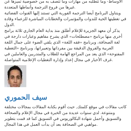
الأوساط- وما تتطلبه من مهارات وما تتصف به من خصوصية تميزها عن
غيرها من فروع الترجمة وأنماطها المتعددة.
ويتناول البرنامج أيضا الترجمة الفورية التي تستند إليها القنوات الفضائية
في تغطيتها الحية للندوات والمؤتمرات والخطابات المباشرة للزعماء وقادة
الدول.
يذكر أن معهد الجزيرة للإعلام أطلق منذ بداية العام الجاري ثلاثة برامج
أخرى منها برنامج «مصطلحات» الذي يشرح مفاهيم وعبارات دارجة في
لغة الصحافة، وبرنامج «فقه اللغة» الذي يلقي الضوء على جمال اللغة
العربية والفروق الدقيقة بين مفرداتها وتعبيراتها، وبرنامج «التغطية
المفتوحة» الذي يعد من المراجع الهامة للطلاب والمتدربين والعاملين في
غرف الأخبار في مجال إعداد وإدارة التغطيات الإعلامية المتواصلة.
سيف الحموري
كاتب مقالات في موقع كلمتك, حيث أقوم بكتابة المقالات بمجالات مختلفة
ومتنوعة. لدي سنوات عديدة من الخبرة في مجال الإعلام والصحافة
والتسويق وأحمل شهادة البكالوريوس في التسويق كما قد قمت بتطوير
مواهبي في الصحافة بعد أن بدأت العمل في هذا المجال.