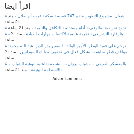
إقرأ ايضا
أشغال: مشروع التطوير يخدم 747 قسيمة سكنية غرب أم صلال
-
منذ
21 ساعة
ندوة تعريفية: «الوقف» أداة مستدامة للتكافل والتنمية
-
منذ 21 ساعة
«هارفارد التشريعي» تجربة عالمية لاكتساب مهارات القيادة
-
منذ 21
ساعة
ترحم على فقيد الوطن الأمير الوالد.. السفير بدر الدين عبد الله محمد:
مواقف قطر ساهمت بشكل فعال في تخفيف معاناة السودانيين
-
منذ 21
ساعة
بالمعسكر الصيفي لـ «شباب برزان».. أنشطة تفاعلية لتوعية الشباب بـ
«الاستدامة البيئية»
-
منذ 21 ساعة
Advertisements