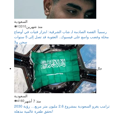
السعودية
منذ شهرين
13310
رسمياً: القصة الصادمة لـ شاب الشرقية: ابتزاز فتيات في أوضاع
مخلة وغضب واسع على فيسبوك.. العقوبة قد تصل إلى 5 سنوات
سجن و3
حال
السعودية
منذ 7 أشهر
4160
ترامب يغزو السعودية بمشروع 2.6 مليون متر مربع… رؤية 2030
تحقق طفرة عالمية مذهلة!