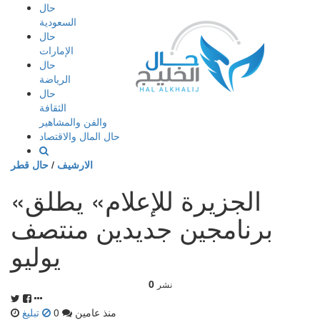
إذهب
حال
الى
السعودية
المحتوى
حال
الإمارات
حال
الرياضة
حال
الثقافة
والفن والمشاهير
حال المال والاقتصاد
الارشيف
/
حال قطر
«الجزيرة للإعلام» يطلق
برنامجين جديدين منتصف
يوليو
0
نشر
منذ عامين
0
تبليغ