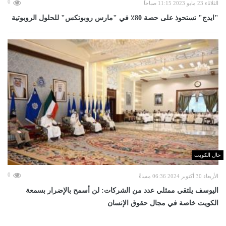
0
الثلاثاء 23 مايو 2023 11:15 صباحاً
"ايدج" تستحوذ على حصة 80٪ في "مارس روبوتكس" للحلول الروبوتية
حال الكويت
0
الأربعاء 30 أكتوبر 2024 06:36 مساءً
اليوسف يلتقي ممثلي عدد من الشركات: لن أسمح بالإضرار بسمعة
الكويت خاصة في مجال حقوق الإنسان