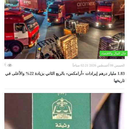
حال المال والاقتصاد
0
الخميس 06 أغسطس 2026 02:21 صباحاً
‏1.83 مليار درهم إيرادات «أرامكس» بالربع الثاني بزيادة 22% والأعلى في
تاريخها