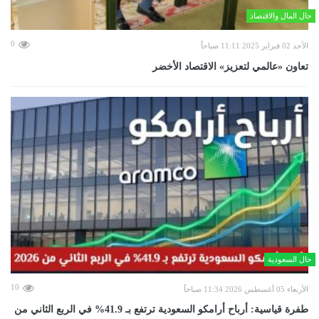
حال المال والاقتصاد
0
الأحد 02 فبراير 2025 11:11 صباحاً
تعاون «عالمي لتعزيز» الاقتصاد الأخضر
حال السعودية
10
الأربعاء 05 أغسطس 2026 11:34 صباحاً
طفرة قياسية: أرباح أرامكو السعودية ترتفع بـ 41.9% في الربع الثاني من