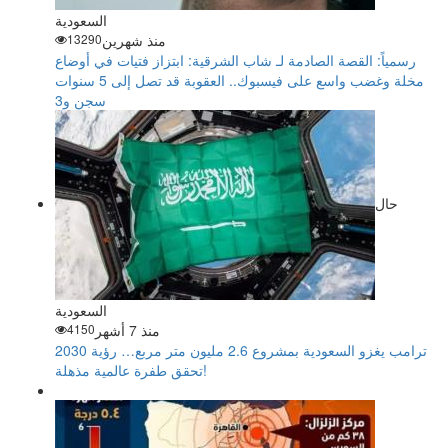
السعودية
منذ شهرين
13290
رسمياً: القصة الصادمة لـ شاب الشرقية: ابتزاز فتيات في أوضاع
مخلة وغضب واسع على فيسبوك.. العقوبة قد تصل إلى 5 سنوات
سجن و3
حال
السعودية
منذ 7 أشهر
4150
ترامب يغزو السعودية بمشروع 2.6 مليون متر مربع… رؤية 2030
تحقق طفرة عالمية مذهلة!