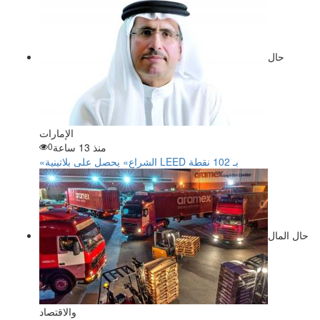
حال
الإمارات
منذ 13 ساعة
0
«الشراع» يحصل على بلاتينية LEED بـ 102 نقطة
حال المال
والاقتصاد