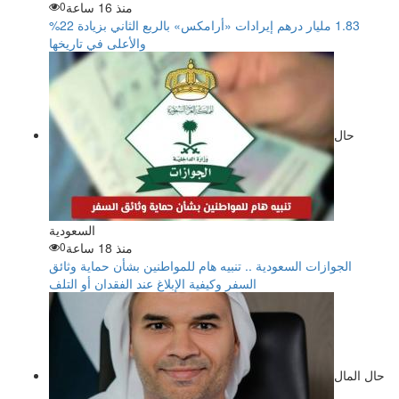
منذ 16 ساعة
0
‏1.83 مليار درهم إيرادات «أرامكس» بالربع الثاني بزيادة 22%
والأعلى في تاريخها
حال
السعودية
منذ 18 ساعة
0
الجوازات السعودية .. تنبيه هام للمواطنين بشأن حماية وثائق
السفر وكيفية الإبلاغ عند الفقدان أو التلف
حال المال