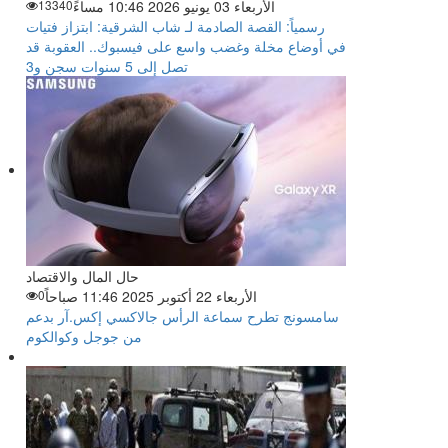
الأربعاء 03 يونيو 2026 10:46 مساءً
13340
رسمياً: القصة الصادمة لـ شاب الشرقية: ابتزاز فتيات
في أوضاع مخلة وغضب واسع على فيسبوك.. العقوبة قد
تصل إلى 5 سنوات سجن و3
حال المال والاقتصاد
الأربعاء 22 أكتوبر 2025 11:46 صباحاً
0
سامسونج تطرح سماعة الرأس جالاكسي إكس.آر بدعم
من جوجل وكوالكوم