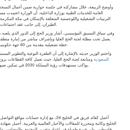
وأوضح الربيعة، خلال مشاركته في جلسة حوارية ضمن أعمال النسخة ال
الترتيبات التشغيلية واللوجستية المتعلقة بالإسكان في مكة المكرمة
الطيران، إلى جانب عقد اجتماعات دورية مكثفة عبر تقنيات الاتصال المرئي لمتابعة نسب الإنجاز.
وفي سياق التنسيق المؤسسي، أشار وزير الحج إلى الدور الذي يلعبه
خطة تشغيلية مقدمة من 60 جهة حكومية، لضمان تناغم الأداء وتفادي أي تقاطعات إجرائية في الميدان.
واختتم الوزير حديثه بالإشارة إلى أن الطفرة النوعية والتطوير المستم
السعودية
ومتابعة لجنة الحج العليا، حيث تعمل كافة القطاعات بروح 
يواكب مستهدفات رؤية المملكة 2030 في تمكين ضيوف الرحمن من أداء مناسكهم بأعلى درجات اليسر والطمأنينة.
أعمل كقائد فريق في الخليج 24، مع إدارة حس
الخليج وكاتبة ومحررة للمقالات والأخبار العالمية والعربية. أحمل شهاد
فلسطين. ولي خبرة طويلة في إعداد وتحرير المحتوى والمضامين وإنتاج 