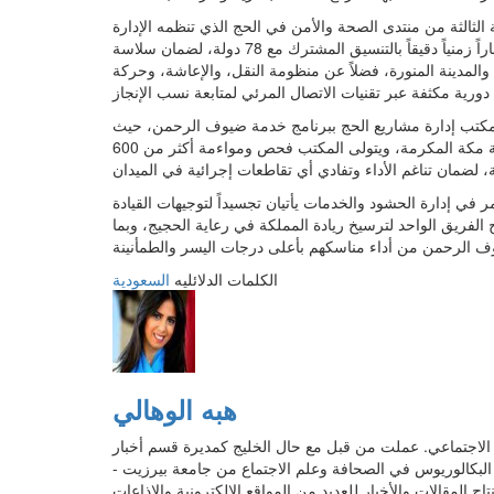
ثالثة من منتدى الصحة والأمن في الحج الذي تنظمه الإدارة
العامة للخدمات الطبية بوزارة الداخلية، أن الوزارة اعتمدت مساراً زمنياً دقيقاً بالتنسيق المشترك مع 78 دولة، لضمان سلاسة
 والمدينة المنورة، فضلاً عن منظومة النقل، والإعاشة، وحركة
 مكتب إدارة مشاريع الحج ببرنامج خدمة ضيوف الرحمن، حيث
يعمل تحت مظلة لجنة الحج العليا وبإشراف مباشر من إمارة منطقة مكة المكرمة، ويتولى المكتب فحص ومواءمة أكثر من 600
ر في إدارة الحشود والخدمات يأتيان تجسيداً لتوجيهات القيادة
الفريق الواحد لترسيخ ريادة المملكة في رعاية الحجيج، وبما
الكلمات الدلائليه
السعودية
هبه الوهالي
ابات مواقع التواصل الاجتماعي. عملت من قبل مع حال الخليج كمديرة قسم أخبار
ة البكالوريوس في الصحافة وعلم الاجتماع من جامعة بيرزيت -
المقالات والأخبار للعديد من المواقع الإلكترونية والإذاعات