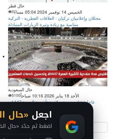
حال قطر
الخميس 14 نوفمبر 2024 05:04 مساءً
0
محللان وإعلاميان تركيان : العلاقات القطرية - التركية
متنامية مع زيادة وتيرة الزيارات المتبادلة
حال السعودية
الأحد 18 يناير 2026 10:16 صباحاً
5100
عاجل: تقليص مدة صلاحية تأشيرة العمرة 1447هـ
وتحسين خدمات المعتمرين
اجعل
«حال ال
بحث سريع:
اضغط ثم حدّد «حال الخليج» داخل Google ليصب