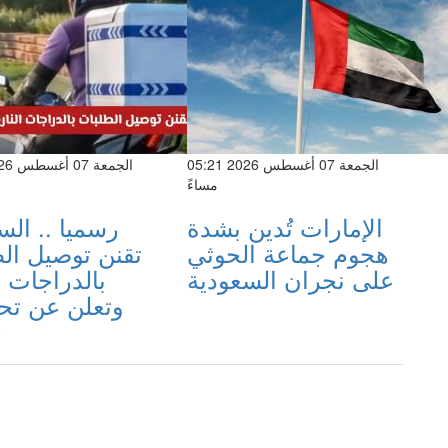
الجمعة 07 أغسطس 2026 05:21
مساءً
الإمارات تُدين بشدة
رسميا .. الس
هجوم جماعة الحوثي
تقنن توصيل ال
على نجران السعودية
بالدراجات ا
وتعلن عن تح
ج