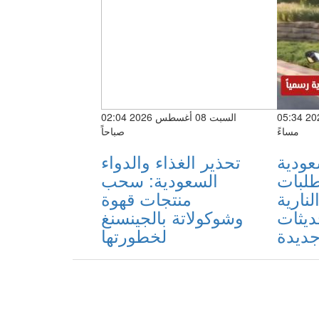
الجمعة 07 أغسطس 2026 05:34
السبت 08 أغسطس 2026 02:04
مساءً
صباحاً
عودية
تحذير الغذاء والدواء
طلبات
السعودية: سحب
لنارية
منتجات قهوة
ديثات
وشوكولاتة بالجينسنغ
ديدة
لخطورتها