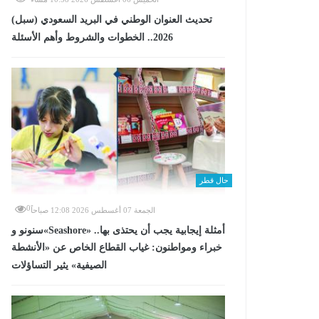
تحديث العنوان الوطني في البريد السعودي (سبل)
2026.. الخطوات والشروط وأهم الأسئلة
حال قطر
0
الجمعة 07 أغسطس 2026 12:08 صباحاً
سنونو و«Seashore» أمثلة إيجابية يجب أن يحتذى بها..
خبراء ومواطنون: غياب القطاع الخاص عن «الأنشطة
الصيفية» يثير التساؤلات