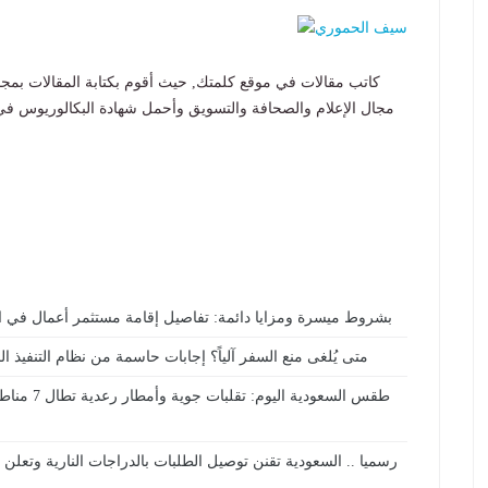
كاتب مقالات في موقع كلمتك, حيث أقوم بكتابة المقالات بمج
مجال الإعلام والصحافة والتسويق وأحمل شهادة البكالوريوس في
بشروط ميسرة ومزايا دائمة: تفاصيل إقامة مستثمر أعمال في 
متى يُلغى منع السفر آلياً؟ إجابات حاسمة من نظام التنفيذ ا
طقس السعودية اليوم: تقلبات جوية وأمطار رعدية تطال 7 مناطق مع نشاط للرياح المثيرة للأتربة
رسميا .. السعودية تقنن توصيل الطلبات بالدراجات النارية وتعلن