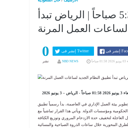
الارشيف
/
حال السعودية
بمواعيد حضور تبدأ من 5:30 صباحاً | الرياض تبدأ
لساعات العمل المرنة
0
Faceboo
إنشر فى Twitter
نشر
 صباحاً
NBD NEWS
يو 2026
ير بيئة العمل الإداري في العاصمة، بدأ رسمياً تطبيق
لحكومية ومؤسسات الدولة. ويأتي هذا القرار تماشياً مع
لعاجلة لتخفيف حدة الازدحام المروري وتوزيع الكثافة